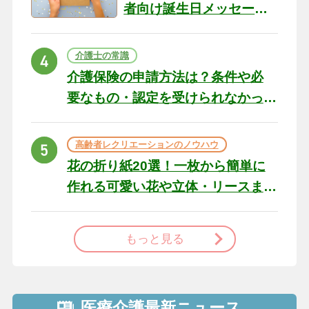
者向け誕生日メッセージ
の例文と書き方のポイン
ト
介護士の常識
介護保険の申請方法は？条件や必
要なもの・認定を受けられなかっ
た場合の対処法
高齢者レクリエーションのノウハウ
花の折り紙20選！一枚から簡単に
作れる可愛い花や立体・リースま
で
もっと見る
医療介護最新ニュース