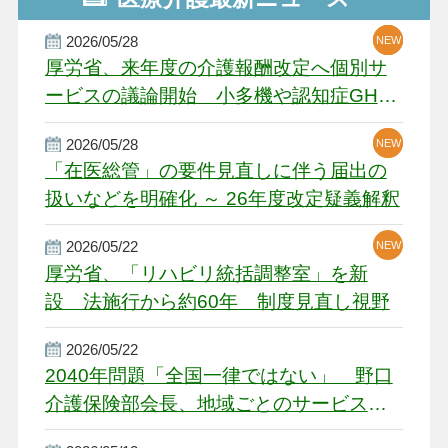
2026/05/28
NEW
NEW
NEW
厚労省、来年度の介護報酬改定へ個別サ
ービスの議論開始 小多機や認知症GH、
厳しい経営環境に危機感
2026/05/28
NEW
NEW
「在医総管」の要件見直しに伴う届出の
扱いなどを明確化 ～ 26年度改定疑義解釈
2026/05/22
NEW
厚労省、「リハビリ統括調整室」を新
設 法施行から約60年 制度見直し視野
2026/05/22
2040年問題「全国一律ではない」 野口
介護保険部会長、地域ごとのサービス基
盤整備を促す