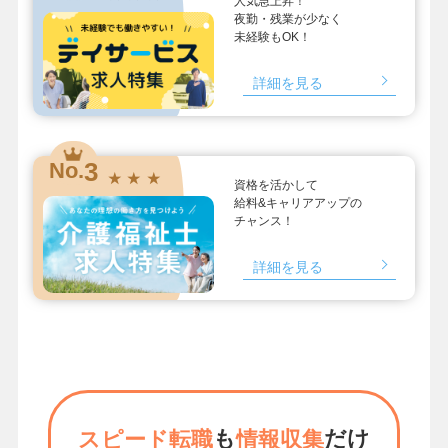
人気急上昇！
夜勤・残業が少なく
未経験もOK！
詳細を見る
3
No.
★ ★ ★
資格を活かして
給料&キャリアアップの
チャンス！
詳細を見る
も
だけ
スピード転職
情報収集