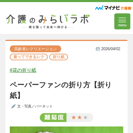
高齢者レクリエーション
2026/04/02
座ってできるレク
折り紙
#花の折り紙
ペーパーファンの折り方【折り
紙】
文・写真／バーネット