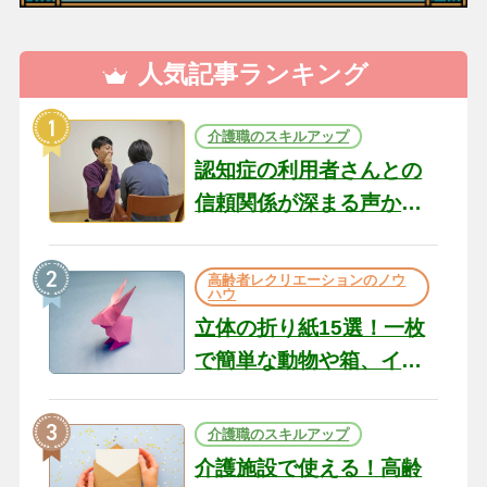
人気記事ランキング
介護職のスキルアップ
認知症の利用者さんとの
信頼関係が深まる声かけ
のコツ10選｜認知症ケア
の現場から（22）
高齢者レクリエーションのノウ
ハウ
立体の折り紙15選！一枚
で簡単な動物や箱、イン
テリアになる作品まで
介護職のスキルアップ
介護施設で使える！高齢