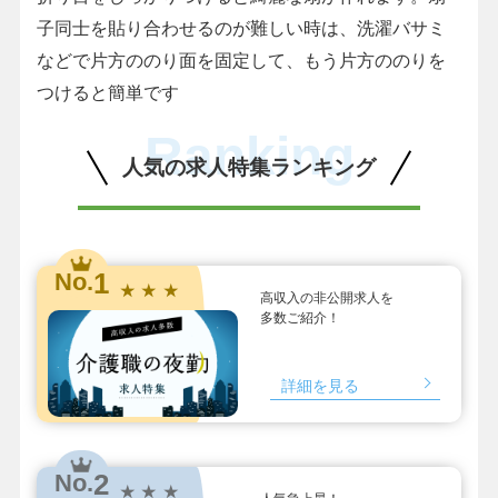
子同士を貼り合わせるのが難しい時は、洗濯バサミ
などで片方ののり面を固定して、もう片方ののりを
つけると簡単です
Ranking
人気の求人特集ランキング
1
No.
★ ★ ★
高収入の非公開求人を
多数ご紹介！
詳細を見る
2
No.
★ ★ ★