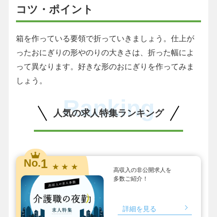
コツ・ポイント
箱を作っている要領で折っていきましょう。仕上が
ったおにぎりの形やのりの大きさは、折った幅によ
って異なります。好きな形のおにぎりを作ってみま
しょう。
Ranking
人気の求人特集ランキング
1
No.
★ ★ ★
高収入の非公開求人を
多数ご紹介！
詳細を見る