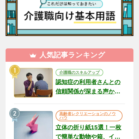
人気記事ランキング
介護職のスキルアップ
認知症の利用者さんとの
信頼関係が深まる声かけ
のコツ10選｜認知症ケア
の現場から（22）
高齢者レクリエーションのノウ
ハウ
立体の折り紙15選！一枚
で簡単な動物や箱、イン