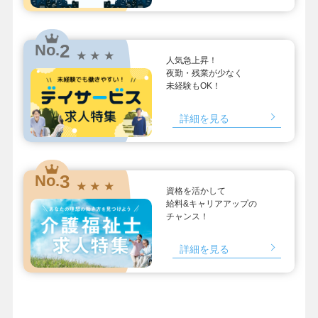
2
No.
★ ★ ★
人気急上昇！
夜勤・残業が少なく
未経験もOK！
詳細を見る
3
No.
★ ★ ★
資格を活かして
給料&キャリアアップの
チャンス！
詳細を見る