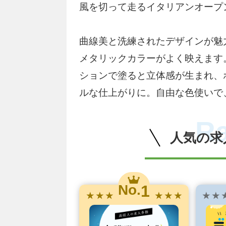
風を切って走るイタリアンオープ
曲線美と洗練されたデザインが魅
メタリックカラーがよく映えます
ションで塗ると立体感が生まれ、
ルな仕上がりに。自由な色使いで
R
人気の求
1
No.
★ ★ ★
★ ★ ★
★ ★ 