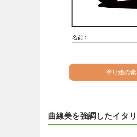
塗り絵の素
曲線美を強調したイタ