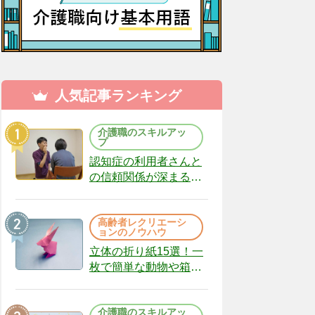
人気記事ランキング
介護職のスキルアッ
プ
認知症の利用者さんと
の信頼関係が深まる声
かけのコツ10選｜認知
症ケアの現場から
高齢者レクリエーシ
（22）
ョンのノウハウ
立体の折り紙15選！一
枚で簡単な動物や箱、
インテリアになる作品
まで
介護職のスキルアッ