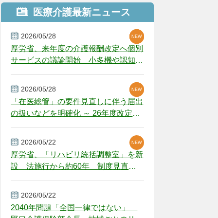
医療介護最新ニュース
2026/05/28
NEW
NEW
NEW
厚労省、来年度の介護報酬改定へ個別
サービスの議論開始 小多機や認知症
GH、厳しい経営環境に危機感
2026/05/28
NEW
NEW
「在医総管」の要件見直しに伴う届出
の扱いなどを明確化 ～ 26年度改定疑
義解釈
2026/05/22
NEW
厚労省、「リハビリ統括調整室」を新
設 法施行から約60年 制度見直し
視野
2026/05/22
2040年問題「全国一律ではない」