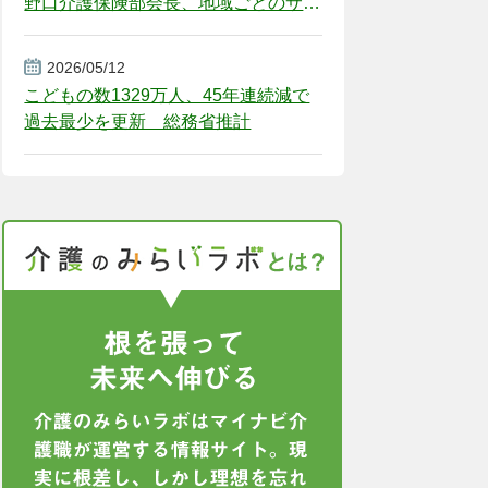
野口介護保険部会長、地域ごとのサー
ビス基盤整備を促す
2026/05/12
こどもの数1329万人、45年連続減で
過去最少を更新 総務省推計