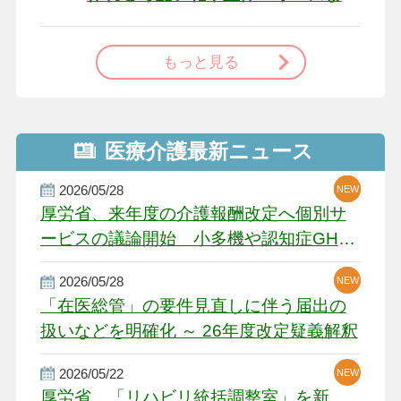
で
もっと見る
医療介護最新ニュース
2026/05/28
NEW
NEW
NEW
厚労省、来年度の介護報酬改定へ個別サ
ービスの議論開始 小多機や認知症GH、
厳しい経営環境に危機感
2026/05/28
NEW
NEW
「在医総管」の要件見直しに伴う届出の
扱いなどを明確化 ～ 26年度改定疑義解釈
2026/05/22
NEW
厚労省、「リハビリ統括調整室」を新