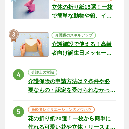
立体の折り紙15選！一枚
で簡単な動物や箱、イン
テリアになる作品まで
介護職のスキルアップ
介護施設で使える！高齢
者向け誕生日メッセージ
の例文と書き方のポイン
ト
介護士の常識
介護保険の申請方法は？条件や必
要なもの・認定を受けられなかっ
た場合の対処法
高齢者レクリエーションのノウハウ
花の折り紙20選！一枚から簡単に
作れる可愛い花や立体・リースま