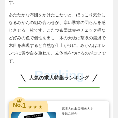
す。
あたたかな布団をかけたこたつと、ほっこり気分に
なるみかんの組み合わせが、寒い季節の団らんを感
じさせる一枚です。こたつ布団は赤やチェック柄な
ど好みの色で個性を出し、木の天板は茶系の濃淡で
木目を表現すると自然な仕上がりに。みかんはオレ
ンジに黄や白を重ねて、立体感をつけるのがコツで
す。
Ranking
人気の求人特集ランキング
1
No.
★ ★ ★
高収入の非公開求人を
多数ご紹介！