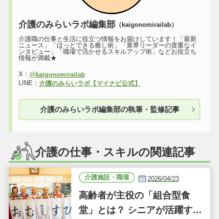
介護のみらいラボ編集部
（kaigonomirailab）
介護職の仕事と生活に役立つ情報をお届けしています！「最新
ニュース」「ほっとできる癒し術」「業界リーダーの貴重なイ
ンタビュー」「職場で活かせるスキルアップ術」などお役立ち
情報が満載★
X：
@kaigonomirailab
LINE：
介護のみらいラボ【マイナビ公式】
介護のみらいラボ編集部の執筆・監修記事
介護の仕事・スキルの関連記事
介護施設・職場
2026/04/23
高齢者が主役の「組合型食
堂」とは？ シニアが活躍する