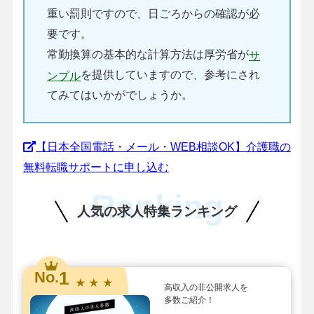
重い罰則ですので、日ごろからの確認が必
要です。
常勤換算の基本的な計算方法は厚労省が
サ
を提供していますので、参考にされ
ンプル
てみてはいかがでしょうか。
【日本全国電話・メール・WEB相談OK】介護職の
無料転職サポートに申し込む
Ranking
人気の求人特集ランキング
1
No.
★ ★ ★
高収入の非公開求人を
多数ご紹介！