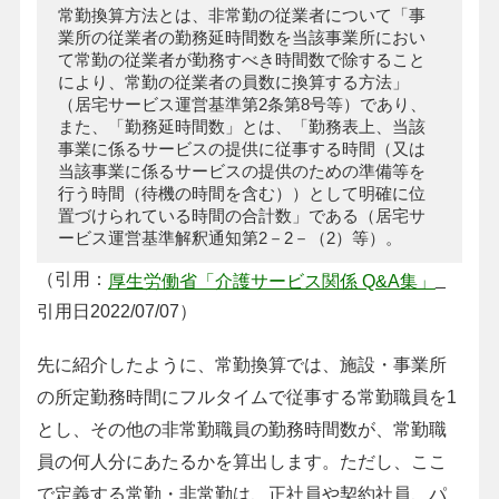
常勤換算方法とは、非常勤の従業者について「事
業所の従業者の勤務延時間数を当該事業所におい
て常勤の従業者が勤務すべき時間数で除すること
により、常勤の従業者の員数に換算する方法」
（居宅サービス運営基準第2条第8号等）であり、
また、「勤務延時間数」とは、「勤務表上、当該
事業に係るサービスの提供に従事する時間（又は
当該事業に係るサービスの提供のための準備等を
行う時間（待機の時間を含む））として明確に位
置づけられている時間の合計数」である（居宅サ
ービス運営基準解釈通知第2－2－（2）等）。
（引用：
_
厚生労働省「介護サービス関係 Q&A集」
引用日2022/07/07）
先に紹介したように、常勤換算では、施設・事業所
の所定勤務時間にフルタイムで従事する常勤職員を1
とし、その他の非常勤職員の勤務時間数が、常勤職
員の何人分にあたるかを算出します。ただし、ここ
で定義する常勤・非常勤は、正社員や契約社員、パ