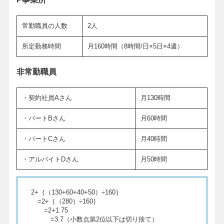
常勤職員の人数
2人
所定勤務時間
月160時間（8時間/日×5日×4週）
非常勤職員
・契約社員Aさん
月130時間
・パートBさん
月60時間
・パートCさん
月40時間
・アルバイトDさん
月50時間
2+｛（130+60+40+50）÷160｝
=2+｛（280）÷160｝
=2+1.75
=3.7（小数点第2位以下は切り捨て）