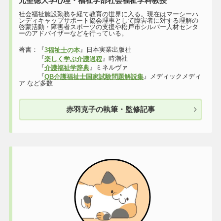
元聖徳大学心理・福祉学部社会福祉学科教授
社会福祉施設勤務を経て教育の世界に入る。現在はマーシーハ
ンディキャップサポート協会理事として障害者に対する理解の
啓蒙活動・障害者スポーツの支援や松戸市シルバー人材センタ
ーのアドバイザーなどを行っている。
著書：『
』日本実業出版社
3福祉士の本
『
』時潮社
楽しく学ぶ介護過程
『
』ミネルヴァ
介護福祉学辞典
『
』メディックメディ
QB介護福祉士国家試験問題解説集
ア など多数
赤羽克子の執筆・監修記事