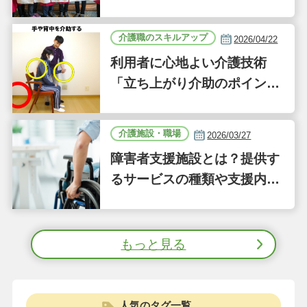
新しい事業「ジーバーFOO
D」に注目｜気になるあの介
介護職のスキルアップ
2026/04/22
護施設
利用者に心地よい介護技術
「立ち上がり介助のポイン
ト」｜認知症ケアの現場から
（41）
介護施設・職場
2026/03/27
障害者支援施設とは？提供す
るサービスの種類や支援内容
をわかりやすく解説
もっと見る
人気のタグ一覧