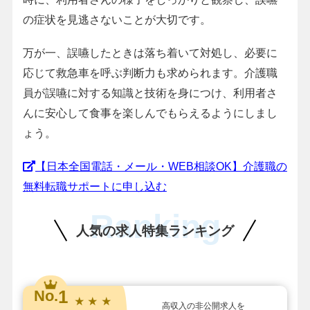
の症状を見逃さないことが大切です。
万が一、誤嚥したときは落ち着いて対処し、必要に
応じて救急車を呼ぶ判断力も求められます。介護職
員が誤嚥に対する知識と技術を身につけ、利用者さ
んに安心して食事を楽しんでもらえるようにしまし
ょう。
【日本全国電話・メール・WEB相談OK】介護職の
無料転職サポートに申し込む
Ranking
人気の求人特集ランキング
1
No.
★ ★ ★
高収入の非公開求人を