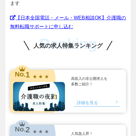
ます
【日本全国電話・メール・WEB相談OK】介護職の
無料転職サポートに申し込む
Ranking
人気の求人特集ランキング
1
No.
★ ★ ★
高収入の非公開求人を
多数ご紹介！
詳細を見る
2
No.
★ ★ ★
人気急上昇！