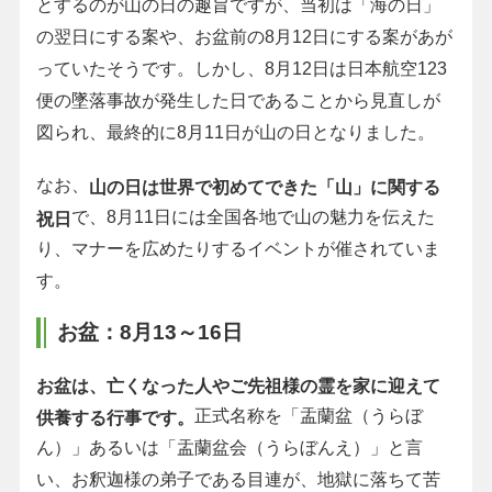
とするのが山の日の趣旨ですが、当初は「海の日」
の翌日にする案や、お盆前の8月12日にする案があが
っていたそうです。しかし、8月12日は日本航空123
便の墜落事故が発生した日であることから見直しが
図られ、最終的に8月11日が山の日となりました。
なお、
山の日は世界で初めてできた「山」に関する
で、8月11日には全国各地で山の魅力を伝えた
祝日
り、マナーを広めたりするイベントが催されていま
す。
お盆：8月13～16日
お盆は、亡くなった人やご先祖様の霊を家に迎えて
正式名称を「盂蘭盆（うらぼ
供養する行事です。
ん）」あるいは「盂蘭盆会（うらぼんえ）」と言
い、お釈迦様の弟子である目連が、地獄に落ちて苦