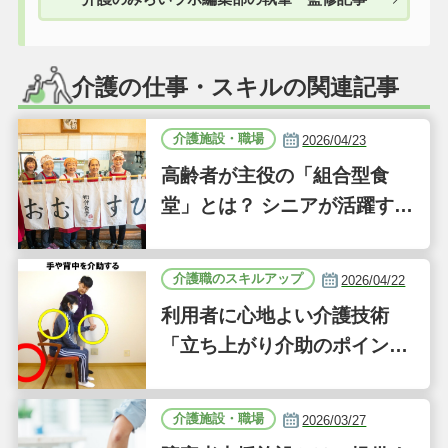
介護の仕事・スキルの関連記事
介護施設・職場
2026/04/23
高齢者が主役の「組合型食
堂」とは？ シニアが活躍する
新しい事業「ジーバーFOO
D」に注目｜気になるあの介
介護職のスキルアップ
2026/04/22
護施設
利用者に心地よい介護技術
「立ち上がり介助のポイン
ト」｜認知症ケアの現場から
（41）
介護施設・職場
2026/03/27