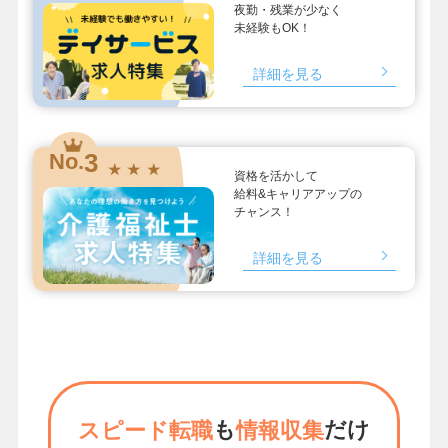
夜勤・残業が少なく
未経験もOK！
詳細を見る
3
No.
★ ★ ★
資格を活かして
給料&キャリアアップの
チャンス！
詳細を見る
も
だけ
スピード転職
情報収集