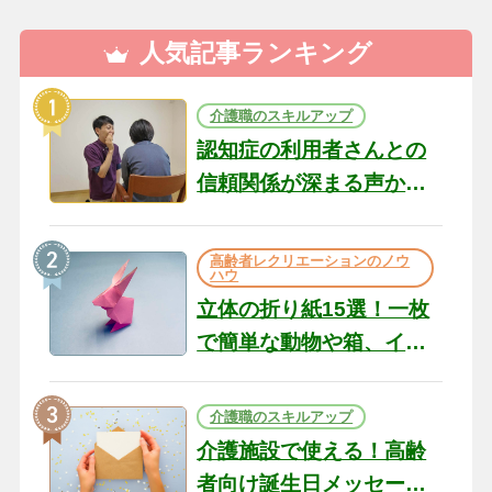
人気記事ランキング
介護職のスキルアップ
認知症の利用者さんとの
信頼関係が深まる声かけ
のコツ10選｜認知症ケア
の現場から（22）
高齢者レクリエーションのノウ
ハウ
立体の折り紙15選！一枚
で簡単な動物や箱、イン
テリアになる作品まで
介護職のスキルアップ
介護施設で使える！高齢
者向け誕生日メッセージ