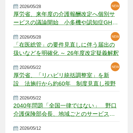
2026/05/28
NEW
NEW
NEW
厚労省、来年度の介護報酬改定へ個別サ
ービスの議論開始 小多機や認知症GH、
厳しい経営環境に危機感
2026/05/28
NEW
NEW
「在医総管」の要件見直しに伴う届出の
扱いなどを明確化 ～ 26年度改定疑義解釈
2026/05/22
NEW
厚労省、「リハビリ統括調整室」を新
設 法施行から約60年 制度見直し視野
2026/05/22
2040年問題「全国一律ではない」 野口
介護保険部会長、地域ごとのサービス基
盤整備を促す
2026/05/12