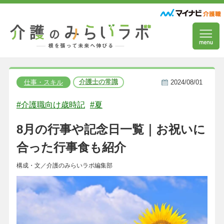
介護士の常識
仕事・スキル
2024/08/01
#介護職向け歳時記
#夏
8月の行事や記念日一覧｜お祝いに
合った行事食も紹介
構成・文／介護のみらいラボ編集部