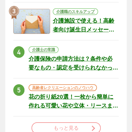
テリアになる作品まで
介護職のスキルアップ
介護施設で使える！高齢
者向け誕生日メッセージ
の例文と書き方のポイン
ト
介護士の常識
介護保険の申請方法は？条件や必
要なもの・認定を受けられなかっ
た場合の対処法
高齢者レクリエーションのノウハウ
花の折り紙20選！一枚から簡単に
作れる可愛い花や立体・リースま
で
もっと見る