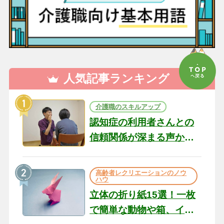
人気記事ランキング
介護職のスキルアップ
認知症の利用者さんとの
信頼関係が深まる声かけ
のコツ10選｜認知症ケア
の現場から（22）
高齢者レクリエーションのノウ
ハウ
立体の折り紙15選！一枚
で簡単な動物や箱、イン