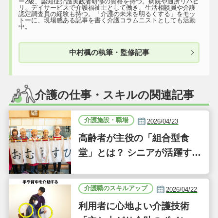
ー2級、認知症介護実践者研修の資格を持つ。病院や通所リハビ
リ、デイサービスで介護福祉士として働き、生活相談員や介護
認定調査員の経験も持つ。「介護の未来を明るくする」をモッ
トーに、現場感ある記事を書く介護コラムニストとしても活動
中。
中村楓の執筆・監修記事
介護の仕事・スキルの関連記事
介護施設・職場
2026/04/23
高齢者が主役の「組合型食
堂」とは？ シニアが活躍する
新しい事業「ジーバーFOO
D」に注目｜気になるあの介
介護職のスキルアップ
2026/04/22
護施設
利用者に心地よい介護技術