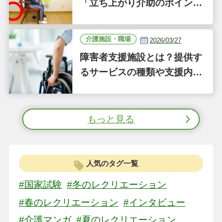
「立ち上がり介助のポイン
ト」｜認知症ケアの現場から
（41）
介護施設・職場
2026/03/27
障害者支援施設とは？提供す
るサービスの種類や支援内容
をわかりやすく解説
もっと見る
人気のタグ一覧
#国家試験
#冬のレクリエーション
#春のレクリエーション
#インタビュー
#介護マンガ
#夏のレクリエーション