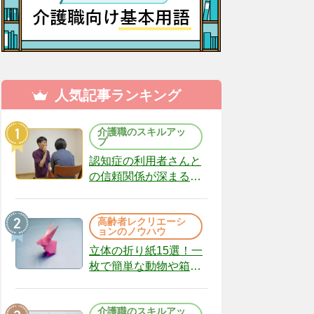
人気記事ランキング
介護職のスキルアッ
プ
認知症の利用者さんと
の信頼関係が深まる声
かけのコツ10選｜認知
症ケアの現場から
高齢者レクリエーシ
（22）
ョンのノウハウ
立体の折り紙15選！一
枚で簡単な動物や箱、
インテリアになる作品
まで
介護職のスキルアッ