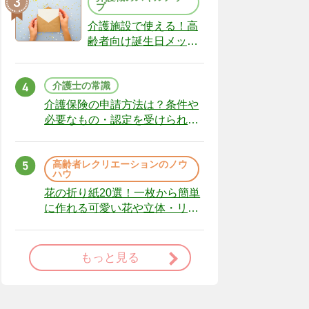
プ
介護施設で使える！高
齢者向け誕生日メッセ
ージの例文と書き方の
ポイント
介護士の常識
介護保険の申請方法は？条件や
必要なもの・認定を受けられな
かった場合の対処法
高齢者レクリエーションのノウ
ハウ
花の折り紙20選！一枚から簡単
に作れる可愛い花や立体・リー
スまで
もっと見る