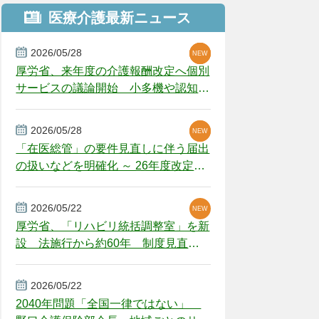
医療介護最新ニュース
2026/05/28
NEW
NEW
NEW
厚労省、来年度の介護報酬改定へ個別
サービスの議論開始 小多機や認知症
GH、厳しい経営環境に危機感
2026/05/28
NEW
NEW
「在医総管」の要件見直しに伴う届出
の扱いなどを明確化 ～ 26年度改定疑
義解釈
2026/05/22
NEW
厚労省、「リハビリ統括調整室」を新
設 法施行から約60年 制度見直し
視野
2026/05/22
2040年問題「全国一律ではない」