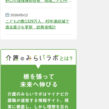
野口介護保険部会長、地域ごとのサー
ビス基盤整備を促す
2026/05/12
こどもの数1329万人、45年連続減で
過去最少を更新 総務省推計