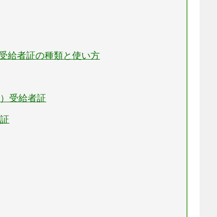
な受給者証の種類と使い方
療）受給者証
者証