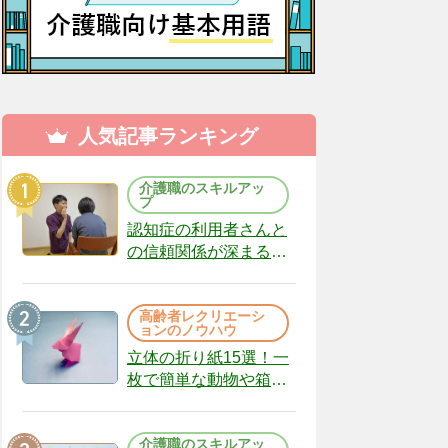
人気記事ランキング
介護職のスキルアッ
プ
認知症の利用者さんと
の信頼関係が深まる声
かけのコツ10選｜認知
症ケアの現場から
高齢者レクリエーシ
（22）
ョンのノウハウ
立体の折り紙15選！一
枚で簡単な動物や箱、
インテリアになる作品
まで
介護職のスキルアッ