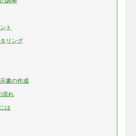
談の調整
メント
ニタリング
指示書の作成
の流れ
るには