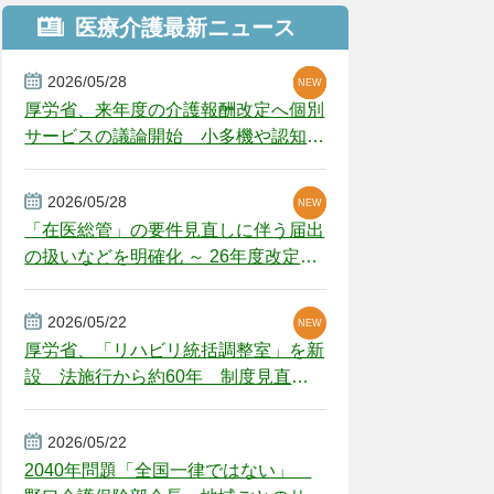
医療介護最新ニュース
2026/05/28
NEW
NEW
NEW
厚労省、来年度の介護報酬改定へ個別
サービスの議論開始 小多機や認知症
GH、厳しい経営環境に危機感
2026/05/28
NEW
NEW
「在医総管」の要件見直しに伴う届出
の扱いなどを明確化 ～ 26年度改定疑
義解釈
2026/05/22
NEW
厚労省、「リハビリ統括調整室」を新
設 法施行から約60年 制度見直し
視野
2026/05/22
2040年問題「全国一律ではない」