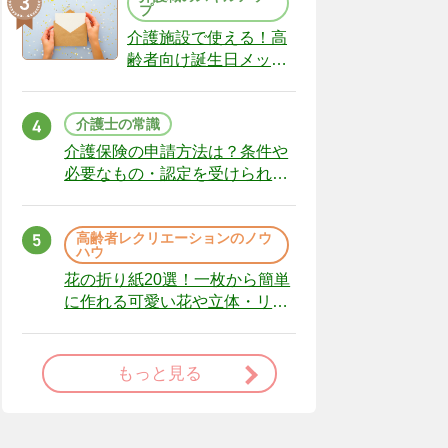
プ
介護施設で使える！高
齢者向け誕生日メッセ
ージの例文と書き方の
ポイント
介護士の常識
介護保険の申請方法は？条件や
必要なもの・認定を受けられな
かった場合の対処法
高齢者レクリエーションのノウ
ハウ
花の折り紙20選！一枚から簡単
に作れる可愛い花や立体・リー
スまで
もっと見る