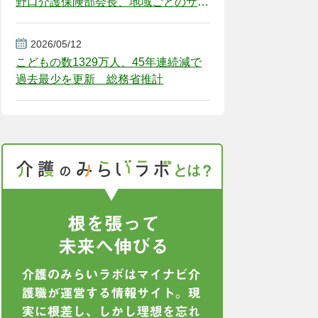
野口介護保険部会長、地域ごとのサー
ビス基盤整備を促す
2026/05/12
こどもの数1329万人、45年連続減で
過去最少を更新 総務省推計