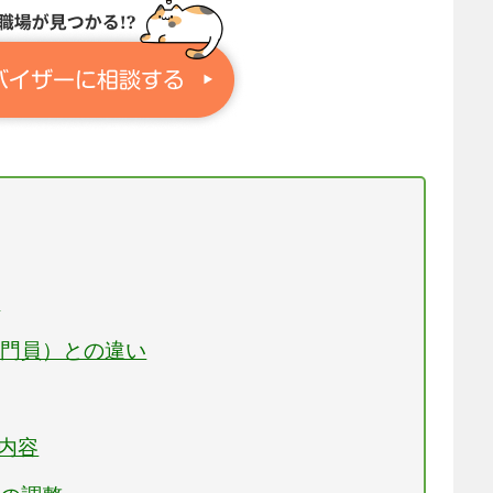
い
専門員）との違い
事内容