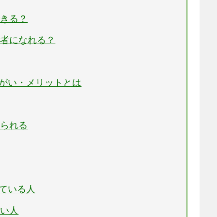
できる？
任者になれる？
りがい・メリットとは
みられる
いている人
高い人