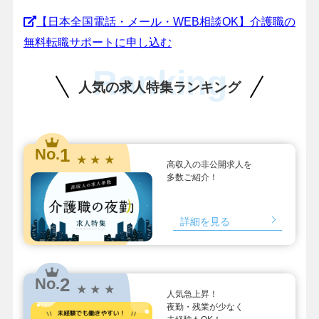
【日本全国電話・メール・WEB相談OK】介護職の
無料転職サポートに申し込む
Ranking
人気の求人特集ランキング
1
No.
★ ★ ★
高収入の非公開求人を
多数ご紹介！
詳細を見る
2
No.
★ ★ ★
人気急上昇！
夜勤・残業が少なく