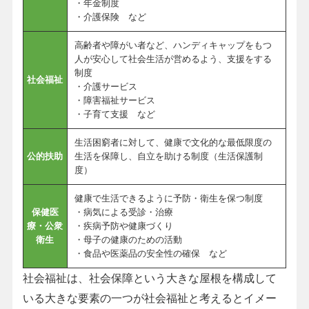
・年金制度
・介護保険 など
高齢者や障がい者など、ハンディキャップをもつ
人が安心して社会生活が営めるよう、支援をする
制度
社会福祉
・介護サービス
・障害福祉サービス
・子育て支援 など
生活困窮者に対して、健康で文化的な最低限度の
公的扶助
生活を保障し、自立を助ける制度（生活保護制
度）
健康で生活できるように予防・衛生を保つ制度
保健医
・病気による受診・治療
療・公衆
・疾病予防や健康づくり
衛生
・母子の健康のための活動
・食品や医薬品の安全性の確保 など
社会福祉は、社会保障という大きな屋根を構成して
いる大きな要素の一つが社会福祉と考えるとイメー