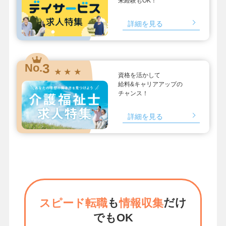
未経験もOK！
詳細を見る
3
No.
★ ★ ★
資格を活かして
給料&キャリアアップの
チャンス！
詳細を見る
も
だけ
スピード転職
情報収集
でもOK