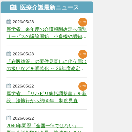
医療介護最新ニュース
2026/05/28
NEW
NEW
NEW
厚労省、来年度の介護報酬改定へ個別
サービスの議論開始 小多機や認知症
GH、厳しい経営環境に危機感
2026/05/28
NEW
NEW
「在医総管」の要件見直しに伴う届出
の扱いなどを明確化 ～ 26年度改定疑
義解釈
2026/05/22
NEW
厚労省、「リハビリ統括調整室」を新
設 法施行から約60年 制度見直し
視野
2026/05/22
2040年問題「全国一律ではない」