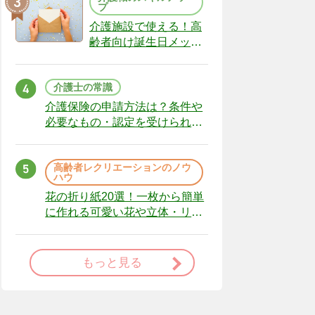
プ
介護施設で使える！高
齢者向け誕生日メッセ
ージの例文と書き方の
ポイント
介護士の常識
介護保険の申請方法は？条件や
必要なもの・認定を受けられな
かった場合の対処法
高齢者レクリエーションのノウ
ハウ
花の折り紙20選！一枚から簡単
に作れる可愛い花や立体・リー
スまで
もっと見る