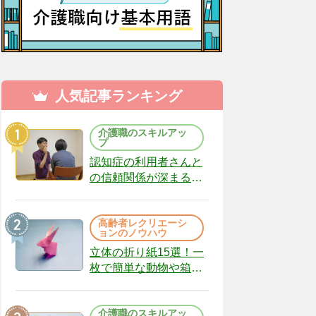
人気記事ランキング
介護職のスキルアッ
プ
認知症の利用者さんと
の信頼関係が深まる声
かけのコツ10選｜認知
症ケアの現場から
高齢者レクリエーシ
（22）
ョンのノウハウ
立体の折り紙15選！一
枚で簡単な動物や箱、
インテリアになる作品
まで
介護職のスキルアッ