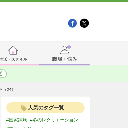
プ
ら（24）
人気のタグ一覧
#国家試験
#冬のレクリエーション