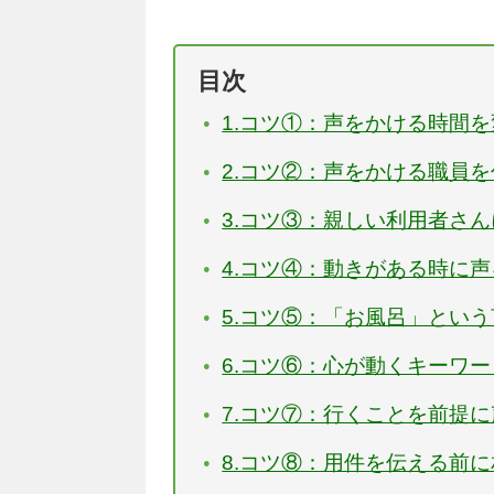
目次
1.コツ①：声をかける時間
2.コツ②：声をかける職員
3.コツ③：親しい利用者さ
4.コツ④：動きがある時に
5.コツ⑤：「お風呂」とい
6.コツ⑥：心が動くキーワ
7.コツ⑦：行くことを前提
8.コツ⑧：用件を伝える前