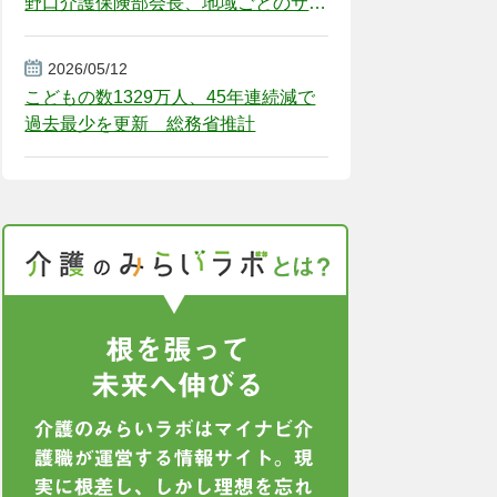
野口介護保険部会長、地域ごとのサー
ビス基盤整備を促す
2026/05/12
こどもの数1329万人、45年連続減で
過去最少を更新 総務省推計