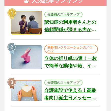
人気記事ランキング
介護職のスキルアップ
認知症の利用者さんとの
信頼関係が深まる声かけ
のコツ10選｜認知症ケア
の現場から（22）
高齢者レクリエーションのノウ
ハウ
立体の折り紙15選！一枚
で簡単な動物や箱、イン
テリアになる作品まで
介護職のスキルアップ
介護施設で使える！高齢
者向け誕生日メッセージ
の例文と書き方のポイン