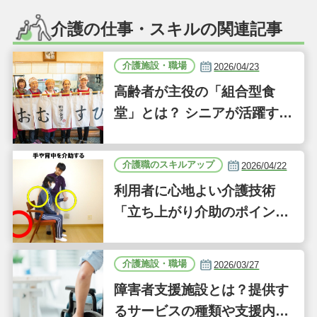
介護の仕事・スキルの関連記事
介護施設・職場
2026/04/23
高齢者が主役の「組合型食
堂」とは？ シニアが活躍する
新しい事業「ジーバーFOO
D」に注目｜気になるあの介
介護職のスキルアップ
2026/04/22
護施設
利用者に心地よい介護技術
「立ち上がり介助のポイン
ト」｜認知症ケアの現場から
（41）
介護施設・職場
2026/03/27
障害者支援施設とは？提供す
るサービスの種類や支援内容