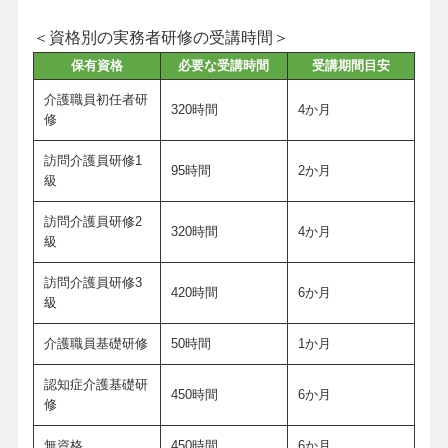
＜資格別の実務者研修の受講時間＞
保有資格
必要な受講時間
受講期間目安
介護職員初任者研
320時間
4か月
修
訪問介護員研修1
95時間
2か月
級
訪問介護員研修2
320時間
4か月
級
訪問介護員研修3
420時間
6か月
級
介護職員基礎研修
50時間
1か月
認知症介護基礎研
450時間
6か月
修
無資格
450時間
6か月