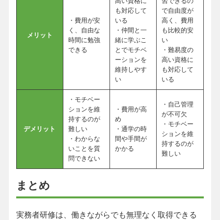
高い資格に
習できるの
も対応して
で自由度が
・費用が安
いる
高く、費用
く、自由な
・仲間と一
も比較的安
メリット
時間に勉強
緒に学ぶこ
い
できる
とでモチベ
・難易度の
ーションを
高い資格に
維持しやす
も対応して
い
いる
・モチベー
・自己管理
ションを維
・費用が高
が不可欠
持するのが
め
・モチベー
デメリット
難しい
・通学の時
ションを維
・わからな
間や手間が
持するのが
いことを質
かかる
難しい
問できない
まとめ
実務者研修は、働きながらでも無理なく取得できる