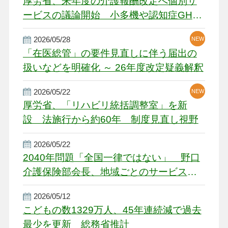
厚労省、来年度の介護報酬改定へ個別サ
ービスの議論開始 小多機や認知症GH、
厳しい経営環境に危機感
2026/05/28
NEW
NEW
「在医総管」の要件見直しに伴う届出の
扱いなどを明確化 ～ 26年度改定疑義解釈
2026/05/22
NEW
厚労省、「リハビリ統括調整室」を新
設 法施行から約60年 制度見直し視野
2026/05/22
2040年問題「全国一律ではない」 野口
介護保険部会長、地域ごとのサービス基
盤整備を促す
2026/05/12
こどもの数1329万人、45年連続減で過去
最少を更新 総務省推計