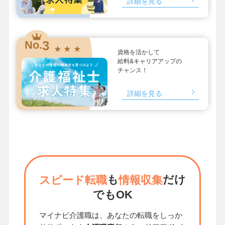
詳細を見る
3
No.
★ ★ ★
資格を活かして
給料&キャリアアップの
チャンス！
詳細を見る
も
だけ
スピード転職
情報収集
でもOK
マイナビ介護職は、あなたの転職をしっか