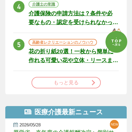
ト
介護士の常識
介護保険の申請方法は？条件や必
要なもの・認定を受けられなかっ
た場合の対処法
高齢者レクリエーションのノウハウ
花の折り紙20選！一枚から簡単に
作れる可愛い花や立体・リースま
で
もっと見る
医療介護最新ニュース
2026/05/28
NEW
NEW
NEW