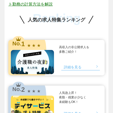
ト勤務の計算方法を解説
Ranking
人気の求人特集ランキング
1
No.
★ ★ ★
高収入の非公開求人を
多数ご紹介！
詳細を見る
2
No.
★ ★ ★
人気急上昇！
夜勤・残業が少なく
未経験もOK！