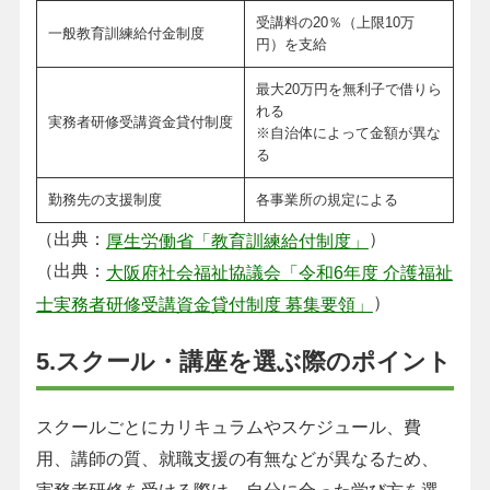
受講料の20％（上限10万
一般教育訓練給付金制度
円）を支給
最大20万円を無利子で借りら
れる
実務者研修受講資金貸付制度
※自治体によって金額が異な
る
勤務先の支援制度
各事業所の規定による
（出典：
）
厚生労働省「教育訓練給付制度」
（出典：
大阪府社会福祉協議会「令和6年度 介護福祉
）
士実務者研修受講資金貸付制度 募集要領」
5.スクール・講座を選ぶ際のポイント
スクールごとにカリキュラムやスケジュール、費
用、講師の質、就職支援の有無などが異なるため、