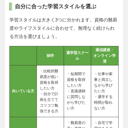
自分に合った学習スタイルを選ぶ
学習スタイルは大きく3つに分かれます。資格の難易
度やライフスタイルに合わせて、無理なく続けられ
る方法を選びましょう。
通信講座・
通学型スクー
独学
オンライン学
ル
習
・比較的難
・短期間で
・仕事や家
易度が低い
資格を取得
事と両立し
資格を取得
したい方
ながら学び
したい方
向いている方
・直接講師
たい方
・自分で計
に質問しな
・通学する
画を立てて
がら学びた
時間が取れ
コツコツ勉
い方
ない方
強できる方
・難易度の
・自宅で学