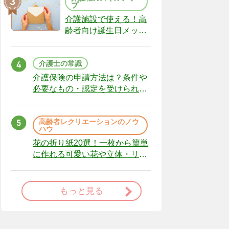
プ
介護施設で使える！高
齢者向け誕生日メッセ
ージの例文と書き方の
ポイント
介護士の常識
介護保険の申請方法は？条件や
必要なもの・認定を受けられな
かった場合の対処法
高齢者レクリエーションのノウ
ハウ
花の折り紙20選！一枚から簡単
に作れる可愛い花や立体・リー
スまで
もっと見る