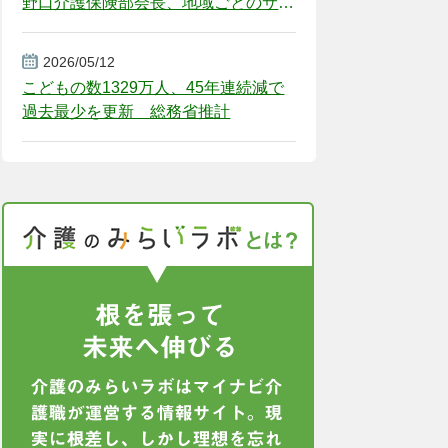
野口介護保険部会長、地域ごとのサー
ビス基盤整備を促す
2026/05/12
こどもの数1329万人、45年連続減で
過去最少を更新 総務省推計