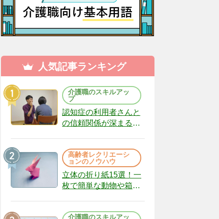
人気記事ランキング
介護職のスキルアッ
プ
認知症の利用者さんと
の信頼関係が深まる声
かけのコツ10選｜認知
症ケアの現場から
高齢者レクリエーシ
（22）
ョンのノウハウ
立体の折り紙15選！一
枚で簡単な動物や箱、
インテリアになる作品
まで
介護職のスキルアッ