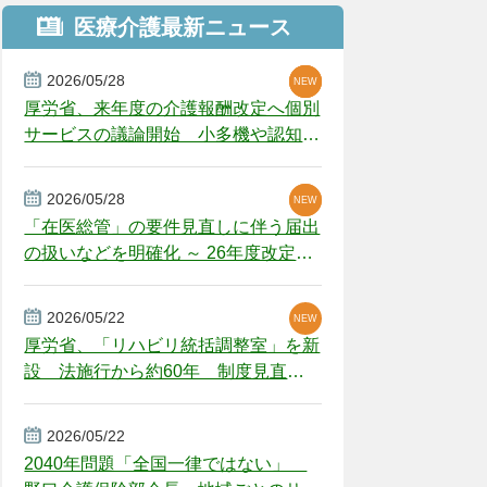
医療介護最新ニュース
2026/05/28
NEW
NEW
NEW
厚労省、来年度の介護報酬改定へ個別
サービスの議論開始 小多機や認知症
GH、厳しい経営環境に危機感
2026/05/28
NEW
NEW
「在医総管」の要件見直しに伴う届出
の扱いなどを明確化 ～ 26年度改定疑
義解釈
2026/05/22
NEW
厚労省、「リハビリ統括調整室」を新
設 法施行から約60年 制度見直し
視野
2026/05/22
2040年問題「全国一律ではない」