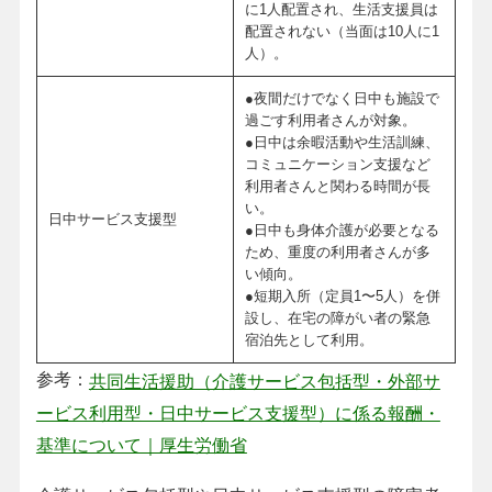
に1人配置され、生活支援員は
配置されない（当面は10人に1
人）。
●夜間だけでなく日中も施設で
過ごす利用者さんが対象。
●日中は余暇活動や生活訓練、
コミュニケーション支援など
利用者さんと関わる時間が長
い。
日中サービス支援型
●日中も身体介護が必要となる
ため、重度の利用者さんが多
い傾向。
●短期入所（定員1〜5人）を併
設し、在宅の障がい者の緊急
宿泊先として利用。
参考：
共同生活援助（介護サービス包括型・外部サ
ービス利用型・日中サービス支援型）に係る報酬・
基準について｜厚生労働省