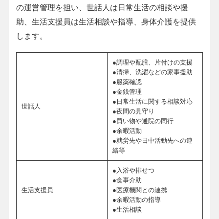
の運営管理を担い、世話人は日常生活の相談や援
助、生活支援員は生活相談や指導、身体介護を提供
します。
●調理や配膳、片付けの支援
●清掃、洗濯などの家事援助
●服薬確認
●金銭管理
●日常生活に関する相談対応
世話人
●夜間の見守り
●買い物や通院の同行
●余暇活動
●就労先や日中活動先への連
絡等
●入浴や排せつ
●食事介助
生活支援員
●医療機関との連携
●余暇活動の指導
●生活相談