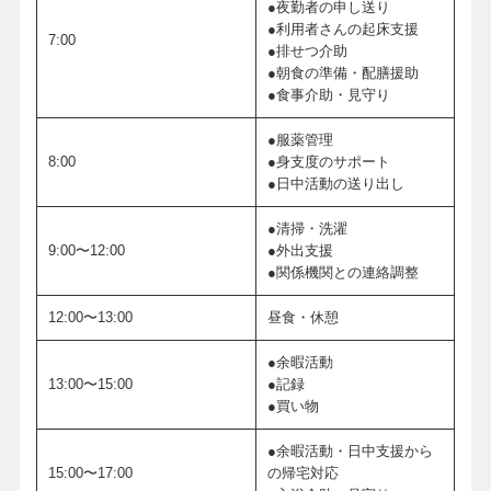
●夜勤者の申し送り
●利用者さんの起床支援
7:00
●排せつ介助
●朝食の準備・配膳援助
●食事介助・見守り
●服薬管理
8:00
●身支度のサポート
●日中活動の送り出し
●清掃・洗濯
9:00〜12:00
●外出支援
●関係機関との連絡調整
12:00〜13:00
昼食・休憩
●余暇活動
13:00〜15:00
●記録
●買い物
●余暇活動・日中支援から
15:00〜17:00
の帰宅対応