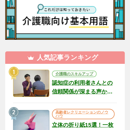
人気記事ランキング
介護職のスキルアップ
認知症の利用者さんとの
信頼関係が深まる声かけ
のコツ10選｜認知症ケア
の現場から（22）
高齢者レクリエーションのノウ
ハウ
立体の折り紙15選！一枚