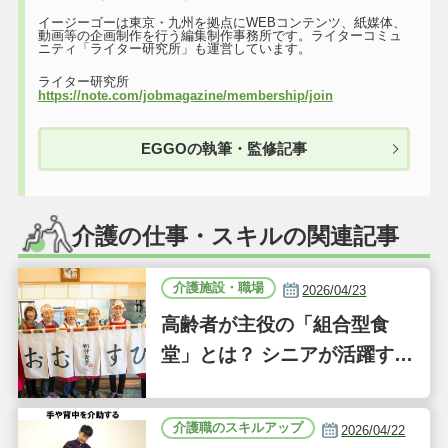
イージーゴーは東京・九州を拠点にWEBコンテンツ、紙媒体、
動画等の企画制作を行う編集制作事務所です。ライターコミュ
ニティ「ライター研究所」も運営しています。
ライター研究所
https://note.com/jobmagazine/membership/join
EGGOの執筆・監修記事
介護の仕事・スキルの関連記事
介護施設・職場
2026/04/23
高齢者が主役の「組合型食
堂」とは？ シニアが活躍する
新しい事業「ジーバーFOO
D」に注目｜気になるあの介
介護職のスキルアップ
2026/04/22
護施設