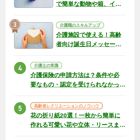
で簡単な動物や箱、イン
テリアになる作品まで
介護職のスキルアップ
介護施設で使える！高齢
者向け誕生日メッセージ
の例文と書き方のポイン
ト
介護士の常識
介護保険の申請方法は？条件や必
要なもの・認定を受けられなかっ
た場合の対処法
高齢者レクリエーションのノウハウ
花の折り紙20選！一枚から簡単に
作れる可愛い花や立体・リースま
で