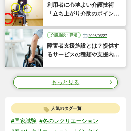
利用者に心地よい介護技術
「立ち上がり介助のポイン
ト」｜認知症ケアの現場から
（41）
介護施設・職場
2026/03/27
障害者支援施設とは？提供す
るサービスの種類や支援内容
をわかりやすく解説
もっと見る
人気のタグ一覧
#国家試験
#冬のレクリエーション