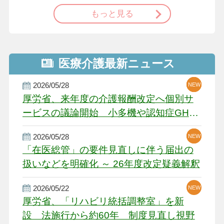
もっと見る
医療介護最新ニュース
2026/05/28
NEW
NEW
NEW
厚労省、来年度の介護報酬改定へ個別サ
ービスの議論開始 小多機や認知症GH、
厳しい経営環境に危機感
2026/05/28
NEW
NEW
「在医総管」の要件見直しに伴う届出の
扱いなどを明確化 ～ 26年度改定疑義解釈
2026/05/22
NEW
厚労省、「リハビリ統括調整室」を新
設 法施行から約60年 制度見直し視野