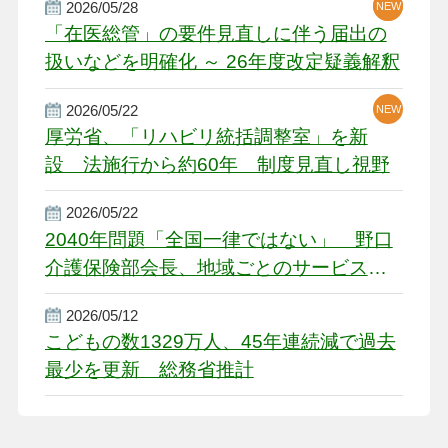
2026/05/28
NEW
NEW
「在医総管」の要件見直しに伴う届出の
扱いなどを明確化 ～ 26年度改定疑義解釈
2026/05/22
NEW
厚労省、「リハビリ統括調整室」を新
設 法施行から約60年 制度見直し視野
2026/05/22
2040年問題「全国一律ではない」 野口
介護保険部会長、地域ごとのサービス基
盤整備を促す
2026/05/12
こどもの数1329万人、45年連続減で過去
最少を更新 総務省推計