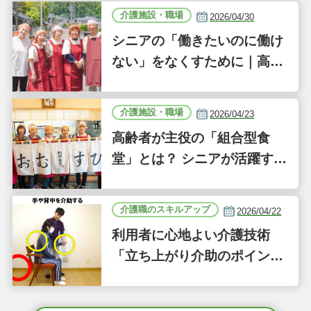
介護施設・職場
2026/04/30
シニアの「働きたいのに働け
ない」をなくすために｜高齢
者が主体となった事業「ジー
バーFOOD」の誕生背景｜気
介護施設・職場
2026/04/23
になるあの介護施設
高齢者が主役の「組合型食
堂」とは？ シニアが活躍する
新しい事業「ジーバーFOO
D」に注目｜気になるあの介
介護職のスキルアップ
2026/04/22
護施設
利用者に心地よい介護技術
「立ち上がり介助のポイン
ト」｜認知症ケアの現場から
（41）