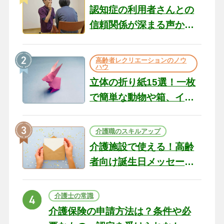
認知症の利用者さんとの
信頼関係が深まる声かけ
のコツ10選｜認知症ケア
の現場から（22）
高齢者レクリエーションのノウ
ハウ
立体の折り紙15選！一枚
で簡単な動物や箱、イン
テリアになる作品まで
介護職のスキルアップ
介護施設で使える！高齢
者向け誕生日メッセージ
の例文と書き方のポイン
ト
介護士の常識
介護保険の申請方法は？条件や必