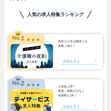
Ranking
人気の求人特集ランキング
1
No.
★ ★ ★
高収入の非公開求人を
多数ご紹介！
詳細を見る
2
No.
★ ★ ★
人気急上昇！
夜勤・残業が少なく
未経験もOK！
詳細を見る