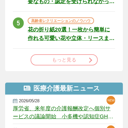
要なもの・認定を受けられなかっ
た場合の対処法
高齢者レクリエーションのノウハウ
花の折り紙20選！一枚から簡単に
作れる可愛い花や立体・リースま
で
もっと見る
医療介護最新ニュース
2026/05/28
NEW
NEW
NEW
厚労省、来年度の介護報酬改定へ個別サ
ービスの議論開始 小多機や認知症GH、
厳しい経営環境に危機感