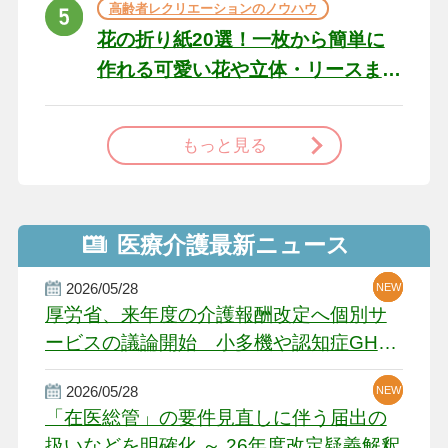
高齢者レクリエーションのノウハウ
花の折り紙20選！一枚から簡単に
作れる可愛い花や立体・リースま
で
もっと見る
医療介護最新ニュース
2026/05/28
NEW
NEW
NEW
厚労省、来年度の介護報酬改定へ個別サ
ービスの議論開始 小多機や認知症GH、
厳しい経営環境に危機感
2026/05/28
NEW
NEW
「在医総管」の要件見直しに伴う届出の
扱いなどを明確化 ～ 26年度改定疑義解釈