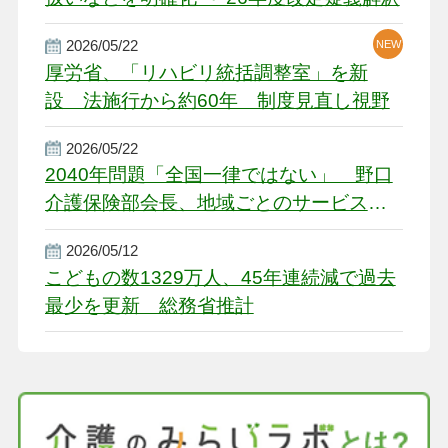
2026/05/22
NEW
厚労省、「リハビリ統括調整室」を新
設 法施行から約60年 制度見直し視野
2026/05/22
2040年問題「全国一律ではない」 野口
介護保険部会長、地域ごとのサービス基
盤整備を促す
2026/05/12
こどもの数1329万人、45年連続減で過去
最少を更新 総務省推計