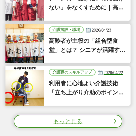
ない」をなくすために｜高齢
者が主体となった事業「ジー
バーFOOD」の誕生背景｜気
介護施設・職場
2026/04/23
になるあの介護施設
高齢者が主役の「組合型食
堂」とは？ シニアが活躍する
新しい事業「ジーバーFOO
D」に注目｜気になるあの介
介護職のスキルアップ
2026/04/22
護施設
利用者に心地よい介護技術
「立ち上がり介助のポイン
ト」｜認知症ケアの現場から
（41）
もっと見る