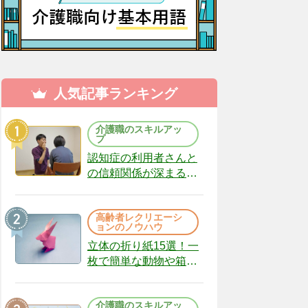
人気記事ランキング
介護職のスキルアッ
プ
認知症の利用者さんと
の信頼関係が深まる声
かけのコツ10選｜認知
症ケアの現場から
高齢者レクリエーシ
（22）
ョンのノウハウ
立体の折り紙15選！一
枚で簡単な動物や箱、
インテリアになる作品
まで
介護職のスキルアッ