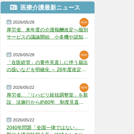
医療介護最新ニュース
2026/05/28
NEW
NEW
NEW
厚労省、来年度の介護報酬改定へ個別
サービスの議論開始 小多機や認知症
GH、厳しい経営環境に危機感
2026/05/28
NEW
NEW
「在医総管」の要件見直しに伴う届出
の扱いなどを明確化 ～ 26年度改定疑
義解釈
2026/05/22
NEW
厚労省、「リハビリ統括調整室」を新
設 法施行から約60年 制度見直し
視野
2026/05/22
2040年問題「全国一律ではない」