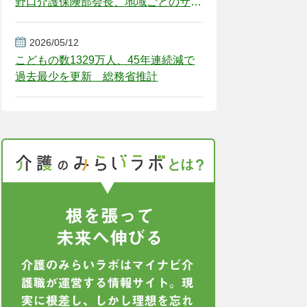
野口介護保険部会長、地域ごとのサー
ビス基盤整備を促す
2026/05/12
こどもの数1329万人、45年連続減で
過去最少を更新 総務省推計