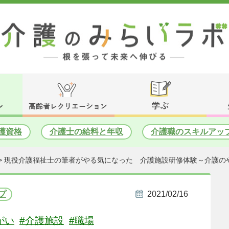
護資格
介護士の給料と年収
介護職のスキルアッ
>
現役介護福祉士の筆者がやる気になった 介護施設研修体験～介護の
プ
2021/02/16
がい
#介護施設
#職場