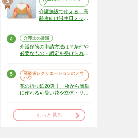
プ
介護施設で使える！高
齢者向け誕生日メッセ
ージの例文と書き方の
ポイント
介護士の常識
介護保険の申請方法は？条件や
必要なもの・認定を受けられな
かった場合の対処法
高齢者レクリエーションのノウ
ハウ
花の折り紙20選！一枚から簡単
に作れる可愛い花や立体・リー
スまで
もっと見る