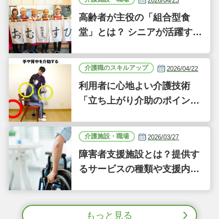
2026/04/23
高齢者が主役の「組合型食
堂」とは？ シニアが活躍する
新しい事業「ジーバーFOO
D」に注目｜気になるあの介
介護職のスキルアップ
2026/04/22
護施設
利用者に心地よい介護技術
「立ち上がり介助のポイン
ト」｜認知症ケアの現場から
（41）
介護施設・職場
2026/03/27
障害者支援施設とは？提供す
るサービスの種類や支援内容
をわかりやすく解説
もっと見る