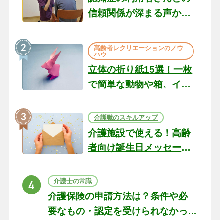
信頼関係が深まる声かけ
のコツ10選｜認知症ケア
の現場から（22）
高齢者レクリエーションのノウ
ハウ
立体の折り紙15選！一枚
で簡単な動物や箱、イン
テリアになる作品まで
介護職のスキルアップ
介護施設で使える！高齢
者向け誕生日メッセージ
の例文と書き方のポイン
ト
介護士の常識
介護保険の申請方法は？条件や必
要なもの・認定を受けられなかっ