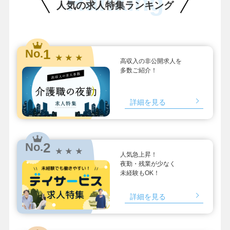
Ranking
人気の求人特集ランキング
1
No.
★ ★ ★
高収入の非公開求人を
多数ご紹介！
詳細を見る
2
No.
★ ★ ★
人気急上昇！
夜勤・残業が少なく
未経験もOK！
詳細を見る