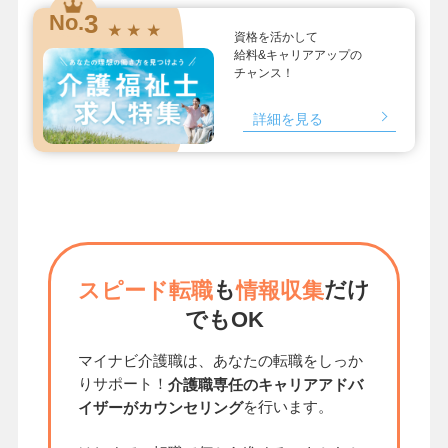
3
No.
★ ★ ★
資格を活かして
給料&キャリアアップの
チャンス！
詳細を見る
も
だけ
スピード転職
情報収集
でもOK
マイナビ介護職は、あなたの転職をしっか
りサポート！
介護職専任のキャリアアドバ
を行います。
イザーがカウンセリング