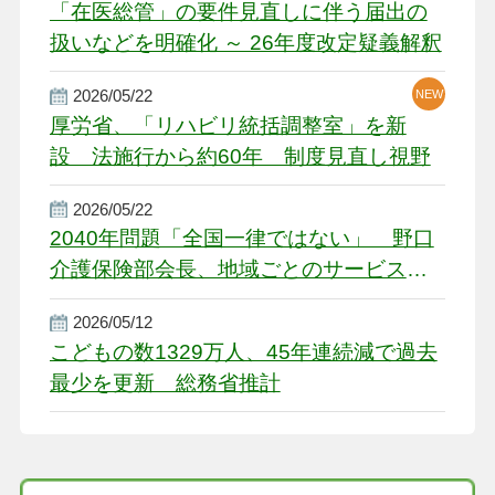
「在医総管」の要件見直しに伴う届出の
扱いなどを明確化 ～ 26年度改定疑義解釈
2026/05/22
NEW
厚労省、「リハビリ統括調整室」を新
設 法施行から約60年 制度見直し視野
2026/05/22
2040年問題「全国一律ではない」 野口
介護保険部会長、地域ごとのサービス基
盤整備を促す
2026/05/12
こどもの数1329万人、45年連続減で過去
最少を更新 総務省推計