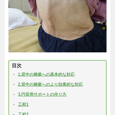
目次
1.背中の褥瘡への基本的な対応
2.背中の褥瘡へのより効果的な対応
3.円背用サポートの作り方
工程1
工程2