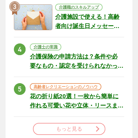
介護職のスキルアップ
介護施設で使える！高齢
者向け誕生日メッセージ
の例文と書き方のポイン
ト
介護士の常識
介護保険の申請方法は？条件や必
要なもの・認定を受けられなかっ
た場合の対処法
高齢者レクリエーションのノウハウ
花の折り紙20選！一枚から簡単に
作れる可愛い花や立体・リースま
で
もっと見る