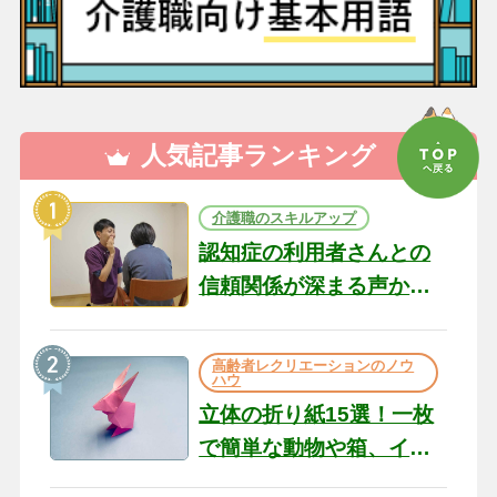
人気記事ランキング
介護職のスキルアップ
認知症の利用者さんとの
信頼関係が深まる声かけ
のコツ10選｜認知症ケア
の現場から（22）
高齢者レクリエーションのノウ
ハウ
立体の折り紙15選！一枚
で簡単な動物や箱、イン
テリアになる作品まで