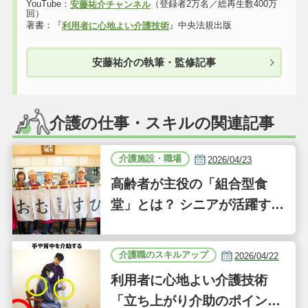
YouTube：
（登録者2万名／総再生数400万
安藤祐介チャンネル
回）
著書：『
』中央法規出版
利用者に心地よい介護技術
安藤祐介の執筆・監修記事
介護の仕事・スキルの関連記事
介護施設・職場
2026/04/23
高齢者が主役の「組合型食
堂」とは？ シニアが活躍する
新しい事業「ジーバーFOO
D」に注目｜気になるあの介
介護職のスキルアップ
2026/04/22
護施設
利用者に心地よい介護技術
「立ち上がり介助のポイン