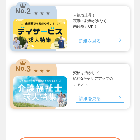
2
No.
★ ★ ★
人気急上昇！
夜勤・残業が少なく
未経験もOK！
詳細を見る
3
No.
★ ★ ★
資格を活かして
給料&キャリアアップの
チャンス！
詳細を見る