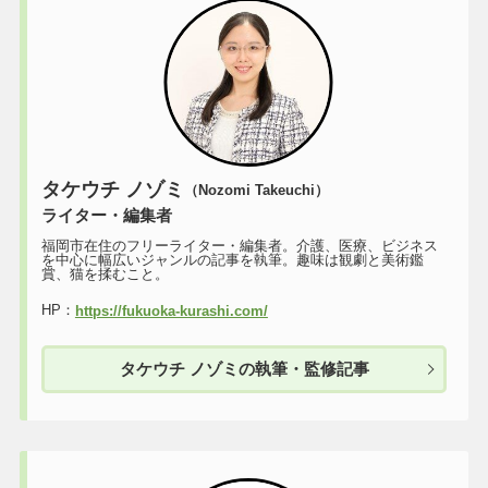
タケウチ ノゾミ
（Nozomi Takeuchi）
ライター・編集者
福岡市在住のフリーライター・編集者。介護、医療、ビジネス
を中心に幅広いジャンルの記事を執筆。趣味は観劇と美術鑑
賞、猫を揉むこと。
HP：
https://fukuoka-kurashi.com/
タケウチ ノゾミの執筆・監修記事