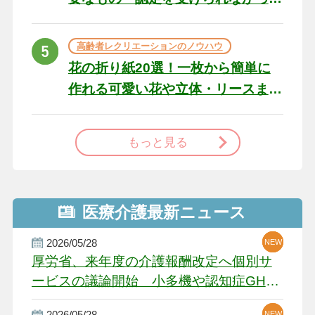
た場合の対処法
高齢者レクリエーションのノウハウ
花の折り紙20選！一枚から簡単に
作れる可愛い花や立体・リースま
で
もっと見る
医療介護最新ニュース
2026/05/28
NEW
NEW
NEW
厚労省、来年度の介護報酬改定へ個別サ
ービスの議論開始 小多機や認知症GH、
厳しい経営環境に危機感
2026/05/28
NEW
NEW