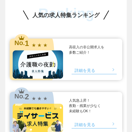
Ranking
人気の求人特集ランキング
1
No.
★ ★ ★
高収入の非公開求人を
多数ご紹介！
詳細を見る
2
No.
★ ★ ★
人気急上昇！
夜勤・残業が少なく
未経験もOK！
詳細を見る