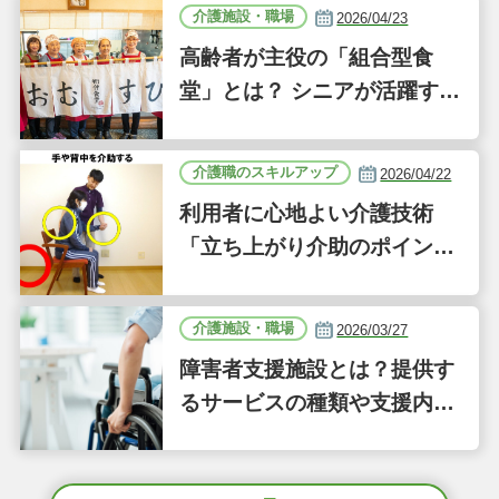
介護施設・職場
2026/04/23
高齢者が主役の「組合型食
堂」とは？ シニアが活躍する
新しい事業「ジーバーFOO
D」に注目｜気になるあの介
介護職のスキルアップ
2026/04/22
護施設
利用者に心地よい介護技術
「立ち上がり介助のポイン
ト」｜認知症ケアの現場から
（41）
介護施設・職場
2026/03/27
障害者支援施設とは？提供す
るサービスの種類や支援内容
をわかりやすく解説