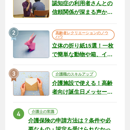
認知症の利用者さんとの
信頼関係が深まる声かけ
のコツ10選｜認知症ケア
の現場から（22）
高齢者レクリエーションのノウ
ハウ
立体の折り紙15選！一枚
で簡単な動物や箱、イン
テリアになる作品まで
介護職のスキルアップ
介護施設で使える！高齢
者向け誕生日メッセージ
の例文と書き方のポイン
ト
介護士の常識
介護保険の申請方法は？条件や必
要なもの・認定を受けられなかっ