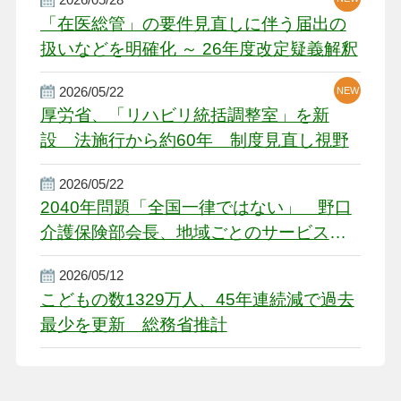
「在医総管」の要件見直しに伴う届出の
扱いなどを明確化 ～ 26年度改定疑義解釈
2026/05/22
NEW
厚労省、「リハビリ統括調整室」を新
設 法施行から約60年 制度見直し視野
2026/05/22
2040年問題「全国一律ではない」 野口
介護保険部会長、地域ごとのサービス基
盤整備を促す
2026/05/12
こどもの数1329万人、45年連続減で過去
最少を更新 総務省推計