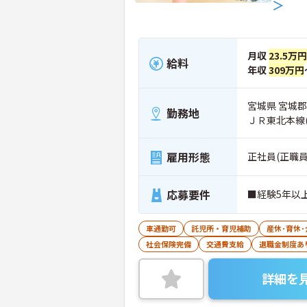
＞
月収
23.5万円
給料
年収
309万円
宮城県 宮城郡
勤務地
ＪＲ東北本線
雇用形態
正社員(正職員
応募要件
■経験5年以
車通勤可
託児所・育児補助
産休･育休
社会保険完備
交通費支給
退職金制度あ
詳細を