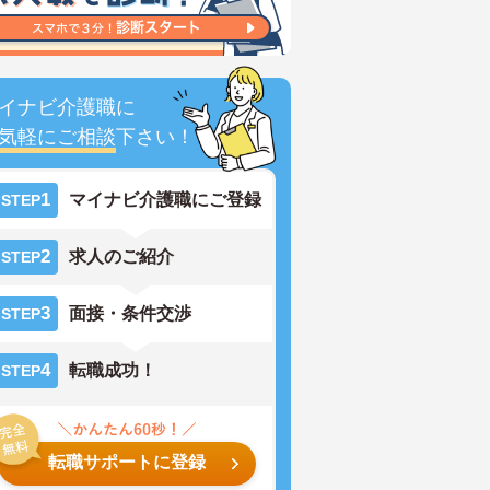
イナビ介護職に
気軽にご相談
下さい！
1
マイナビ介護職にご登録
STEP
2
求人のご紹介
STEP
3
面接・条件交渉
STEP
4
転職成功！
STEP
転職サポートに登録