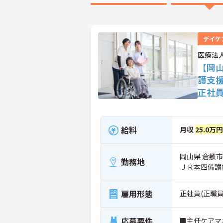
デイケ
医療法
【岡
護支
正社
給料
月収
25.0万
岡山県 倉敷市 
勤務地
ＪＲ本四備讃
雇用形態
正社員(正職員
応募要件
■主任ケアマ