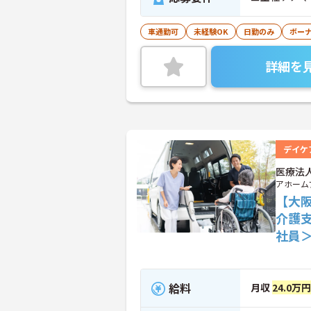
車通勤可
未経験OK
日勤のみ
ボー
詳細を
デイケ
医療法
アホーム
【大
介護
社員
給料
月収
24.0万