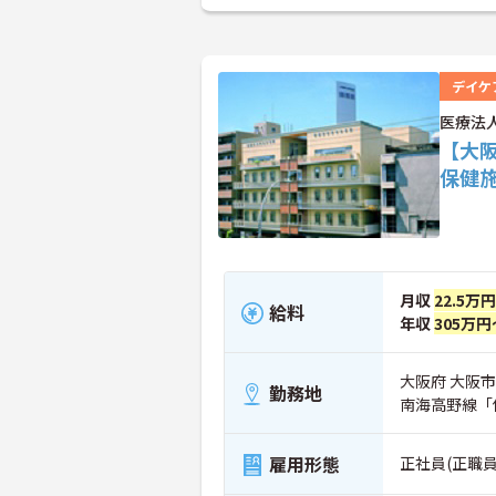
デイケ
医療法
【大
保健
月収
22.5万
給料
年収
305万円
大阪府 大阪市
勤務地
南海高野線「
雇用形態
正社員(正職員