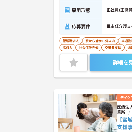
雇用形態
正社員(正職員
応募要件
■主任介護支
管理職求人
駅から徒歩10分以内
車通勤
高収入
社会保険完備
交通費支給
退
詳細を
デイケ
医療法
業所
【宮
支援