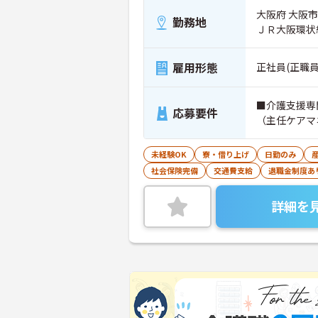
大阪府 大阪市
勤務地
ＪＲ大阪環状
雇用形態
正社員(正職員
■介護支援専
応募要件
（主任ケアマ
未経験OK
寮・借り上げ
日勤のみ
社会保険完備
交通費支給
退職金制度あ
詳細を