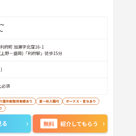
～
～
利府町 加瀬字北窪16-1
(上野－盛岡)「利府駅」徒歩15分
)
上必須
･介護休暇取得実績あり
夏～秋入職可
ボーナス・賞与あり
り
見る
無料
紹介してもらう