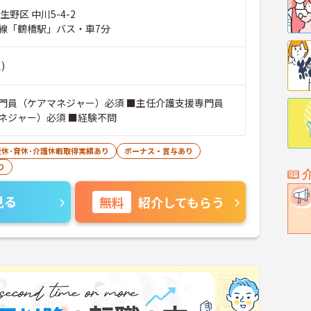
生野区 中川5-4-2
線「鶴橋駅」バス・車7分
)
門員（ケアマネジャー）必須 ■主任介護支援専門員
ネジャー）必須 ■経験不問
産休･育休･介護休暇取得実績あり
ボーナス・賞与あり
り
見る
無料
紹介してもらう