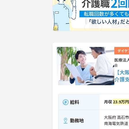
デイケ
医療法
会
【大
介護
給料
月収
23.9万
大阪府 高石市
勤務地
南海電気鉄道