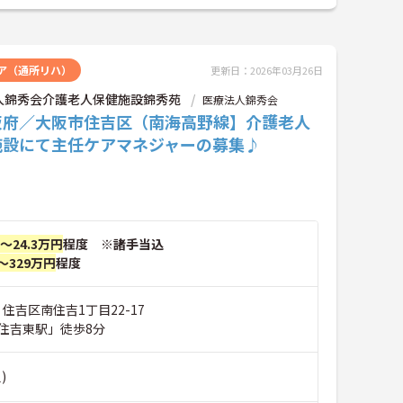
ア（通所リハ）
更新日：2026年03月26日
人錦秀会介護老人保健施設錦秀苑
医療法人錦秀会
阪府／大阪市住吉区（南海高野線】介護老人
施設にて主任ケアマネジャーの募集♪
円～24.3万円
程度 ※諸手当込
～329万円
程度
 住吉区南住吉1丁目22-17
住吉東駅」徒歩8分
)