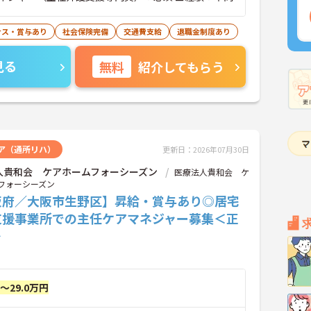
ナス・賞与あり
社会保険完備
交通費支給
退職金制度あり
見る
無料
紹介してもらう
ア（通所リハ）
更新日：2026年07月30日
人貴和会 ケアホームフォーシーズン
医療法人貴和会 ケ
フォーシーズン
阪府／大阪市生野区】昇給・賞与あり◎居宅
支援事業所での主任ケアマネジャー募集＜正
＞
円～29.0万円