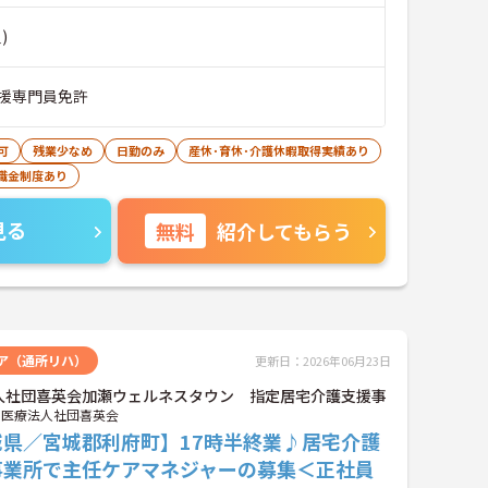
)
援専門員免許
可
残業少なめ
日勤のみ
産休･育休･介護休暇取得実績あり
職金制度あり
見る
無料
紹介してもらう
ア（通所リハ）
更新日：2026年06月23日
人社団喜英会加瀬ウェルネスタウン 指定居宅介護支援事
医療法人社団喜英会
城県／宮城郡利府町】17時半終業♪居宅介護
事業所で主任ケアマネジャーの募集＜正社員