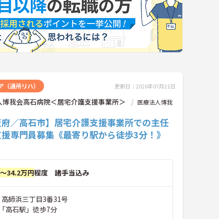
ア（通所リハ）
更新日：2026年07月21日
人博我会高石病院＜居宅介護支援事業所＞
医療法人博我
阪府／高石市】居宅介護支援事業所での主任
支援専門員募集《最寄り駅から徒歩3分！》
円～34.2万円
程度 諸手当込み
 高師浜三丁目3番31号
「高石駅」徒歩7分