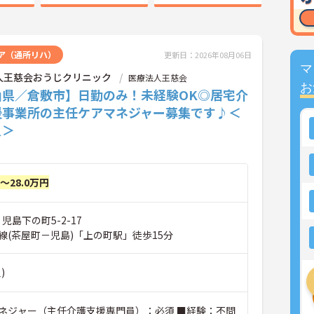
ア（通所リハ）
更新日：2026年08月06日
マ
人王慈会おうじクリニック
医療法人王慈会
お
山県／倉敷市】日勤のみ！未経験OK◎居宅介
援事業所の主任ケアマネジャー募集です♪＜
員＞
円～28.0万円
児島下の町5-2-17
線(茶屋町－児島)「上の町駅」徒歩15分
)
ネジャー（主任介護支援専門員）：必須 ■経験：不問