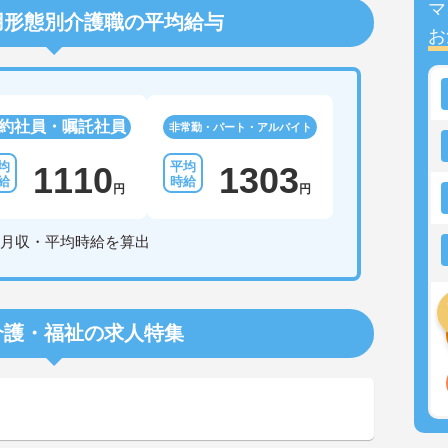
マ
用形態別介護職の平均給与
お
約社員・嘱託社員
非常勤・パート・アルバイト
1110
1303
円
円
月収・平均時給を算出
介護・福祉の求人特集