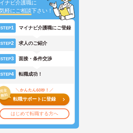
イナビ介護職に
気軽にご相談
下さい！
1
マイナビ介護職にご登録
STEP
2
求人のご紹介
STEP
3
面接・条件交渉
STEP
4
転職成功！
STEP
転職サポートに登録
はじめて転職する方へ