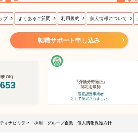
ップ
よくあるご質問
利用規約
個人情報について
転職サポート申し込み
 OK)
「介護分野適正」
-653
認定を取得
適正認定事業者
として認定されました。
ティナビリティ
採用
グループ企業
個人情報保護方針