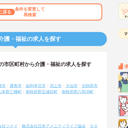
条件を変更して
に戻る
再検索
介護・福祉の求人を探す
隣の市区町村から介護・福祉の求人を探す
鹿市
鹿角市
由利本荘市
潟上市
大仙市
北秋田市
山本郡三種町
南秋田郡五城目町
南秋田郡八郎潟町
会社ツクイ
株式会社日本アメニティライフ協会
ＳＯ