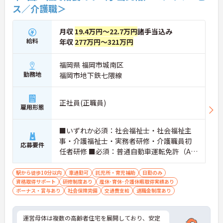
ス／介護職＞
月収
19.4万円～22.7万円
諸手当込み
給料
年収
277万円～321万円
福岡県 福岡市城南区
勤務地
福岡市地下鉄七隈線
正社員(正職員)
雇用形態
■いずれか必須：社会福祉士・社会福祉主
事・介護福祉士・実務者研修・介護職員初
応募要件
任者研修 ■必須：普通自動車運転免許（AT
限定可）
駅から徒歩10分以内
車通勤可
託児所・育児補助
日勤のみ
資格取得サポート
研修制度あり
産休･育休･介護休暇取得実績あり
ボーナス・賞与あり
社会保険完備
交通費支給
退職金制度あり
運営母体は複数の高齢者住宅を展開しており、安定