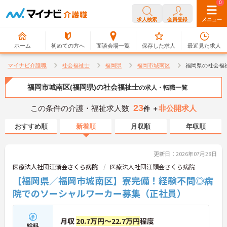
0
0
求人検索
会員登録
メニュー
ホーム
初めての方へ
面談会場一覧
保存した求人
最近見た求人
マイナビ介護職
社会福祉士
福岡県
福岡市城南区
福岡県の社会福
福岡市城南区(福岡県)の社会福祉士
の求人・転職一覧
23
この条件の介護・福祉求人数
非公開求人
件 ＋
おすすめ順
新着順
月収順
年収順
更新日：2026年07月28日
医療法人社団江頭会さくら病院
医療法人社団江頭会さくら病院
【福岡県／福岡市城南区】寮完備！経験不問◎病
院でのソーシャルワーカー募集（正社員）
月収
20.7万円～22.7万円
程度
給料