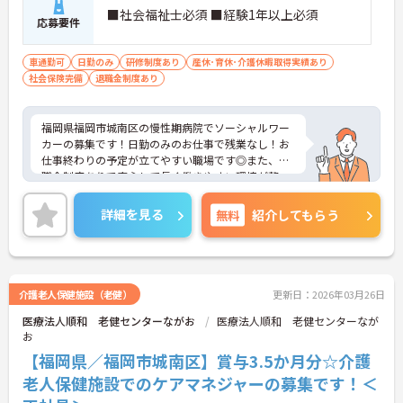
■社会福祉士必須 ■経験1年以上必須
応募要件
車通勤可
日勤のみ
研修制度あり
産休･育休･介護休暇取得実績あり
社会保険完備
退職金制度あり
福岡県福岡市城南区の慢性期病院でソーシャルワー
カーの募集です！日勤のみのお仕事で残業なし！お
仕事終わりの予定が立てやすい職場です◎また、退
職金制度ありで安心して長く働きやすい環境が整っ
ています♪ご興味のある方は面接ポイントをお伝え
しますので、お気軽にご連絡ください！
詳細を見る
無料
紹介してもらう
介護老人保健施設（老健）
更新日：2026年03月26日
医療法人順和 老健センターながお
医療法人順和 老健センターなが
お
【福岡県／福岡市城南区】賞与3.5か月分☆介護
老人保健施設でのケアマネジャーの募集です！＜