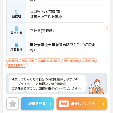
福岡県 福岡市城南区
勤務地
福岡市地下鉄七隈線
正社員(正職員)
雇用形態
■社会福祉士 ■普通自動車免許（AT限定
応募要件
可）
車通勤可
残業少なめ
年間休日110日以上
社会保険完備
交通費支給
退職金制度あり
残業はほとんどなく自分の時間を確保しやすいの
で、プライベートと無理なく両立可能◎
ご興味ある方には、面接対策ポイントなど、さらに
詳細をお話しいたしますのでお気軽にご相談くださ
い！
詳細を見る
無料
紹介してもらう