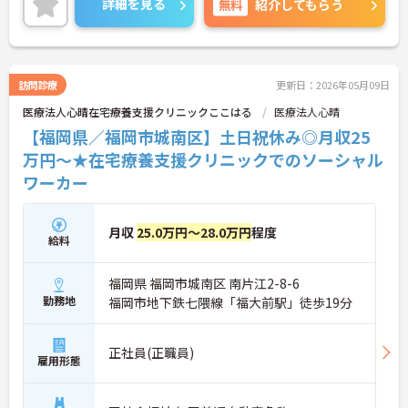
詳細を見る
無料
紹介してもらう
しいポイントです◎フォロー体制もあり、経験に関
わらず安心してスタートできます。
こちらの求人にご興味がございましたら面接のポイ
ントもお伝えしますので是非ご応募お待ちしており
ます。
訪問診療
更新日：2026年05月09日
医療法人心晴在宅療養支援クリニックここはる
医療法人心晴
【福岡県／福岡市城南区】土日祝休み◎月収25
万円～★在宅療養支援クリニックでのソーシャル
ワーカー
月収
25.0万円～28.0万円
程度
給料
福岡県 福岡市城南区 南片江2-8-6
勤務地
福岡市地下鉄七隈線「福大前駅」徒歩19分
正社員(正職員)
雇用形態