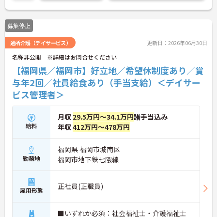
修や資格取得支援制度（対象資格の取得費用を最大
10万円まで補助）も整っており、スキルアップを目
指せます。福祉施設でのマネジメント経験を活かし
募集停止
たい方、スタッフ育成やより良い施設づくりに情熱
を注げる方、ワークライフバランスを大切にしなが
通所介護（デイサービス）
更新日：2026年06月30日
らキャリアアップを目指したい方をお待ちしていま
す。
名称非公開 ※詳細はお問合せください
【福岡県／福岡市】好立地／希望休制度あり／賞
与年2回／社員給食あり（手当支給）＜デイサー
ビス管理者＞
月収
29.5万円～34.1万円
諸手当込み
給料
年収
412万円～478万円
福岡県 福岡市城南区
勤務地
福岡市地下鉄七隈線
正社員(正職員)
雇用形態
■いずれか必須：社会福祉士・介護福祉士