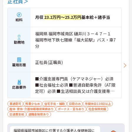
正社員＞
月収
23.2万円～25.2万円
基本給＋諸手当
給料
福岡県 福岡市城南区 樋井川３－４７－１
福岡市地下鉄七隈線「福大前駅」バス・車7
勤務地
分
正社員(正職員)
雇用形態
■介護支援専門員（ケアマネジャー）必須
■社会福祉士必須 ■普通自動車免許（AT限
応募要件
定可）必須 ■生活相談員又は介護支援専門
員経験者必須
車通勤可
残業少なめ
住宅手当・補助
日勤のみ
年間休日110日以上
産休･育休･介護休暇取得実績あり
ボーナス・賞与あり
社会保険完備
交通費支給
退職金制度あり
福岡県福岡市城南区に位置する介護老人保健施設に