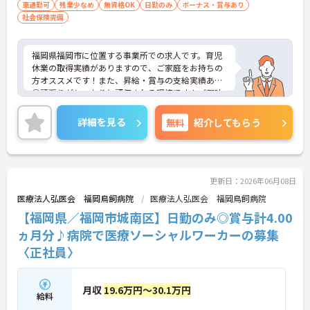
こと
車通勤可
残業少なめ
無資格OK
日勤のみ
ボーナス・賞与あり
社会保険完備
福岡県福岡市に位置する事業所での求人です。育児
休業の取得実績がありますので、ご家庭をお持ちの
方オススメです！また、昇給・賞与の支給実績あり
◎頑張りがしっかりと評価される環境です！ご興味
のある方には、面接対策ポイントなど、さらに詳細
をご案内しますのでお気軽にご相談ください！
詳細を見る
無料
紹介してもらう
更新日：2026年06月08日
医療法人弘医会 福岡鳥飼病院
医療法人弘医会 福岡鳥飼病院
【福岡県／福岡市城南区】日勤のみ◎賞与計4.00
ヵ月分♪病院で医療ソーシャルワーカーの募集
〈正社員〉
月収
19.6万円～30.1万円
給料