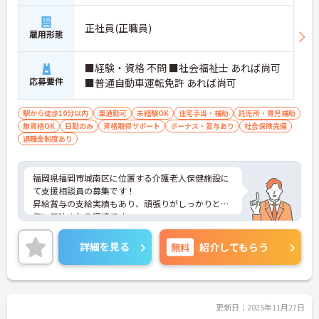
正社員(正職員)
雇用形態
■経験・資格 不問 ■社会福祉士 あれば尚可
応募要件
■普通自動車運転免許 あれば尚可
駅から徒歩10分以内
車通勤可
未経験OK
住宅手当・補助
託児所・育児補助
無資格OK
日勤のみ
資格取得サポート
ボーナス・賞与あり
社会保険完備
退職金制度あり
福岡県福岡市城南区に位置する介護老人保健施設に
て支援相談員の募集です！
昇給賞与の支給実績もあり、頑張りがしっかりと評
価に反映される環境です。
ご興味ある方には、面接対策ポイントなど、さらに
詳細をお話しいたしますのでお気軽にご相談くださ
詳細を見る
無料
紹介してもらう
い！
更新日：2025年11月27日