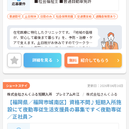
■社会福祉士 ■普通自動車免許
応募要件
車通勤可
土日祝休
日勤のみ
社会保険完備
交通費支給
退職金制度あり
在宅医療に特化したクリニックです。『地域の皆様
が、安心して最後まで暮らす』を、予防・治療・ケ
アで支えます。土日祝がお休みですのでワークライ
フバランスも実現しやすいです。ご興味のある方に
は、面接対策ポイントなど、さらに詳細をお話しい
たしますのでお気軽にご相談ください！
詳細を見る
無料
紹介してもらう
ショートステイ
更新日：2026年04月16日
株式会社さんくふる短期入所 プレミアム片江
株式会社さんくふる
【福岡県／福岡市城南区】資格不問♪短期入所施
設にて夜勤専従生活支援員の募集です＜夜勤専従
／正社員＞