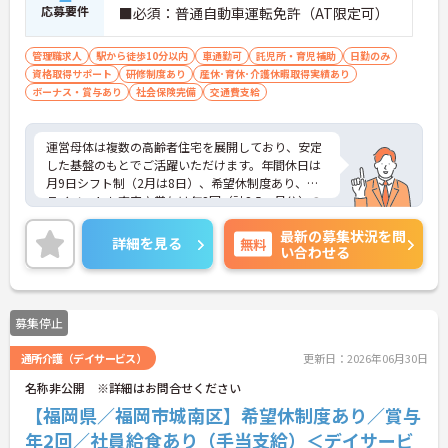
応募要件
■必須：普通自動車運転免許（AT限定可）
管理職求人
駅から徒歩10分以内
車通勤可
託児所・育児補助
日勤のみ
資格取得サポート
研修制度あり
産休･育休･介護休暇取得実績あり
ボーナス・賞与あり
社会保険完備
交通費支給
運営母体は複数の高齢者住宅を展開しており、安定
した基盤のもとでご活躍いただけます。年間休日は
月9日シフト制（2月は8日）、希望休制度あり、プ
ライベートも充実♪賞与は年2回（計2.5ヶ月分）の
実績があり、頑張りが評価される環境です。社員給
最新の募集状況を問
食（食事補助手当5,600円支給）や育児給付金制度
詳細を見る
無料
い合わせる
（最大10万円支給）など、福利厚生も魅力。社内研
修や資格取得支援制度（対象資格の取得費用を最大
10万円まで補助）も整っており、スキルアップを目
指せます。福祉施設でのマネジメント経験を活かし
募集停止
たい方、スタッフ育成やより良い施設づくりに情熱
を注げる方、ワークライフバランスを大切にしなが
通所介護（デイサービス）
更新日：2026年06月30日
らキャリアアップを目指したい方をお待ちしていま
す。
名称非公開 ※詳細はお問合せください
【福岡県／福岡市城南区】希望休制度あり／賞与
年2回／社員給食あり（手当支給）＜デイサービ