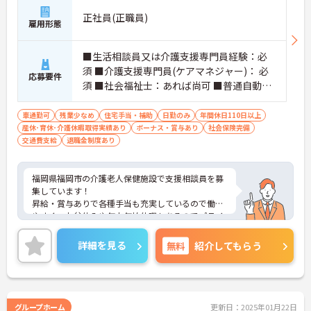
正社員(正職員)
雇用形態
■生活相談員又は介護支援専門員経験：必
須 ■介護支援専門員(ケアマネジャー)： 必
応募要件
須 ■社会福祉士：あれば尚可 ■普通自動車
運転免許：必須
車通勤可
残業少なめ
住宅手当・補助
日勤のみ
年間休日110日以上
産休･育休･介護休暇取得実績あり
ボーナス・賞与あり
社会保険完備
交通費支給
退職金制度あり
福岡県福岡市の介護老人保健施設で支援相談員を募
集しています！
昇給・賞与ありで各種手当も充実しているので働き
やすく、お盆休みや年末年始休暇もあるのでプライ
ベートも充実できます◎
ご興味のある方は、面接のポイントをお伝えします
詳細を見る
無料
紹介してもらう
のでご連絡ください♪
グループホーム
更新日：2025年01月22日