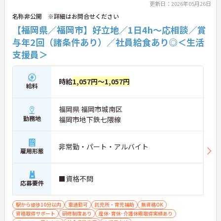
更新日：2026年05月26日
さい！
名称非公開 ※詳細はお問合せください
【福岡県／福岡市】好立地／1日4h～応相談／賞
与年2回（諸条件あり）／社員給食あり◎＜生活
支援員＞
時給
1,057円～1,057円
給料
福岡県 福岡市城南区
勤務地
福岡市地下鉄七隈線
非常勤・パート・アルバイト
雇用形態
■資格不問
応募要件
駅から徒歩10分以内
車通勤可
託児所・育児補助
無資格OK
資格取得サポート
研修制度あり
産休･育休･介護休暇取得実績あり