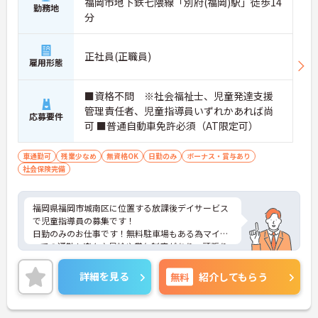
福岡市地下鉄七隈線「別府(福岡)駅」徒歩14
勤務地
分
正社員(正職員)
雇用形態
■資格不問 ※社会福祉士、児童発達支援
管理責任者、児童指導員いずれかあれば尚
応募要件
可 ■普通自動車免許必須（AT限定可）
車通勤可
残業少なめ
無資格OK
日勤のみ
ボーナス・賞与あり
社会保険完備
福岡県福岡市城南区に位置する放課後デイサービス
で児童指導員の募集です！
日勤のみのお仕事です！無料駐車場もある為マイカ
ーでの通勤も楽々♪昇給や賞与制度があり、頑張り
が評価されてしっかりと還元されます。丁寧な研修
とフォロー体制で、ご自身のスキルアップもできま
詳細を見る
無料
紹介してもらう
す！しっかりとしたフォロー体制で、経験に関わら
ず安心してスタートできます。
こちらの求人にご興味がございましたら面接のポイ