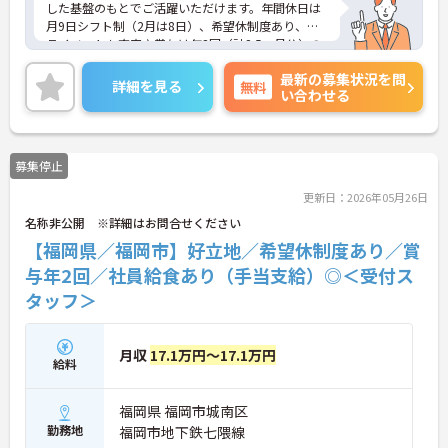
した基盤のもとでご活躍いただけます。年間休日は
月9日シフト制（2月は8日）、希望休制度あり、プ
ライベートも充実♪賞与は年2回（計2.5ヶ月分）の
実績があり、頑張りが評価される環境です。社員給
最新の募集状況を問
食（食事補助手当5,600円支給）や育児給付金制度
詳細を見る
無料
い合わせる
（最大10万円支給）など、福利厚生も魅力。社内研
修や資格取得支援制度（対象資格の取得費用を最大
10万円まで補助）も整っており、スキルアップを目
指せます。ご興味のある方には、面接対策ポイント
募集停止
など、さらに詳細をお話ししますのでお気軽にご相
談ください！
更新日：2026年05月26日
名称非公開 ※詳細はお問合せください
【福岡県／福岡市】好立地／希望休制度あり／賞
与年2回／社員給食あり（手当支給）◎＜受付ス
タッフ＞
月収
17.1万円～17.1万円
給料
福岡県 福岡市城南区
勤務地
福岡市地下鉄七隈線