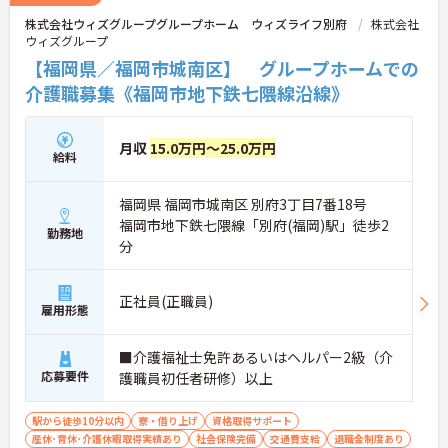
株式会社ウィズグループグループホーム ウィズライフ別府
株式会社
ウィズグループ
【福岡県／福岡市城南区】 グループホームでの
介護職募集《福岡市地下鉄七隈線沿線》
月収
15.0万円～25.0万円
給料
福岡県 福岡市城南区 別府3丁目7番18号
福岡市地下鉄七隈線「別府(福岡)駅」徒歩2
勤務地
分
正社員(正職員)
雇用形態
■介護福祉士免許あるいはヘルパー2級（介
応募要件
護職員初任者研修）以上
駅から徒歩10分以内
寮・借り上げ
資格取得サポート
産休･育休･介護休暇取得実績あり
社会保険完備
交通費支給
退職金制度あり