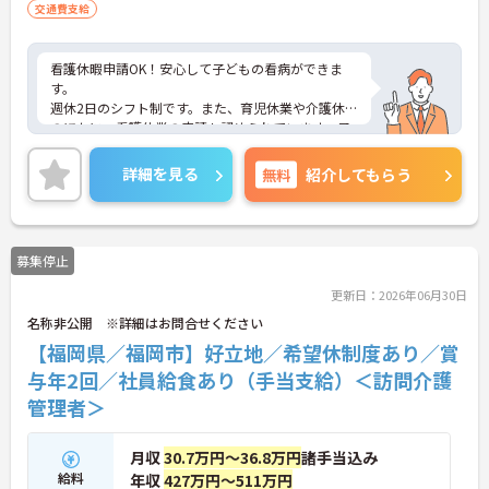
交通費支給
看護休暇申請OK！安心して子どもの看病ができま
す。
週休2日のシフト制です。また、育児休業や介護休業
のほかに、看護休業の申請も認められています。子
どもが急な発熱でも安心して休みを取れる環境作
り。家族を優先させて働くことができます。
詳細を見る
無料
紹介してもらう
ぜひご応募お待ちしております！
募集停止
更新日：2026年06月30日
名称非公開 ※詳細はお問合せください
【福岡県／福岡市】好立地／希望休制度あり／賞
与年2回／社員給食あり（手当支給）＜訪問介護
管理者＞
月収
30.7万円～36.8万円
諸手当込み
給料
年収
427万円～511万円