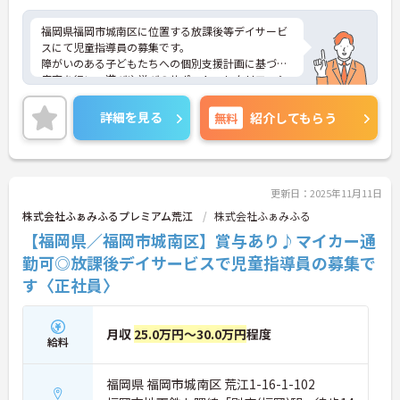
福岡県福岡市城南区に位置する放課後等デイサービ
スにて児童指導員の募集です。
障がいのある子どもたちへの個別支援計画に基づく
療育を行い、遊びや学びのサポート、レクリエーシ
ョンやイベント企画・実施、日常生活の支援（食
事・トイレ・着替え）、学校休業日の給食調理、送
詳細を見る
無料
紹介してもらう
迎業務などを担当します。子どもたちの成長を支え
るやりがいのある仕事で、笑顔を間近で見られるこ
とが魅力です。
研修制度や先輩スタッフのサポート体制が整ってい
るため、未経験の方も安心です。
更新日：2025年11月11日
ご興味のある方には、面接対策ポイントなどさらに
株式会社ふぁみふるプレミアム荒江
株式会社ふぁみふる
詳細をお話いたしますので、お気軽にご相談くださ
【福岡県／福岡市城南区】賞与あり♪マイカー通
い。
勤可◎放課後デイサービスで児童指導員の募集で
す〈正社員〉
月収
25.0万円～30.0万円
程度
給料
福岡県 福岡市城南区 荒江1-16-1-102