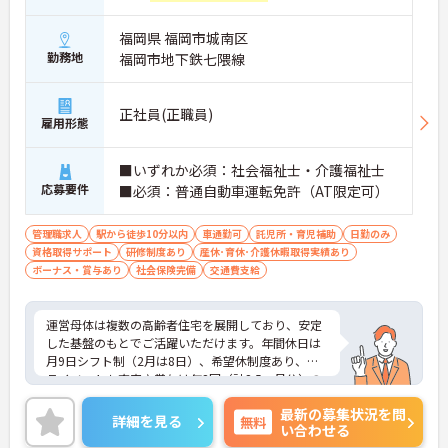
福岡県 福岡市城南区
勤務地
福岡市地下鉄七隈線
正社員(正職員)
雇用形態
■いずれか必須：社会福祉士・介護福祉士
応募要件
■必須：普通自動車運転免許（AT限定可）
管理職求人
駅から徒歩10分以内
車通勤可
託児所・育児補助
日勤のみ
資格取得サポート
研修制度あり
産休･育休･介護休暇取得実績あり
ボーナス・賞与あり
社会保険完備
交通費支給
運営母体は複数の高齢者住宅を展開しており、安定
した基盤のもとでご活躍いただけます。年間休日は
月9日シフト制（2月は8日）、希望休制度あり、プ
ライベートも充実♪賞与は年2回（計2.5ヶ月分）の
実績があり、頑張りが評価される環境です。社員給
最新の募集状況を問
食（食事補助手当5,600円支給）や育児給付金制度
詳細を見る
無料
い合わせる
（最大10万円支給）など、福利厚生も魅力。社内研