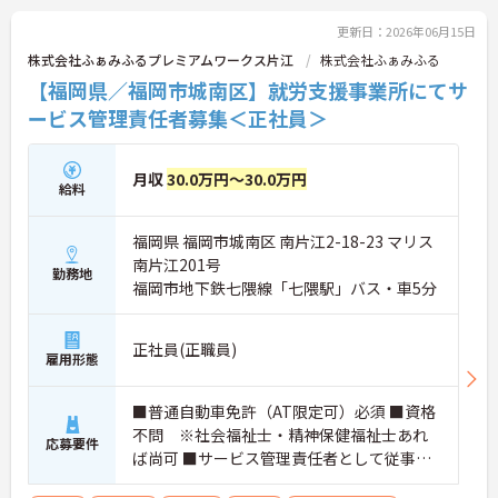
ご興味のある方には、面接対策ポイントなどさらに
詳細をお話いたしますので、お気軽にご相談くださ
更新日：2026年06月15日
い。
株式会社ふぁみふるプレミアムワークス片江
株式会社ふぁみふる
【福岡県／福岡市城南区】就労支援事業所にてサ
ービス管理責任者募集＜正社員＞
月収
30.0万円～30.0万円
給料
福岡県 福岡市城南区 南片江2-18-23 マリス
南片江201号
勤務地
福岡市地下鉄七隈線「七隈駅」バス・車5分
正社員(正職員)
雇用形態
■普通自動車免許（AT限定可）必須 ■資格
不問 ※社会福祉士・精神保健福祉士あれ
応募要件
ば尚可 ■サービス管理責任者として従事す
る為に必要な実務経験要件を満たしている