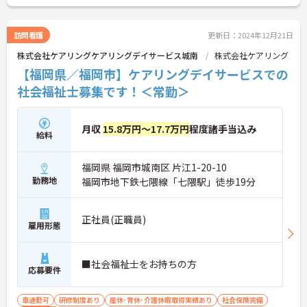
訪問看護
更新日：2024年12月21日
株式会社ケアリングケアリングデイサービス城南
株式会社ケアリング
【福岡県／福岡市】ケアリングデイサービスでの
社会福祉士募集です！＜常勤＞
月収
15.8万円～17.7万円
程度諸手当込み
給料
福岡県 福岡市城南区 片江1-20-10
勤務地
福岡市地下鉄七隈線「七隈駅」徒歩19分
正社員(正職員)
雇用形態
■社会福祉士をお持ちの方
応募要件
車通勤可
研修制度あり
産休･育休･介護休暇取得実績あり
社会保険完備