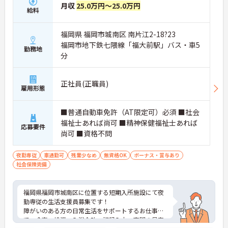
月収
25.0万円～25.0万円
給料
福岡県 福岡市城南区 南片江2-18?23
福岡市地下鉄七隈線「福大前駅」バス・車5
勤務地
分
正社員(正職員)
雇用形態
■普通自動車免許（AT限定可）必須 ■社会
福祉士あれば尚可 ■精神保健福祉士あれば
応募要件
尚可 ■資格不問
夜勤専従
車通勤可
残業少なめ
無資格OK
ボーナス・賞与あり
社会保険完備
福岡県福岡市城南区に位置する短期入所施設にて夜
勤専従の生活支援員募集です！
障がいのある方の日常生活をサポートするお仕事
で、食事・排泄・入浴介助、記録入力、夜間の見守