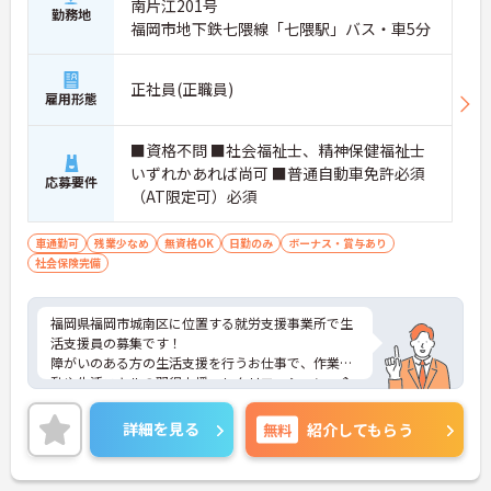
南片江201号
勤務地
福岡市地下鉄七隈線「七隈駅」バス・車5分
正社員(正職員)
雇用形態
■資格不問 ■社会福祉士、精神保健福祉士
いずれかあれば尚可 ■普通自動車免許必須
応募要件
（AT限定可）必須
車通勤可
残業少なめ
無資格OK
日勤のみ
ボーナス・賞与あり
社会保険完備
福岡県福岡市城南区に位置する就労支援事業所で生
活支援員の募集です！
障がいのある方の生活支援を行うお仕事で、作業活
動や生活スキルの習得支援、レクリエーション、食
事・排泄・入浴介助、記録入力、送迎業務などを担
当します。
詳細を見る
無料
紹介してもらう
資格・経験は不問で、研修制度や先輩スタッフのサ
ポート体制が整っているため、未経験の方も安心し
てスタートできます。