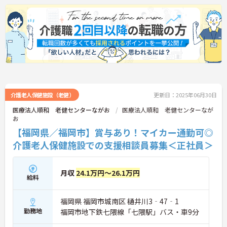
ントもお伝えしますので是非ご応募お待ちしており
ます。
介護老人保健施設（老健）
更新日：2025年06月30日
医療法人順和 老健センターながお
医療法人順和 老健センターなが
お
【福岡県／福岡市】賞与あり！マイカー通勤可◎
介護老人保健施設での支援相談員募集＜正社員＞
月収
24.1万円～26.1万円
給料
福岡県 福岡市城南区 樋井川3‐47‐1
勤務地
福岡市地下鉄七隈線「七隈駅」バス・車9分