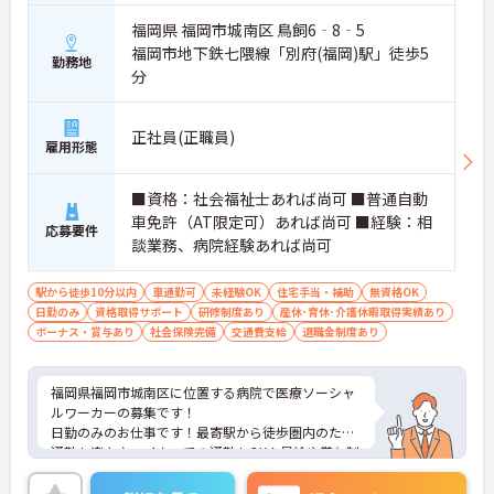
福岡県 福岡市城南区 鳥飼6‐8‐5
福岡市地下鉄七隈線「別府(福岡)駅」徒歩5
勤務地
分
正社員(正職員)
雇用形態
■資格：社会福祉士あれば尚可 ■普通自動
車免許（AT限定可）あれば尚可 ■経験：相
応募要件
談業務、病院経験あれば尚可
駅から徒歩10分以内
車通勤可
未経験OK
住宅手当・補助
無資格OK
日勤のみ
資格取得サポート
研修制度あり
産休･育休･介護休暇取得実績あり
ボーナス・賞与あり
社会保険完備
交通費支給
退職金制度あり
福岡県福岡市城南区に位置する病院で医療ソーシャ
ルワーカーの募集です！
日勤のみのお仕事です！最寄駅から徒歩圏内のため
通勤も楽々♪マイカーでの通勤もOK！昇給や賞与制
度があり、頑張りが評価されてしっかりと還元され
ます。さらに住宅手当などの各種手当もあるのは嬉