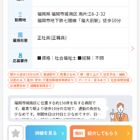
福岡県 福岡市城南区 南片江6-2-32
勤務地
福岡市地下鉄七隈線「福大前駅」徒歩10分
正社員(正職員)
雇用形態
■資格：社会福祉士 ■経験：不問
応募要件
駅から徒歩10分以内
車通勤可
残業少なめ
寮・借り上げ
住宅手当・補助
日勤のみ
産休･育休･介護休暇取得実績あり
ボーナス・賞与あり
社会保険完備
交通費支給
退職金制度あり
福岡市城南区に位置する約150床を有する病院で
す。最寄り駅より徒歩10分の立地で、通勤の負担も
少なめです。年間休日は99日と少なめですが、日・
祝は固定休み、残業は月平均3時間程度で、プライ
ベートとの両立もしやすい環境です。充実した福利
厚生も魅力♪ご興味のある方には、面接対策ポイン
詳細を見る
無料
紹介してもらう
トなど、さらに詳細をお話しいたしますのでお気軽