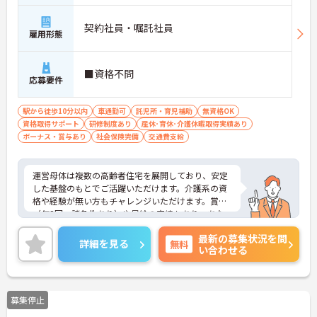
契約社員・嘱託社員
雇用形態
■資格不問
応募要件
駅から徒歩10分以内
車通勤可
託児所・育児補助
無資格OK
資格取得サポート
研修制度あり
産休･育休･介護休暇取得実績あり
ボーナス・賞与あり
社会保険完備
交通費支給
運営母体は複数の高齢者住宅を展開しており、安定
した基盤のもとでご活躍いただけます。介護系の資
格や経験が無い方もチャレンジいただけます。賞与
（年2回、諸条件あり）や昇給の実績もあり、あな
たの頑張りがしっかりと評価されます。無料の社員
最新の募集状況を問
給食（1日1食）や、育休からの復職をサポートする
詳細を見る
無料
い合わせる
育児給付金+（プラス）制度（最大10万円）、資格
取得支援制度（最大10万円補助）など、福利厚生も
充実しています。社内研修やキャリアパス制度も整
っており、スキルアップを目指したい方にも最適で
募集停止
す。ご興味のある方には、面接対策ポイントなど、
さらに詳細をお話ししますのでお気軽にご相談くだ