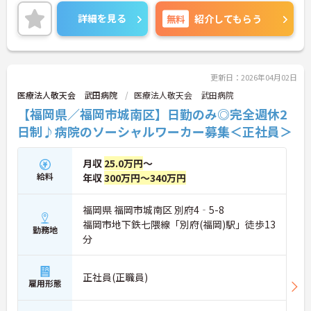
りなどを担当します。
マイカー通勤可能・無料駐車場完備とストレスフリ
詳細を見る
無料
紹介してもらう
ーにご通勤いただけます。
資格・経験は不問で、研修制度や先輩スタッフのサ
ポート体制が整っているため、未経験の方も安心し
てスタートできます！
ご興味のある方には、面接対策ポイントなどさらに
更新日：2026年04月02日
詳細をお話いたしますので、お気軽にご相談くださ
医療法人敬天会 武田病院
医療法人敬天会 武田病院
い。
【福岡県／福岡市城南区】日勤のみ◎完全週休2
日制♪病院のソーシャルワーカー募集＜正社員＞
月収
25.0万円
～
給料
年収
300万円～340万円
福岡県 福岡市城南区 別府4‐5-8
福岡市地下鉄七隈線「別府(福岡)駅」徒歩13
勤務地
分
正社員(正職員)
雇用形態