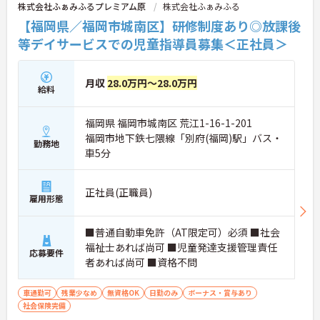
株式会社ふぁみふるプレミアム原
株式会社ふぁみふる
【福岡県／福岡市城南区】研修制度あり◎放課後
等デイサービスでの児童指導員募集＜正社員＞
月収
28.0万円～28.0万円
給料
福岡県 福岡市城南区 荒江1-16-1-201
福岡市地下鉄七隈線「別府(福岡)駅」バス・
勤務地
車5分
正社員(正職員)
雇用形態
■普通自動車免許（AT限定可）必須 ■社会
福祉士あれば尚可 ■児童発達支援管理責任
応募要件
者あれば尚可 ■資格不問
車通勤可
残業少なめ
無資格OK
日勤のみ
ボーナス・賞与あり
社会保険完備