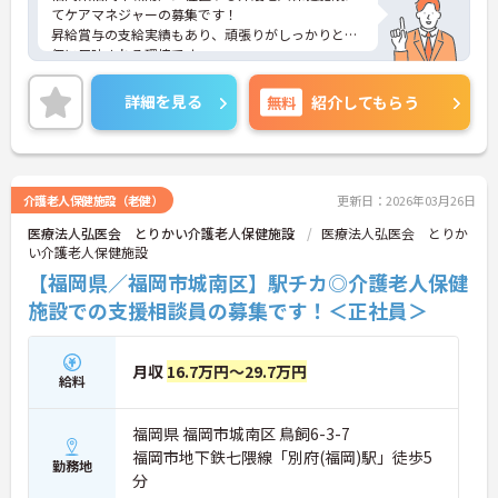
てケアマネジャーの募集です！
昇給賞与の支給実績もあり、頑張りがしっかりと評
価に反映される環境です。
ご興味ある方には、面接対策ポイントなど、さらに
詳細をお話しいたしますのでお気軽にご相談くださ
詳細を見る
無料
紹介してもらう
い！
介護老人保健施設（老健）
更新日：2026年03月26日
医療法人弘医会 とりかい介護老人保健施設
医療法人弘医会 とりか
い介護老人保健施設
【福岡県／福岡市城南区】駅チカ◎介護老人保健
施設での支援相談員の募集です！＜正社員＞
月収
16.7万円～29.7万円
給料
福岡県 福岡市城南区 鳥飼6-3-7
福岡市地下鉄七隈線「別府(福岡)駅」徒歩5
勤務地
分