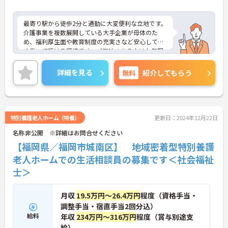
最寄り駅から徒歩2分と通勤に大変便利な立地です。
介護事業を複数展開している大手企業が母体のた
め、福利厚生面や教育制度の充実さなど安心して長
く働いて頂ける環境です。ご興味のある方はお気軽
にお問い合わせ下さいませ。
詳細を見る
無料
紹介してもらう
特別養護老人ホーム（特養）
更新日：2024年12月22日
名称非公開 ※詳細はお問合せください
【福岡県／福岡市城南区】 地域密着型特別養護
老人ホームでの生活相談員の募集です＜社会福祉
士＞
月収
19.5万円～26.4万円
程度（資格手当・
調整手当・宿直手当2回分込）
給料
年収
234万円～316万円
程度（賞与別途支
給）