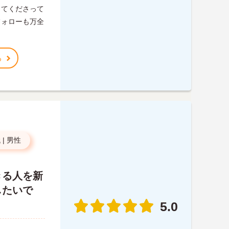
ってくださって
フォローも万全
る
代
|
男性
きる人を新
したいで
5.0