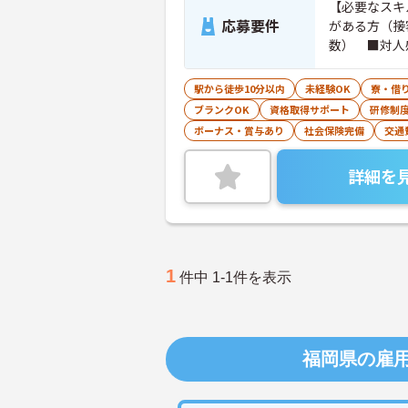
【必要なスキ
応募要件
がある方（接
数） ■対人
情熱的に働き
く、自分で考
駅から徒歩10分以内
未経験OK
寮・借
れられる方■
ブランクOK
資格取得サポート
研修制
ボーナス・賞与あり
社会保険完備
交通
詳細を
1
件中 1-1件を表示
福岡県の雇