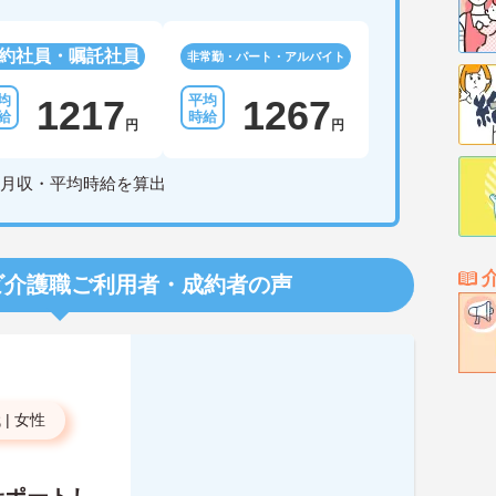
約社員・嘱託社員
非常勤・パート・アルバイト
1217
1267
円
円
月収・平均時給を算出
ビ介護職
ご利用者・成約者の声
代
|
女性