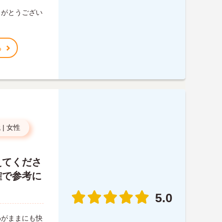
りがとうござい
る
代
|
女性
えてくださ
確で参考に
5.0
わがままにも快