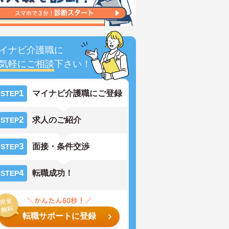
イナビ介護職に
気軽にご相談
下さい！
1
マイナビ介護職にご登録
STEP
2
求人のご紹介
STEP
3
面接・条件交渉
STEP
4
転職成功！
STEP
転職サポートに登録