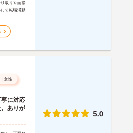
やり取りや面接
心して転職活動
る
代
|
女性
丁寧に対応
た。ありが
5.0