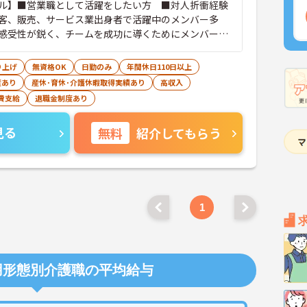
ル】■営業職として活躍をしたい方 ■対人折衝経験
客、販売、サービス業出身者で活躍中のメンバー多
感受性が鋭く、チームを成功に導くためにメンバーに
かけられる方 【求められる人物像】■指示待ちではな
え抜き、それを行動に移せる方■物事を柔軟に受け入
り上げ
無資格OK
日勤のみ
年間休日110日以上
目的意識が高い方
度あり
産休･育休･介護休暇取得実績あり
高収入
費支給
退職金制度あり
見る
無料
紹介してもらう
1
用形態別介護職の平均給与