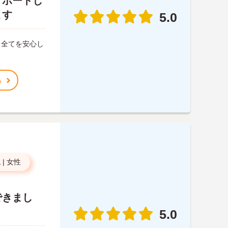
サポートし
ます
5.0
、全てを安心し
。
る
代
|
女性
できまし
5.0