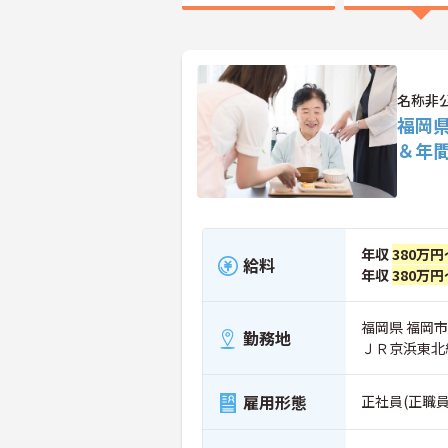
名称非
福岡
＆年間
年収
380万円
給料
年収
380万円
福岡県 福岡
勤務地
ＪＲ京浜東北
雇用形態
正社員(正職員