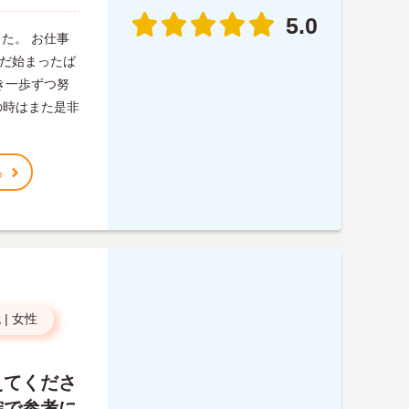
5.0
た。 お仕事
まだ始まったば
き一歩ずつ努
その時はまた是非
る
代
|
女性
えてくださ
確で参考に