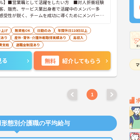
ル】■営業職として活躍をしたい方 ■対人折衝経験
客、販売、サービス業出身者で活躍中のメンバー多
感受性が鋭く、チームを成功に導くためにメンバーに
かけられる方 【求められる人物像】■指示待ちではな
え抜き、それを行動に移せる方■物事を柔軟に受け入
り上げ
無資格OK
日勤のみ
年間休日110日以上
目的意識が高い方
度あり
産休･育休･介護休暇取得実績あり
高収入
費支給
退職金制度あり
見る
無料
紹介してもらう
1
用形態別介護職の平均給与