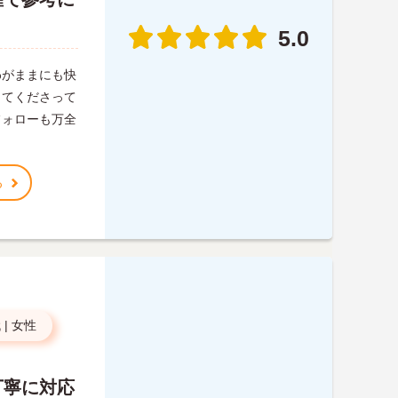
5.0
わがままにも快
ってくださって
フォローも万全
る
代
|
女性
丁寧に対応