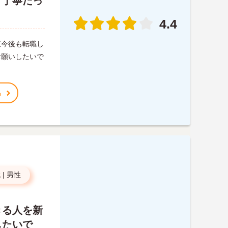
り丁寧だっ
4.4
直今後も転職し
お願いしたいで
る
代
|
男性
きる人を新
したいで