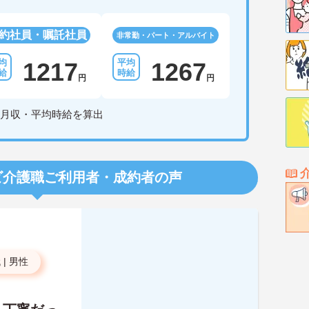
約社員・嘱託社員
非常勤・パート・アルバイト
1217
1267
円
円
月収・平均時給を算出
ビ介護職
ご利用者・成約者の声
代
|
男性