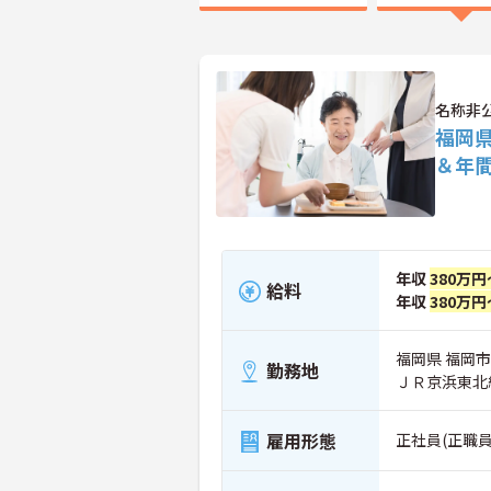
名称非
福岡
＆年間
年収
380万円
給料
年収
380万円
福岡県 福岡
勤務地
ＪＲ京浜東北
雇用形態
正社員(正職員