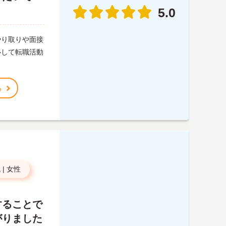
5.0
やり取りや面接
心して転職活動
る
代
|
女性
することで
がりました