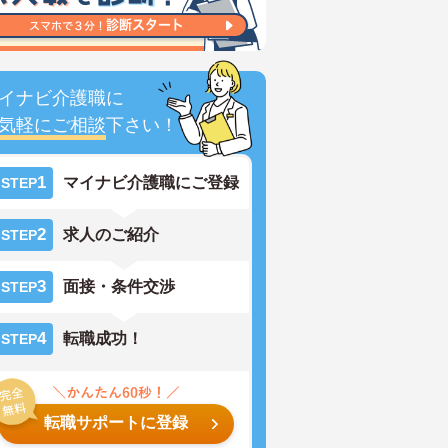
イナビ介護職に
気軽にご相談
下さい！
1
マイナビ介護職にご登録
STEP
2
求人のご紹介
STEP
3
面接・条件交渉
STEP
4
転職成功！
STEP
転職サポートに登録