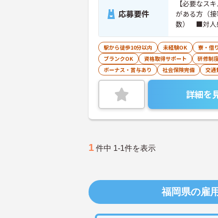
【必要なスキ
応募要件
がある方（接
数） ■対人
情熱的に働き
く、自分で考
駅から徒歩10分以内
未経験OK
寮・借
れられる方■
ブランクOK
資格取得サポート
研修制
ボーナス・賞与あり
社会保険完備
交通
詳細を
1
件中 1-1件を表示
福岡県の雇