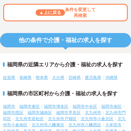
条件を変更して
▲上に戻る
再検索
他の条件で介護・福祉の求人を探す
福岡県の近隣エリアから介護・福祉の求人を探す
佐賀県
長崎県
熊本県
大分県
宮崎県
鹿児島県
沖縄県
福岡県の市区町村から介護・福祉の求人を探す
福岡市
福岡市東区
福岡市博多区
福岡市中央区
福岡市南区
福岡市西区
福岡市城南区
福岡市早良区
北九州市
北九州市門
司区
北九州市若松区
北九州市戸畑区
北九州市小倉北区
北九
州市小倉南区
北九州市八幡東区
北九州市八幡西区
大牟田市
久留米市
直方市
飯塚市
田川市
柳川市
八女市
筑後市
大