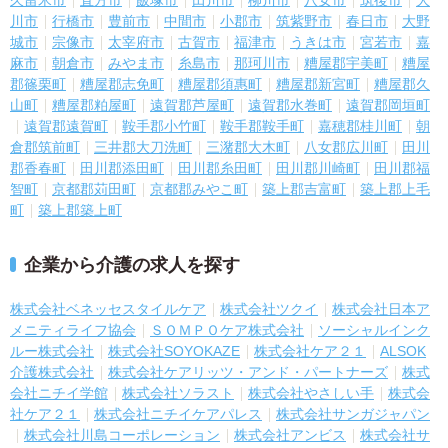
川市
行橋市
豊前市
中間市
小郡市
筑紫野市
春日市
大野
城市
宗像市
太宰府市
古賀市
福津市
うきは市
宮若市
嘉
麻市
朝倉市
みやま市
糸島市
那珂川市
糟屋郡宇美町
糟屋
郡篠栗町
糟屋郡志免町
糟屋郡須惠町
糟屋郡新宮町
糟屋郡久
山町
糟屋郡粕屋町
遠賀郡芦屋町
遠賀郡水巻町
遠賀郡岡垣町
遠賀郡遠賀町
鞍手郡小竹町
鞍手郡鞍手町
嘉穂郡桂川町
朝
倉郡筑前町
三井郡大刀洗町
三潴郡大木町
八女郡広川町
田川
郡香春町
田川郡添田町
田川郡糸田町
田川郡川崎町
田川郡福
智町
京都郡苅田町
京都郡みやこ町
築上郡吉富町
築上郡上毛
町
築上郡築上町
企業から介護の求人を探す
株式会社ベネッセスタイルケア
株式会社ツクイ
株式会社日本ア
メニティライフ協会
ＳＯＭＰＯケア株式会社
ソーシャルインク
ルー株式会社
株式会社SOYOKAZE
株式会社ケア２１
ALSOK
介護株式会社
株式会社ケアリッツ・アンド・パートナーズ
株式
会社ニチイ学館
株式会社ソラスト
株式会社やさしい手
株式会
社ケア２１
株式会社ニチイケアパレス
株式会社サンガジャパン
株式会社川島コーポレーション
株式会社アンビス
株式会社サ