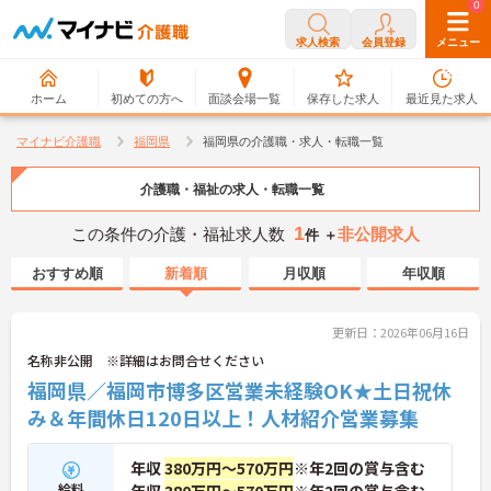
0
0
求人検索
会員登録
メニュー
ホーム
初めての方へ
面談会場一覧
保存した求人
最近見た求人
マイナビ介護職
福岡県
福岡県の介護職・求人・転職一覧
介護職・福祉の求人・転職一覧
1
この条件の介護・福祉求人数
非公開求人
件 ＋
おすすめ順
新着順
月収順
年収順
更新日：2026年06月16日
名称非公開 ※詳細はお問合せください
福岡県／福岡市博多区営業未経験OK★土日祝休
み＆年間休日120日以上！人材紹介営業募集
年収
380万円～570万円
※年2回の賞与含む
給料