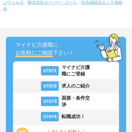
ンウェルズ
株式会社スーパー・コート
社会福祉法人ノテ福祉
会
マイナビ介護職に
お気軽にご相談
下さい！
マイナビ介護
1
STEP
職にご登録
2
求人のご紹介
STEP
面接・条件交
3
STEP
渉
4
転職成功！
STEP