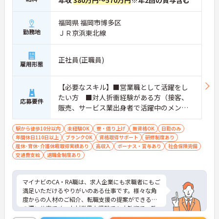
年収
380万円～570万円
※年2回の賞与含む
福岡県 福岡市博多区
勤務地
ＪＲ京浜東北線
正社員(正職員)
雇用形態
【必要なスキル】■営業職として活躍をし
たい方 ■対人折衝経験がある方（接客、
応募要件
販売、サービス業出身者で活躍中のメンバ
ー多数） ■対人感受性が鋭く、チームを
成功に導くためにメンバーに情熱的に働き
駅から徒歩10分以内
未経験OK
寮・借り上げ
無資格OK
日勤のみ
年間休日110日以上
かけられる方 【求められる人物像】■指示
ブランクOK
資格取得サポート
研修制度あり
産休･育休･介護休暇取得実績あり
高収入
ボーナス・賞与あり
社会保険完備
待ちではなく、自分で考え抜き、それを行
交通費支給
退職金制度あり
動に移せる方■物事を柔軟に受け入れられ
る方■目的意識が高い方
マイナビのCA・RA職は、求人企業にも求職者にもご
満足いただけるやりがいのある仕事です。様々な角
度からの人材のご紹介、転職支援の提案ができる奥
の深い仕事です。人材業界未経験でも大歓迎で、教
育体制や末永く働ける福利厚生も充実しています！