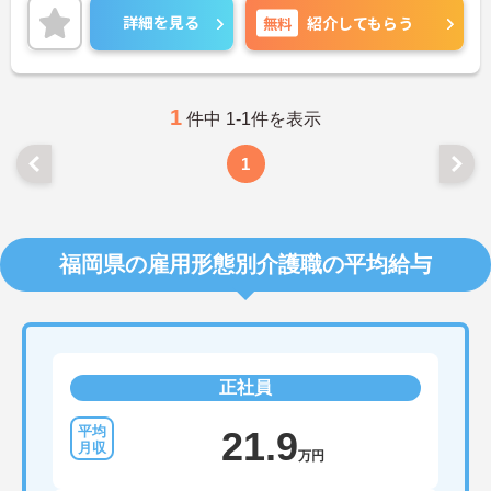
2020年の新卒から20代、30代の社員と幅広い年齢
詳細を見る
無料
紹介してもらう
層のメンバーが活躍、また、中途入社の社員も多
く、情報の共有や相談など気軽にできる環境があり
ます。営業での成約が出れば皆が祝福してくれる和
気藹々とした雰囲気も魅力です。ご興味ある方に
は、面接対策ポイントなど、さらに詳細をお話しい
1
件中 1-1件を表示
たしますのでお気軽にご相談ください！
1
福岡県の雇用形態別介護職の平均給与
正社員
21.9
万円