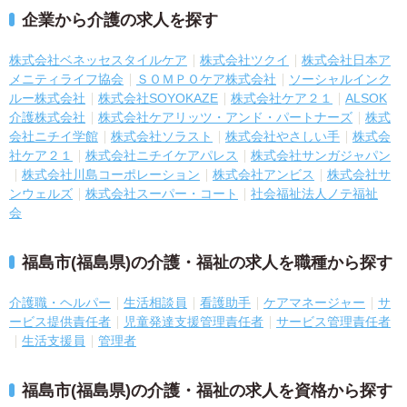
企業から介護の求人を探す
株式会社ベネッセスタイルケア
株式会社ツクイ
株式会社日本ア
メニティライフ協会
ＳＯＭＰＯケア株式会社
ソーシャルインク
ルー株式会社
株式会社SOYOKAZE
株式会社ケア２１
ALSOK
介護株式会社
株式会社ケアリッツ・アンド・パートナーズ
株式
会社ニチイ学館
株式会社ソラスト
株式会社やさしい手
株式会
社ケア２１
株式会社ニチイケアパレス
株式会社サンガジャパン
株式会社川島コーポレーション
株式会社アンビス
株式会社サ
ンウェルズ
株式会社スーパー・コート
社会福祉法人ノテ福祉
会
福島市(福島県)の介護・福祉の求人を職種から探す
介護職・ヘルパー
生活相談員
看護助手
ケアマネージャー
サ
ービス提供責任者
児童発達支援管理責任者
サービス管理責任者
生活支援員
管理者
福島市(福島県)の介護・福祉の求人を資格から探す