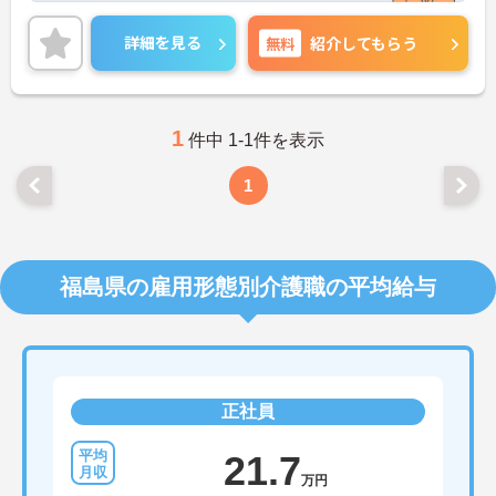
めとした各種手当に加え、昇給や計4.00ヵ月分の賞
与実績ありで待遇面もばっちり！退職金制度もある
詳細を見る
無料
紹介してもらう
ので、安心して長く働きやすい環境が整っています
♪ご興味のある方は面接ポイントをお伝えしますの
で、お気軽にご連絡ください！
1
件中 1-1件を表示
1
福島県の雇用形態別介護職の平均給与
正社員
21.7
万円