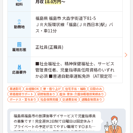
月収
18.0万円
～
給料
福島県 福島市 大森字街道下81-5
ＪＲ大阪環状線「福島(ＪＲ西日本)駅」バ
勤務地
ス・車11分
正社員(正職員)
雇用形態
■社会福祉士、精神保健福祉士、サービス
管理責任者、児童指導員任用資格のいずれ
応募要件
か必須 ■普通自動車運転免許（AT限定可）
必須 ■経験不問
車通勤可
未経験OK
寮・借り上げ
住宅手当・補助
日勤のみ
資格取得サポート
研修制度あり
産休･育休･介護休暇取得実績あり
ボーナス・賞与あり
社会保険完備
交通費支給
退職金制度あり
福島県福島市の放課後等デイサービスで児童指導員
の募集です！完全週休2日制で日曜日は固定休み！
プライベートの予定が立てやすい職場です◎また、
交通費支給はもちろん、皆勤手当や住宅手当をはじ