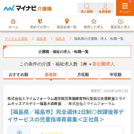
0
0
求人検索
会員登録
メニュー
ホーム
初めての方へ
面談会場一覧
保存した求人
最近見た求人
マイナビ介護職
福島県
福島市
福島県の介護職・求人・転職一覧
介護職・福祉の求人・転職一覧
1
この条件の介護・福祉求人数
非公開求人
件 ＋
おすすめ順
新着順
月収順
年収順
更新日：2025年12月17日
株式会社ミライムフォーラム進学就労準備療育特化型自立支援教室ミライ
ムキッズアカデミー福島大森教室
株式会社ミライムフォーラム
【福島県／福島市】完全週休2日制◎放課後等デ
イサービスの児童指導員募集＜正社員＞