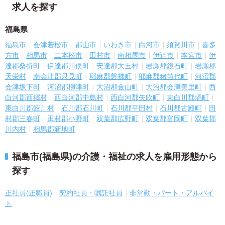
求人を探す
福島県
福島市
会津若松市
郡山市
いわき市
白河市
須賀川市
喜多
方市
相馬市
二本松市
田村市
南相馬市
伊達市
本宮市
伊
達郡桑折町
伊達郡川俣町
安達郡大玉村
岩瀬郡鏡石町
岩瀬郡
天栄村
南会津郡只見町
耶麻郡磐梯町
耶麻郡猪苗代町
河沼郡
会津坂下町
河沼郡柳津町
大沼郡金山町
大沼郡会津美里町
西
白河郡西郷村
西白河郡中島村
西白河郡矢吹町
東白川郡塙町
東白川郡鮫川村
石川郡石川町
石川郡平田村
石川郡古殿町
田
村郡三春町
田村郡小野町
双葉郡広野町
双葉郡富岡町
双葉郡
川内村
相馬郡新地町
福島市(福島県)の介護・福祉の求人を雇用形態から
探す
正社員(正職員)
契約社員・嘱託社員
非常勤・パート・アルバイ
ト