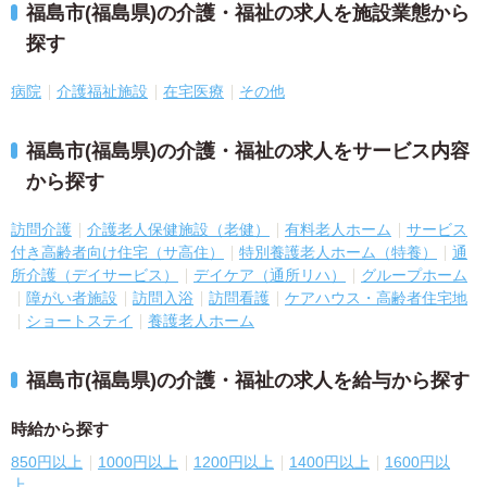
福島市(福島県)の介護・福祉の求人を施設業態から
探す
病院
介護福祉施設
在宅医療
その他
福島市(福島県)の介護・福祉の求人をサービス内容
から探す
訪問介護
介護老人保健施設（老健）
有料老人ホーム
サービス
付き高齢者向け住宅（サ高住）
特別養護老人ホーム（特養）
通
所介護（デイサービス）
デイケア（通所リハ）
グループホーム
障がい者施設
訪問入浴
訪問看護
ケアハウス・高齢者住宅地
ショートステイ
養護老人ホーム
福島市(福島県)の介護・福祉の求人を給与から探す
時給から探す
850円以上
1000円以上
1200円以上
1400円以上
1600円以
上