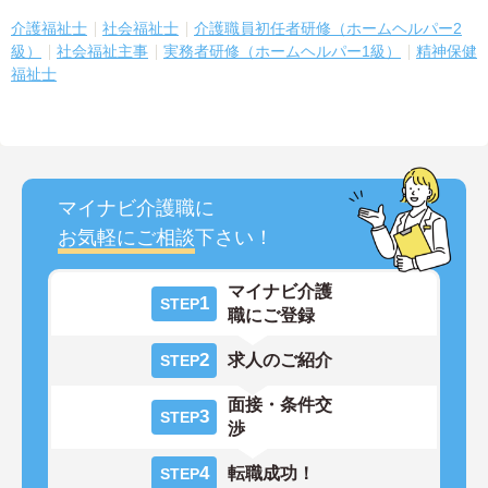
介護福祉士
社会福祉士
介護職員初任者研修（ホームヘルパー2
級）
社会福祉主事
実務者研修（ホームヘルパー1級）
精神保健
福祉士
マイナビ介護職に
お気軽にご相談
下さい！
マイナビ介護
1
STEP
職にご登録
2
求人のご紹介
STEP
面接・条件交
3
STEP
渉
4
転職成功！
STEP