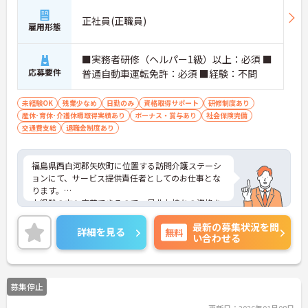
正社員(正職員)
雇用形態
■実務者研修（ヘルパー1級）以上：必須 ■
応募要件
普通自動車運転免許：必須 ■経験：不問
未経験OK
残業少なめ
日勤のみ
資格取得サポート
研修制度あり
産休･育休･介護休暇取得実績あり
ボーナス・賞与あり
社会保険完備
交通費支給
退職金制度あり
福島県西白河郡矢吹町に位置する訪問介護ステーシ
ョンにて、サービス提供責任者としてのお仕事とな
ります。
未経験の方も応募できるので、是非お持ちの資格を
活かしてお仕事してみませんか？研修制度や資格取
最新の募集状況を問
得支援制度などありますので、ご自身の更なるスキ
詳細を見る
無料
い合わせる
ルアップも目指せます♪
ご興味ある方は面接ポイントをお伝えしますので、
お気軽にお問い合わせください♪
募集停止