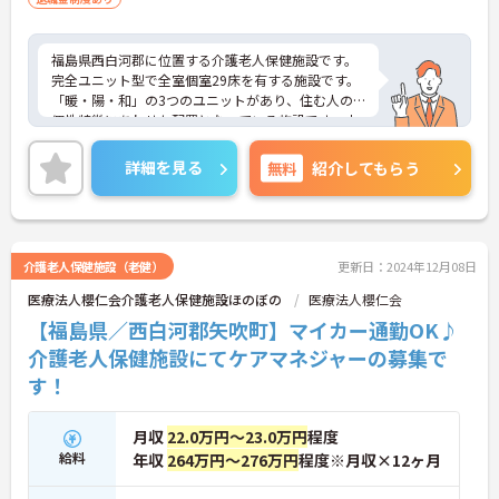
福島県西白河郡に位置する介護老人保健施設です。
完全ユニット型で全室個室29床を有する施設です。
「暖・陽・和」の3つのユニットがあり、住む人の
個性特徴にあわせた配置となっている施設です。小
規模ならではの家庭的な雰囲気が魅力で、ご利用者
様との距離も近く、細やかなサポートがしやすいで
詳細を見る
無料
紹介してもらう
す。残業も少なく、メリハリつけて働けます。住宅
手当や扶養手当等各種手当も充実しています♪ご興
味のある方には、面接対策ポイントなど、さらに詳
細をお話しいたしますのでお気軽にご相談くださ
い！
介護老人保健施設（老健）
更新日：2024年12月08日
医療法人櫻仁会介護老人保健施設ほのぼの
医療法人櫻仁会
【福島県／西白河郡矢吹町】マイカー通勤OK♪
介護老人保健施設にてケアマネジャーの募集で
す！
月収
22.0万円～23.0万円
程度
給料
年収
264万円～276万円
程度※月収×12ヶ月