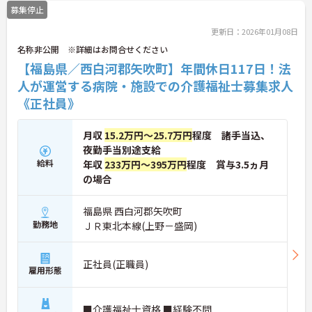
募集停止
更新日：2026年01月08日
名称非公開 ※詳細はお問合せください
【福島県／西白河郡矢吹町】年間休日117日！法
人が運営する病院・施設での介護福祉士募集求人
《正社員》
月収
15.2万円～25.7万円
程度 諸手当込、
夜勤手当別途支給
給料
年収
233万円～395万円
程度 賞与3.5ヵ月
の場合
福島県 西白河郡矢吹町
勤務地
ＪＲ東北本線(上野－盛岡)
正社員(正職員)
雇用形態
■介護福祉士資格 ■経験不問