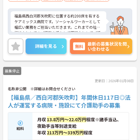
福島県西白河郡矢吹町に位置する約200床を有する
ケアミックス病院です。ソーシャルワーカーとして
幅広い業務をご担当いただきます。これまでの社会
福祉士としてのご経験を活かして即戦力としてご活
躍いただける環境です。日・祝固定休み＆年間休日1
最新の募集状況を問
13日、残業は月1時間程度と少なく、メリハリのあ
詳細を見る
無料
い合わせる
る勤務が可能です。ご興味ある方には、面接のポイ
ントなど、さらに詳細をお話致しますのでお気軽に
ご相談ください。
募集停止
更新日：2026年01月08日
名称非公開 ※詳細はお問合せください
【福島県／西白河郡矢吹町】年間休日117日◎法
人が運営する病院・施設にて介護助手の募集
月収
13.8万円～22.0万円
程度※諸手当込、
夜勤手当等別途支給
給料
年収
213万円～339万円
程度