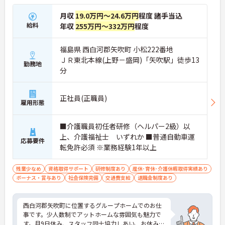
月収
19.0万円～24.6万円
程度 諸手当込
給料
年収
255万円～332万円
程度
福島県 西白河郡矢吹町 小松222番地
ＪＲ東北本線(上野－盛岡)「矢吹駅」徒歩13
勤務地
分
正社員(正職員)
雇用形態
■介護職員初任者研修（ヘルパー2級）以
上、介護福祉士 いずれか ■普通自動車運
応募要件
転免許必須 ※業務経験1年以上
残業少なめ
資格取得サポート
研修制度あり
産休･育休･介護休暇取得実績あり
ボーナス・賞与あり
社会保険完備
交通費支給
退職金制度あり
西白河郡矢吹町に位置するグループホームでのお仕
事です。少人数制でアットホームな雰囲気も魅力で
す。月9日休み、スタッフ同士協力しあい、お休みの