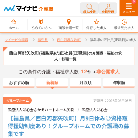
0
0
求人検索
会員登録
メニュー
ホーム
初めての方へ
面談会場一覧
保存した求人
最近見た求人
マイナビ介護職
福島県
西白河郡矢吹町
福島県の正社員(正職員)の求人
西白河郡矢吹町(福島県)の正社員(正職員)
の介護職・福祉の求
人・転職一覧
12
この条件の介護・福祉求人数
非公開求人
件 ＋
おすすめ順
新着順
月収順
年収順
グループホーム
更新日：2026年08月03日
医療法人栄心会さかえハートホーム矢吹
医療法人栄心会
【福島県／西白河郡矢吹町】月9日休み◎資格取
得援助制度あり！グループホームでの介護職の募
集です