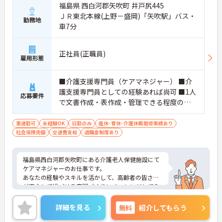
福島県 西白河郡矢吹町 井戸尻445
ＪＲ東北本線(上野－盛岡)「矢吹駅」バス・
勤務地
車7分
正社員(正職員)
雇用形態
■介護支援専門員（ケアマネジャー） ■介
護支援専門員としての経験あれば尚可 ■1人
応募要件
で文書作成・表作成・管理できる程度のパ
ソコンレベル
車通勤可
未経験OK
日勤のみ
産休･育休･介護休暇取得実績あり
社会保険完備
交通費支給
退職金制度あり
福島県西白河郡矢吹町にある介護老人保健施設にて
ケアマネジャーのお仕事です。
あなたの経験やスキルを活かして、高齢者の皆さま
が安心して過ごせる空間づくりにチャレンジしてみ
ませんか？
ご興味ある方には、面接対策ポイントなど、さらに
詳細を見る
無料
紹介してもらう
詳細をお話しいたしますのでお気軽にご相談くださ
い。