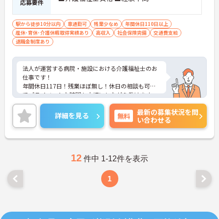
応募要件
駅から徒歩10分以内
車通勤可
残業少なめ
年間休日110日以上
産休･育休･介護休暇取得実績あり
高収入
社会保険完備
交通費支給
退職金制度あり
法人が運営する病院・施設における介護福祉士のお
仕事です！
年間休日117日！残業ほぼ無し！休日の相談も可能
でプライベートな時間も大切にしながら働けます。
ご興味ある方には、面接のポイントなど、さらに詳
最新の募集状況を問
細をお話致しますのでお気軽にご相談ください。
詳細を見る
無料
い合わせる
12
件中 1-12件を表示
1