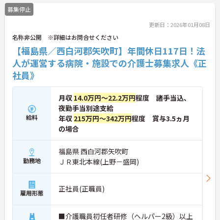
募集停止
更新日：2026年01月08日
名称非公開 ※詳細はお問合せください
【福島県／西白河郡矢吹町】年間休日117日！法
人が運営する病院・施設での介護士募集求人《正
社員》
月収
14.0万円～22.2万円
程度 諸手当込、
夜勤手当別途支給
給料
年収
215万円～342万円
程度 賞与3.5ヵ月
の場合
福島県 西白河郡矢吹町
勤務地
ＪＲ東北本線(上野－盛岡)
正社員(正職員)
雇用形態
■介護職員初任者研修（ヘルパー2級）以上