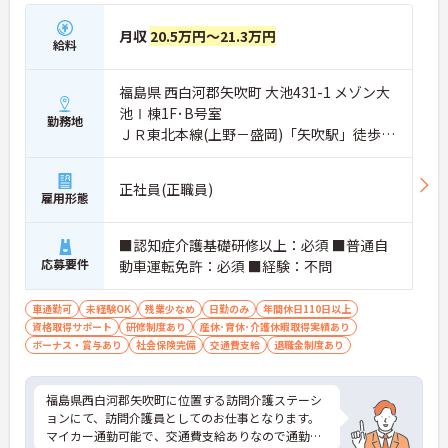
月収
20.5万円～21.3万円
給料
福島県 西白河郡矢吹町 大池431-1 メゾン大
池Ⅰ棟1F･B号室
勤務地
ＪＲ東北本線(上野－盛岡)「矢吹駅」徒歩11
分
正社員(正職員)
雇用形態
■認知症介護基礎研修以上：必須 ■普通自
応募要件
動車運転免許：必須 ■経験：不問
車通勤可
未経験OK
残業少なめ
日勤のみ
年間休日110日以上
資格取得サポート
研修制度あり
産休･育休･介護休暇取得実績あり
ボーナス・賞与あり
社会保険完備
交通費支給
退職金制度あり
福島県西白河郡矢吹町に位置する訪問介護ステーシ
ョンにて、訪問介護員としてのお仕事となります。
マイカー通勤可能で、交通費支給ありなので通勤の