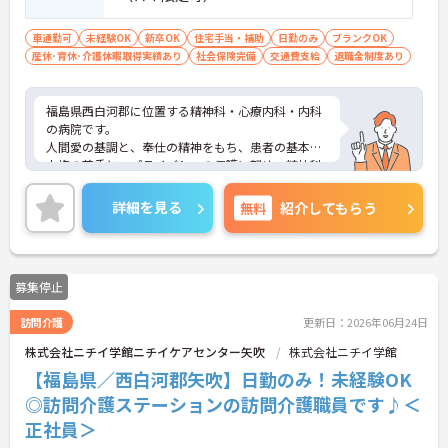
車通勤可
未経験OK
新卒OK
住宅手当・補助
日勤のみ
ブランクOK
産休･育休･介護休暇取得実績あり
社会保険完備
交通費支給
退職金制度あり
福島県西白河郡に位置する精神科・心療内科・内科
の病院です。
人間愛の基調と、奉仕の精神をもち、患者の基本的
人権の尊重と、プライバシーの保護に努め、精神科
病院、介護老人保健施設として密着した地域医療に
貢献しています。
詳細を見る
無料
紹介してもらう
ご興味のある方には、面接対策ポイントなど、さら
に詳細をお話しいたしますので、お気軽にご相談く
ださい。
募集停止
訪問介護
更新日：2026年06月24日
株式会社ニチイ学館ニチイケアセンター矢吹
株式会社ニチイ学館
【福島県／西白河郡矢吹】日勤のみ！未経験OK
◎訪問介護ステーションの訪問介護職員です♪＜
正社員＞