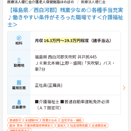
医療法人櫻仁会介護老人保健施設ほのぼの
医療法人櫻仁会
【福島県／西白河郡】残業少なめ◎各種手当充実
♪働きやすい条件がそろった職場です＜介護福祉
士＞
月収
16.3万円～29.3万円
程度（諸手当込）
給料
福島県 西白河郡矢吹町 井戸尻445
ＪＲ東北本線(上野－盛岡)「矢吹駅」バス・
勤務地
車7分
正社員(正職員)
雇用形態
■介護福祉士 ■普通自動車運転免許必須
応募要件
（ＡＴ限定可）
車通勤可
未経験OK
残業少なめ
住宅手当・補助
産休･育休･介護休暇取得実績あり
高収入
社会保険完備
交通費支給
退職金制度あり