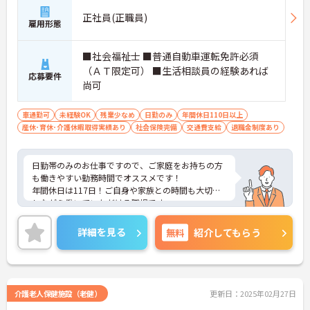
正社員(正職員)
雇用形態
■社会福祉士 ■普通自動車運転免許必須
（ＡＴ限定可） ■生活相談員の経験あれば
応募要件
尚可
車通勤可
未経験OK
残業少なめ
日勤のみ
年間休日110日以上
産休･育休･介護休暇取得実績あり
社会保険完備
交通費支給
退職金制度あり
日勤帯のみのお仕事ですので、ご家庭をお持ちの方
も働きやすい勤務時間でオススメです！
年間休日は117日！ご自身や家族との時間も大切に
しながら働いていただける職場です。
ご興味ある方には、面接対策ポイントなど、さらに
詳細をお話しいたしますのでお気軽にご相談くださ
詳細を見る
無料
紹介してもらう
い。
介護老人保健施設（老健）
更新日：2025年02月27日