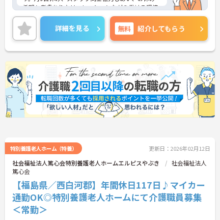
希望も考慮あり♪リフレッシュしながら働ける環境
です。ご興味のある方には、面接対策ポイントな
ど、さらに詳細をお話しいたしますのでお気軽にご
詳細を見る
無料
紹介してもらう
相談ください！
特別養護老人ホーム（特養）
更新日：2026年02月12日
社会福祉法人篤心会特別養護老人ホームエルピスやぶき
社会福祉法人
篤心会
【福島県／西白河郡】年間休日117日♪マイカー
通勤OK◎特別養護老人ホームにて介護職員募集
＜常勤＞