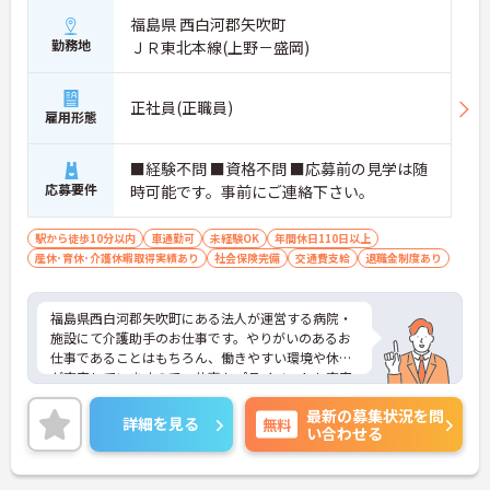
福島県 西白河郡矢吹町
勤務地
ＪＲ東北本線(上野－盛岡)
正社員(正職員)
雇用形態
■経験不問 ■資格不問 ■応募前の見学は随
応募要件
時可能です。事前にご連絡下さい。
駅から徒歩10分以内
車通勤可
未経験OK
年間休日110日以上
産休･育休･介護休暇取得実績あり
社会保険完備
交通費支給
退職金制度あり
福島県西白河郡矢吹町にある法人が運営する病院・
施設にて介護助手のお仕事です。やりがいのあるお
仕事であることはもちろん、働きやすい環境や休暇
が充実していますので、仕事もプライベートも充実
できる職場です。ご興味がある方は是非一度マイナ
最新の募集状況を問
ビまでお問合せ下さい。更に詳細などお伝えしま
詳細を見る
無料
い合わせる
す。