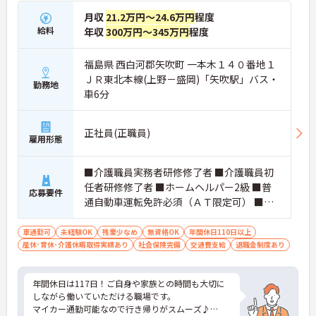
月収
21.2万円～24.6万円
程度
給料
年収
300万円～345万円
程度
福島県 西白河郡矢吹町 一本木１４０番地１
ＪＲ東北本線(上野－盛岡)「矢吹駅」バス・
勤務地
車6分
正社員(正職員)
雇用形態
■介護職員実務者研修修了者 ■介護職員初
任者研修修了者 ■ホームヘルパー2級 ■普
応募要件
通自動車運転免許必須（ＡＴ限定可） ■介
護施設での経験あれば尚可
車通勤可
未経験OK
残業少なめ
無資格OK
年間休日110日以上
産休･育休･介護休暇取得実績あり
社会保険完備
交通費支給
退職金制度あり
年間休日は117日！ご自身や家族との時間も大切に
しながら働いていただける職場です。
マイカー通勤可能なので行き帰りがスムーズ♪