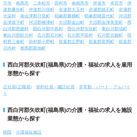
方市
相馬市
二本松市
田村市
南相馬市
伊達市
本宮市
伊
達郡桑折町
伊達郡川俣町
安達郡大玉村
岩瀬郡鏡石町
岩瀬郡
天栄村
南会津郡只見町
耶麻郡磐梯町
耶麻郡猪苗代町
河沼郡
会津坂下町
河沼郡柳津町
大沼郡金山町
大沼郡会津美里町
西
白河郡西郷村
西白河郡中島村
西白河郡矢吹町
東白川郡塙町
東白川郡鮫川村
石川郡石川町
石川郡平田村
石川郡古殿町
田
村郡三春町
田村郡小野町
双葉郡広野町
双葉郡富岡町
双葉郡
川内村
相馬郡新地町
西白河郡矢吹町(福島県)の介護・福祉の求人を雇用
形態から探す
正社員(正職員)
契約社員・嘱託社員
非常勤・パート・アルバイ
ト
西白河郡矢吹町(福島県)の介護・福祉の求人を施設
業態から探す
病院
介護福祉施設