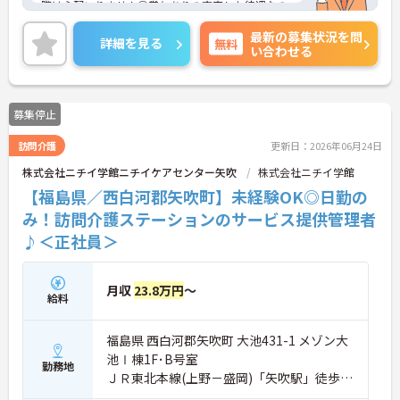
際は心配いりません◎賞与ありの充実した待遇なの
で、とてもやりがいのあるお仕事です♪
最新の募集状況を問
ご興味ある方は面接ポイントをお伝えしますので、
詳細を見る
無料
い合わせる
お気軽にお問い合わせください♪
募集停止
訪問介護
更新日：2026年06月24日
株式会社ニチイ学館ニチイケアセンター矢吹
株式会社ニチイ学館
【福島県／西白河郡矢吹町】未経験OK◎日勤の
み！訪問介護ステーションのサービス提供管理者
♪＜正社員＞
月収
23.8万円
～
給料
福島県 西白河郡矢吹町 大池431-1 メゾン大
池Ⅰ棟1F･B号室
勤務地
ＪＲ東北本線(上野－盛岡)「矢吹駅」徒歩11
分