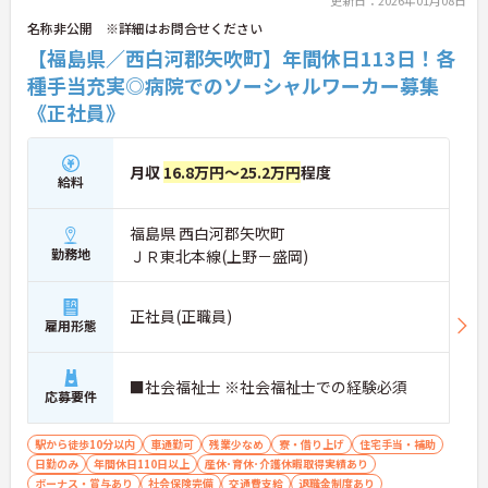
更新日：2026年01月08日
名称非公開 ※詳細はお問合せください
【福島県／西白河郡矢吹町】年間休日113日！各
種手当充実◎病院でのソーシャルワーカー募集
《正社員》
月収
16.8万円～25.2万円
程度
給料
福島県 西白河郡矢吹町
勤務地
ＪＲ東北本線(上野－盛岡)
正社員(正職員)
雇用形態
■社会福祉士 ※社会福祉士での経験必須
応募要件
駅から徒歩10分以内
車通勤可
残業少なめ
寮・借り上げ
住宅手当・補助
日勤のみ
年間休日110日以上
産休･育休･介護休暇取得実績あり
ボーナス・賞与あり
社会保険完備
交通費支給
退職金制度あり