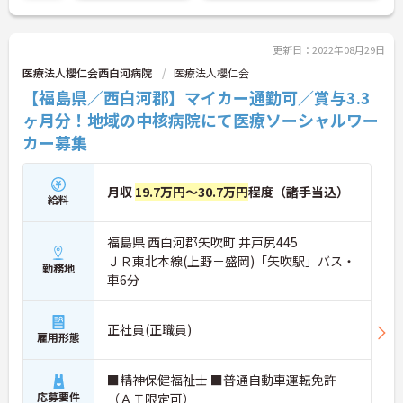
更新日：2022年08月29日
医療法人櫻仁会西白河病院
医療法人櫻仁会
【福島県／西白河郡】マイカー通勤可／賞与3.3
ヶ月分！地域の中核病院にて医療ソーシャルワー
カー募集
月収
19.7万円～30.7万円
程度（諸手当込）
給料
福島県 西白河郡矢吹町 井戸尻445
ＪＲ東北本線(上野－盛岡)「矢吹駅」バス・
勤務地
車6分
正社員(正職員)
雇用形態
■精神保健福祉士 ■普通自動車運転免許
応募要件
（ＡＴ限定可）