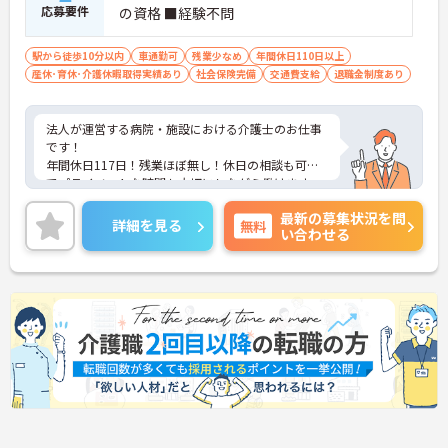
応募要件
の資格 ■経験不問
駅から徒歩10分以内
車通勤可
残業少なめ
年間休日110日以上
産休･育休･介護休暇取得実績あり
社会保険完備
交通費支給
退職金制度あり
法人が運営する病院・施設における介護士のお仕事
です！
年間休日117日！残業ほぼ無し！休日の相談も可能
でプライベートな時間も大切にしながら働けます。
ご興味ある方には、面接のポイントなど、さらに詳
最新の募集状況を問
細をお話致しますのでお気軽にご相談ください。
詳細を見る
無料
い合わせる