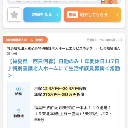
ご興味ある方には、面接対策ポイントなど、さらに
詳細をお話しいたしますのでお気軽にご相談くださ
い。
詳細を見る
無料
紹介してもらう
特別養護老人ホーム（特養）
更新日：2025年06月20日
社会福祉法人篤心会特別養護老人ホームエルピスやぶき
社会福祉法人
篤心会
【福島県／西白河郡】日勤のみ！年間休日117日
♪特別養護老人ホームにて生活相談員募集＜常勤
＞
月収
18.4万円～20.4万円
程度
給料
年収
270万円～293万円
程度
福島県 西白河郡矢吹町 一本木１４０番地１
ＪＲ東北本線(上野－盛岡)「矢吹駅」バス・
勤務地
車6分