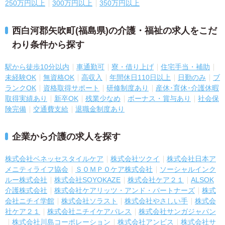
250万円以上
300万円以上
350万円以上
西白河郡矢吹町(福島県)の介護・福祉の求人をこだ
わり条件から探す
駅から徒歩10分以内
車通勤可
寮・借り上げ
住宅手当・補助
未経験OK
無資格OK
高収入
年間休日110日以上
日勤のみ
ブ
ランクOK
資格取得サポート
研修制度あり
産休･育休･介護休暇
取得実績あり
新卒OK
残業少なめ
ボーナス・賞与あり
社会保
険完備
交通費支給
退職金制度あり
企業から介護の求人を探す
株式会社ベネッセスタイルケア
株式会社ツクイ
株式会社日本ア
メニティライフ協会
ＳＯＭＰＯケア株式会社
ソーシャルインク
ルー株式会社
株式会社SOYOKAZE
株式会社ケア２１
ALSOK
介護株式会社
株式会社ケアリッツ・アンド・パートナーズ
株式
会社ニチイ学館
株式会社ソラスト
株式会社やさしい手
株式会
社ケア２１
株式会社ニチイケアパレス
株式会社サンガジャパン
株式会社川島コーポレーション
株式会社アンビス
株式会社サ