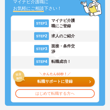
マイナビ介護職に
お気軽にご相談
下さい！
マイナビ介護
1
STEP
職にご登録
2
求人のご紹介
STEP
面接・条件交
3
STEP
渉
4
転職成功！
STEP
転職サポートに登録
はじめて転職する方へ