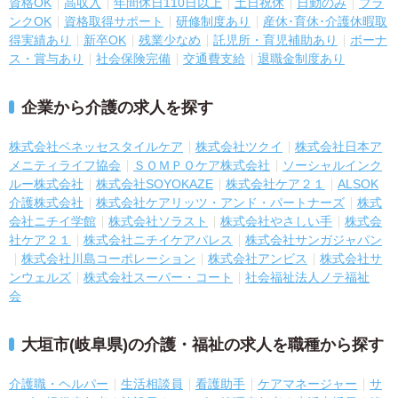
資格OK
高収入
年間休日110日以上
土日祝休
日勤のみ
ブラ
ンクOK
資格取得サポート
研修制度あり
産休･育休･介護休暇取
得実績あり
新卒OK
残業少なめ
託児所・育児補助あり
ボーナ
ス・賞与あり
社会保険完備
交通費支給
退職金制度あり
企業から介護の求人を探す
株式会社ベネッセスタイルケア
株式会社ツクイ
株式会社日本ア
メニティライフ協会
ＳＯＭＰＯケア株式会社
ソーシャルインク
ルー株式会社
株式会社SOYOKAZE
株式会社ケア２１
ALSOK
介護株式会社
株式会社ケアリッツ・アンド・パートナーズ
株式
会社ニチイ学館
株式会社ソラスト
株式会社やさしい手
株式会
社ケア２１
株式会社ニチイケアパレス
株式会社サンガジャパン
株式会社川島コーポレーション
株式会社アンビス
株式会社サ
ンウェルズ
株式会社スーパー・コート
社会福祉法人ノテ福祉
会
大垣市(岐阜県)の介護・福祉の求人を職種から探す
介護職・ヘルパー
生活相談員
看護助手
ケアマネージャー
サ