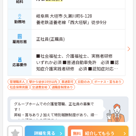
給料
岐阜県 大垣市 久瀬川町6-128
勤務地
養老鉄道養老線「西大垣駅」徒歩9分
正社員(正職員)
雇用形態
■社会福祉士、介護福祉士、実務者研修
いずれか必須 ■普通自動車免許 必須 ■認
応募要件
知症介護実践者研修 必須 ■認知症対応型
サービス事業管理者研修修了 必須 ■経
験 必須
管理職求人
駅から徒歩10分以内
車通勤可
日勤のみ
ボーナス・賞与あり
社会保険完備
交通費支給
退職金制度あり
グループホームでの介護管理職、正社員の募集で
す！
昇給・賞与あり♪加えて特別報酬制度があり、頑張
った分評価される環境です。
リフレッシュ休暇もあり、オンオフの切り替えも可
能。
詳細を見る
無料
紹介してもらう