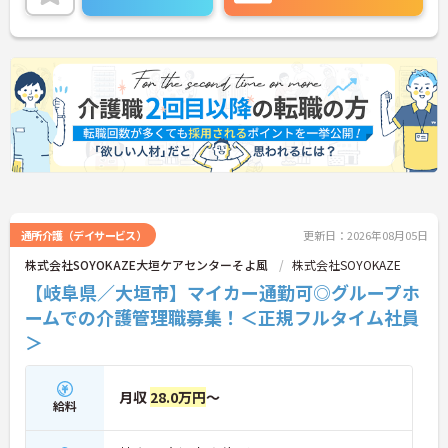
ご興味のある方には、面接対策ポイントなどさらに
詳細をお話いたしますので、お気軽にご相談くださ
い。
通所介護（デイサービス）
更新日：2026年08月05日
株式会社SOYOKAZE大垣ケアセンターそよ風
株式会社SOYOKAZE
【岐阜県／大垣市】マイカー通勤可◎グループホ
ームでの介護管理職募集！＜正規フルタイム社員
＞
月収
28.0万円
～
給料