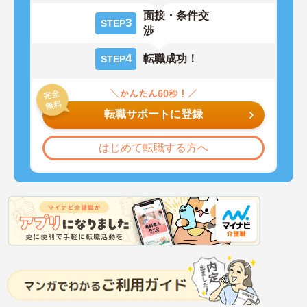
面接・条件交
3
STEP
渉
4
転職成功！
STEP
転職サポートに登録
はじめて転職する方へ