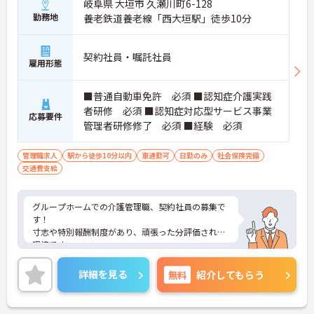
岐阜県 大垣市 久瀬川町6-128
勤務地
養老鉄道養老線「西大垣駅」徒歩10分
契約社員・嘱託社員
雇用形態
■普通自動車免許 必須 ■認知症介護実践
者研修 必須 ■認知症対応型サービス事業
応募要件
管理者研修修了 必須 ■経験 必須
管理職求人
駅から徒歩10分以内
車通勤可
日勤のみ
社会保険完備
交通費支給
グループホームでの介護管理職、契約社員の募集で
す！
寸志や特別報酬制度があり、頑張った分評価される
環境です。
リフレッシュ休暇もあり、オンオフの切り替えも可
能。
詳細を見る
無料
紹介してもらう
ご興味のある方には、面接対策ポイントなどさらに
詳細をお話いたしますので、お気軽にご相談くださ
い。