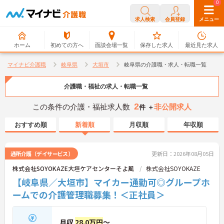
0
0
求人検索
会員登録
メニュー
ホーム
初めての方へ
面談会場一覧
保存した求人
最近見た求人
マイナビ介護職
岐阜県
大垣市
岐阜県の介護職・求人・転職一覧
介護職・福祉の求人・転職一覧
2
この条件の介護・福祉求人数
非公開求人
件 ＋
おすすめ順
新着順
月収順
年収順
通所介護（デイサービス）
更新日：2026年08月05日
株式会社SOYOKAZE大垣ケアセンターそよ風
株式会社SOYOKAZE
【岐阜県／大垣市】マイカー通勤可◎グループホ
ームでの介護管理職募集！＜正社員＞
月収
28.0万円
～