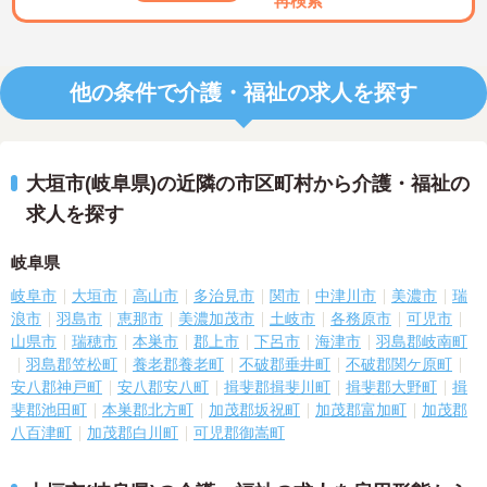
再検索
他の条件で介護・福祉の求人を探す
大垣市(岐阜県)の近隣の市区町村から介護・福祉の
求人を探す
岐阜県
岐阜市
大垣市
高山市
多治見市
関市
中津川市
美濃市
瑞
浪市
羽島市
恵那市
美濃加茂市
土岐市
各務原市
可児市
山県市
瑞穂市
本巣市
郡上市
下呂市
海津市
羽島郡岐南町
羽島郡笠松町
養老郡養老町
不破郡垂井町
不破郡関ケ原町
安八郡神戸町
安八郡安八町
揖斐郡揖斐川町
揖斐郡大野町
揖
斐郡池田町
本巣郡北方町
加茂郡坂祝町
加茂郡富加町
加茂郡
八百津町
加茂郡白川町
可児郡御嵩町