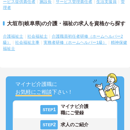
ービス提供責任者
施設長
サービス管理責任者
生活支援員
管
理者
大垣市(岐阜県)の介護・福祉の求人を資格から探す
介護福祉士
社会福祉士
介護職員初任者研修（ホームヘルパー2
級）
社会福祉主事
実務者研修（ホームヘルパー1級）
精神保健
福祉士
マイナビ介護職に
お気軽にご相談
下さい！
マイナビ介護
1
STEP
職にご登録
2
求人のご紹介
STEP