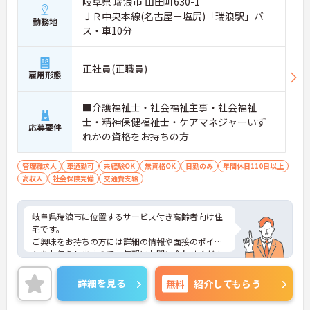
岐阜県 瑞浪市 山田町630-1
ＪＲ中央本線(名古屋－塩尻)「瑞浪駅」バ
勤務地
ス・車10分
正社員(正職員)
雇用形態
■介護福祉士・社会福祉主事・社会福祉
士・精神保健福祉士・ケアマネジャーいず
応募要件
れかの資格をお持ちの方
管理職求人
車通勤可
未経験OK
無資格OK
日勤のみ
年間休日110日以上
高収入
社会保険完備
交通費支給
岐阜県瑞浪市に位置するサービス付き高齢者向け住
宅です。
ご興味をお持ちの方には詳細の情報や面接のポイン
トをお伝えしますのでお気軽にお問い合わせくださ
いませ。
詳細を見る
無料
紹介してもらう