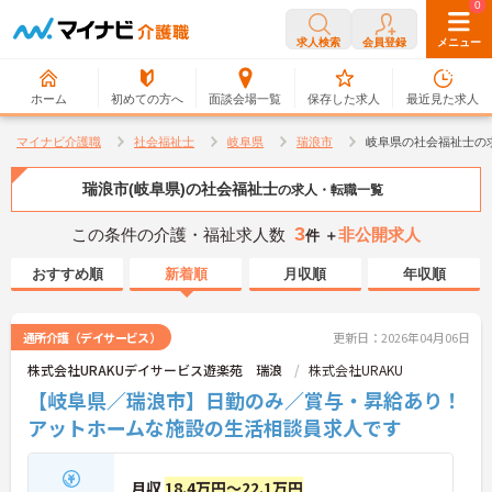
0
0
求人検索
会員登録
メニュー
ホーム
初めての方へ
面談会場一覧
保存した求人
最近見た求人
マイナビ介護職
社会福祉士
岐阜県
瑞浪市
岐阜県の社会福祉士の
瑞浪市(岐阜県)の社会福祉士
の求人・転職一覧
3
この条件の介護・福祉求人数
非公開求人
件 ＋
おすすめ順
新着順
月収順
年収順
通所介護（デイサービス）
更新日：2026年04月06日
株式会社URAKUデイサービス遊楽苑 瑞浪
株式会社URAKU
【岐阜県／瑞浪市】日勤のみ／賞与・昇給あり！
アットホームな施設の生活相談員求人です
月収
18.4万円～22.1万円