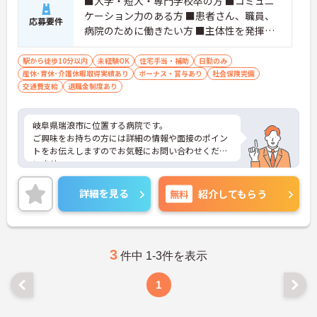
■大学・短大・専門学校卒の方 ■コミュニ
ケーション力のある方 ■患者さん、職員、
応募要件
病院のために働きたい方 ■主体性を発揮
し、業務遂行できる方 ■問題点を把握し、
企画、改善に取り組める方 ■粘り強さ、傾
駅から徒歩10分以内
未経験OK
住宅手当・補助
日勤のみ
産休･育休･介護休暇取得実績あり
聴力、協調性、提案力、行動力、向上心の
ボーナス・賞与あり
社会保険完備
交通費支給
退職金制度あり
ある方 ★求める人物像★ ■コミュニケーシ
ョン力のある方 ■患者さん、職員、病院の
ために働きたい方 ■主体性を発揮し、業務
岐阜県瑞浪市に位置する病院です。
遂行できる方 ■問題点を把握し、企画、改
ご興味をお持ちの方には詳細の情報や面接のポイン
善に取り組める方 ■粘り強さ、傾聴力、協
トをお伝えしますのでお気軽にお問い合わせくださ
いませ。
調性、提案力、行動力、向上心のある方 ★
経験★ ■医療業界での経験者 ■人事、給
詳細を見る
無料
与、経理等の業務経験者 ■未経験者でも可
紹介してもらう
3
件中 1-3件を表示
1