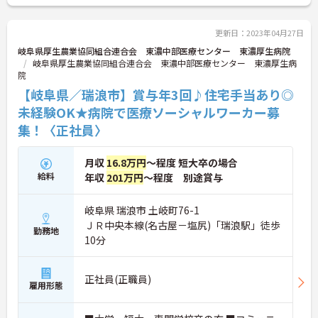
更新日：2023年04月27日
岐阜県厚生農業協同組合連合会 東濃中部医療センター 東濃厚生病院
岐阜県厚生農業協同組合連合会 東濃中部医療センター 東濃厚生病
院
【岐阜県／瑞浪市】賞与年3回♪住宅手当あり◎
未経験OK★病院で医療ソーシャルワーカー募
集！〈正社員〉
月収
16.8万円
～程度 短大卒の場合
給料
年収
201万円
～程度 別途賞与
岐阜県 瑞浪市 土岐町76-1
ＪＲ中央本線(名古屋－塩尻)「瑞浪駅」徒歩
勤務地
10分
正社員(正職員)
雇用形態