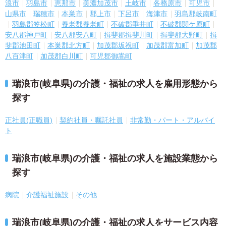
浪市
羽島市
恵那市
美濃加茂市
土岐市
各務原市
可児市
山県市
瑞穂市
本巣市
郡上市
下呂市
海津市
羽島郡岐南町
羽島郡笠松町
養老郡養老町
不破郡垂井町
不破郡関ケ原町
安八郡神戸町
安八郡安八町
揖斐郡揖斐川町
揖斐郡大野町
揖
斐郡池田町
本巣郡北方町
加茂郡坂祝町
加茂郡富加町
加茂郡
八百津町
加茂郡白川町
可児郡御嵩町
瑞浪市(岐阜県)の介護・福祉の求人を雇用形態から
探す
正社員(正職員)
契約社員・嘱託社員
非常勤・パート・アルバイ
ト
瑞浪市(岐阜県)の介護・福祉の求人を施設業態から
探す
病院
介護福祉施設
その他
瑞浪市(岐阜県)の介護・福祉の求人をサービス内容