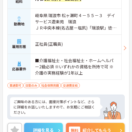
給料
岐阜県 瑞浪市 松ヶ瀬町４－５５－３ デイ
サービス遊楽苑 瑞浪
勤務地
ＪＲ中央本線(名古屋－塩尻)「瑞浪駅」徒歩
19分
正社員(正職員)
雇用形態
■介護福祉士・社会福祉士・ホームヘルパ
ー2級必須 ※いずれかの資格を所持で可 ※
応募要件
介護の実務経験が1年以上
車通勤可
日勤のみ
社会保険完備
交通費支給
ご興味のある方には、面接対策ポイントなど、さら
に詳細をお話しいたしますので、お気軽にご相談く
ださい。
詳細を見る
無料
紹介してもらう