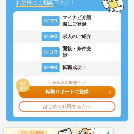
お気軽にご相談
下さい！
マイナビ介護
1
STEP
職にご登録
2
求人のご紹介
STEP
面接・条件交
3
STEP
渉
4
転職成功！
STEP
転職サポートに登録
はじめて転職する方へ