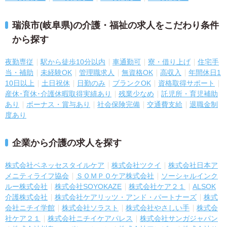
瑞浪市(岐阜県)の介護・福祉の求人をこだわり条件
から探す
夜勤専従
駅から徒歩10分以内
車通勤可
寮・借り上げ
住宅手
当・補助
未経験OK
管理職求人
無資格OK
高収入
年間休日1
10日以上
土日祝休
日勤のみ
ブランクOK
資格取得サポート
産休･育休･介護休暇取得実績あり
残業少なめ
託児所・育児補助
あり
ボーナス・賞与あり
社会保険完備
交通費支給
退職金制
度あり
企業から介護の求人を探す
株式会社ベネッセスタイルケア
株式会社ツクイ
株式会社日本ア
メニティライフ協会
ＳＯＭＰＯケア株式会社
ソーシャルインク
ルー株式会社
株式会社SOYOKAZE
株式会社ケア２１
ALSOK
介護株式会社
株式会社ケアリッツ・アンド・パートナーズ
株式
会社ニチイ学館
株式会社ソラスト
株式会社やさしい手
株式会
社ケア２１
株式会社ニチイケアパレス
株式会社サンガジャパン