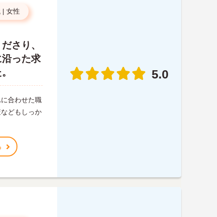
代
|
女性
くださり、
に沿った求
た。
5.0
れに合わせた職
策などもしっか
る