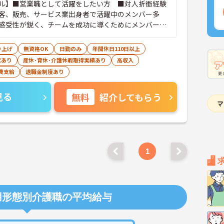
ル】■営業職として活躍をしたい方 ■対人折衝経験
客、販売、サービス業出身者で活躍中のメンバー多
感受性が鋭く、チームを成功に導くためにメンバーに
かけられる方 【求められる人物像】■指示待ちではな
え抜き、それを行動に移せる方■物事を柔軟に受け入
り上げ
無資格OK
日勤のみ
年間休日110日以上
目的意識が高い方
度あり
産休･育休･介護休暇取得実績あり
高収入
費支給
退職金制度あり
見る
無料
紹介してもらう
1
用形態別介護職の平均給与