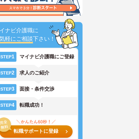
イナビ介護職に
気軽にご相談
下さい！
1
マイナビ介護職にご登録
STEP
2
求人のご紹介
STEP
3
面接・条件交渉
STEP
4
転職成功！
STEP
転職サポートに登録