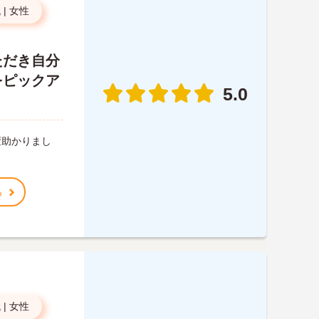
代
|
女性
ただき自分
をピックア
5.0
。
変助かりまし
る
代
|
女性