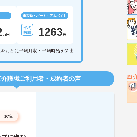
非常勤・パート・アルバイト
2
1263
万円
円
報をもとに平均月収・平均時給を算出
ビ介護職
ご利用者・成約者の声
代
|
女性