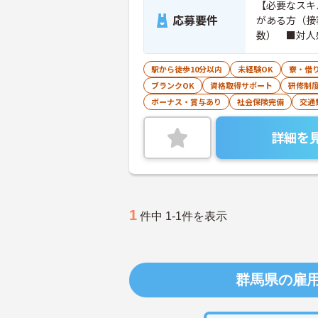
【必要なスキ
応募要件
がある方（接
数） ■対人
情熱的に働き
く、自分で考
駅から徒歩10分以内
未経験OK
寮・借
れられる方■
ブランクOK
資格取得サポート
研修制
ボーナス・賞与あり
社会保険完備
交通
詳細を
1
件中 1-1件を表示
群馬県の雇