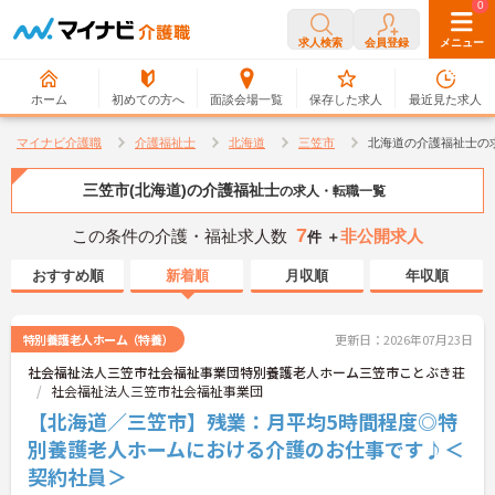
0
0
求人検索
会員登録
メニュー
ホーム
初めての方へ
面談会場一覧
保存した求人
最近見た求人
マイナビ介護職
介護福祉士
北海道
三笠市
北海道の介護福祉士の
三笠市(北海道)の介護福祉士
の求人・転職一覧
7
この条件の介護・福祉求人数
非公開求人
件 ＋
おすすめ順
新着順
月収順
年収順
特別養護老人ホーム（特養）
更新日：2026年07月23日
社会福祉法人三笠市社会福祉事業団特別養護老人ホーム三笠市ことぶき荘
社会福祉法人三笠市社会福祉事業団
【北海道／三笠市】残業：月平均5時間程度◎特
別養護老人ホームにおける介護のお仕事です♪＜
契約社員＞