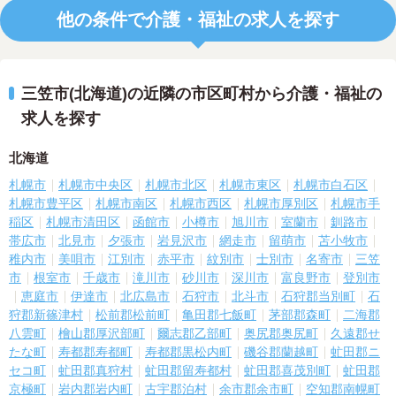
他の条件で介護・福祉の求人を探す
三笠市(北海道)の近隣の市区町村から介護・福祉の
求人を探す
北海道
札幌市
札幌市中央区
札幌市北区
札幌市東区
札幌市白石区
札幌市豊平区
札幌市南区
札幌市西区
札幌市厚別区
札幌市手
稲区
札幌市清田区
函館市
小樽市
旭川市
室蘭市
釧路市
帯広市
北見市
夕張市
岩見沢市
網走市
留萌市
苫小牧市
稚内市
美唄市
江別市
赤平市
紋別市
士別市
名寄市
三笠
市
根室市
千歳市
滝川市
砂川市
深川市
富良野市
登別市
恵庭市
伊達市
北広島市
石狩市
北斗市
石狩郡当別町
石
狩郡新篠津村
松前郡松前町
亀田郡七飯町
茅部郡森町
二海郡
八雲町
檜山郡厚沢部町
爾志郡乙部町
奥尻郡奥尻町
久遠郡せ
たな町
寿都郡寿都町
寿都郡黒松内町
磯谷郡蘭越町
虻田郡ニ
セコ町
虻田郡真狩村
虻田郡留寿都村
虻田郡喜茂別町
虻田郡
京極町
岩内郡岩内町
古宇郡泊村
余市郡余市町
空知郡南幌町