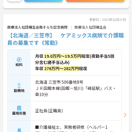
更新日：2025年02月27日
医療法人社団幾生会南そらち記念病院
医療法人社団幾生会
【北海道／三笠市】 ケアミックス病院で介護職
員の募集です《常勤》
月収
19.0万円～19.5万円
程度(夜勤手当5回
分含む諸手当込み)
給料
年収
276万円～282万円
程度
北海道 三笠市 506番地8号
ＪＲ函館本線(函館－旭川)「峰延駅」バス・
勤務地
車10分
正社員(正職員)
雇用形態
■介護福祉士、実務者研修（ヘルパー1