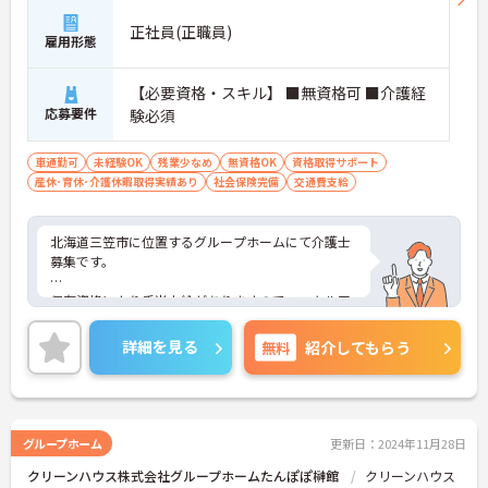
正社員(正職員)
雇用形態
【必要資格・スキル】 ■無資格可 ■介護経
応募要件
験必須
車通勤可
未経験OK
残業少なめ
無資格OK
資格取得サポート
産休･育休･介護休暇取得実績あり
社会保険完備
交通費支給
北海道三笠市に位置するグループホームにて介護士
募集です。
保有資格により手当支給がありますので、スキルア
ップのためのモチベーションに繋がります。
詳細を見る
無料
紹介してもらう
ご興味のある方には、面接対策ポイントなど、さら
に詳細をお話いたしますので、お気軽にご相談くだ
さい。
グループホーム
更新日：2024年11月28日
クリーンハウス株式会社グループホームたんぽぽ榊館
クリーンハウス