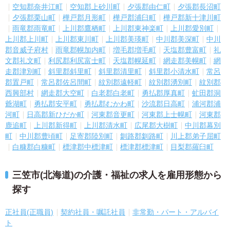
空知郡奈井江町
空知郡上砂川町
夕張郡由仁町
夕張郡長沼町
夕張郡栗山町
樺戸郡月形町
樺戸郡浦臼町
樺戸郡新十津川町
雨竜郡雨竜町
上川郡鷹栖町
上川郡東神楽町
上川郡愛別町
上川郡上川町
上川郡東川町
上川郡美瑛町
中川郡美深町
中川
郡音威子府村
雨竜郡幌加内町
増毛郡増毛町
天塩郡豊富町
礼
文郡礼文町
利尻郡利尻富士町
天塩郡幌延町
網走郡美幌町
網
走郡津別町
斜里郡斜里町
斜里郡清里町
斜里郡小清水町
常呂
郡置戸町
常呂郡佐呂間町
紋別郡遠軽町
紋別郡湧別町
紋別郡
西興部村
網走郡大空町
白老郡白老町
勇払郡厚真町
虻田郡洞
爺湖町
勇払郡安平町
勇払郡むかわ町
沙流郡日高町
浦河郡浦
河町
日高郡新ひだか町
河東郡音更町
河東郡上士幌町
河東郡
鹿追町
上川郡新得町
上川郡清水町
広尾郡大樹町
中川郡幕別
町
中川郡豊頃町
足寄郡陸別町
釧路郡釧路町
川上郡弟子屈町
白糠郡白糠町
標津郡中標津町
標津郡標津町
目梨郡羅臼町
三笠市(北海道)の介護・福祉の求人を雇用形態から
探す
正社員(正職員)
契約社員・嘱託社員
非常勤・パート・アルバイ
ト