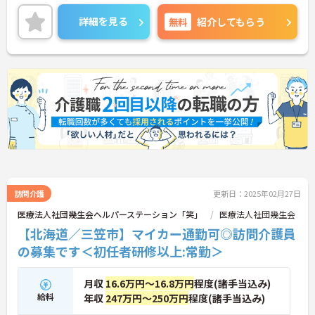
残業は月平均5時間程度と少なめです。ワークライフ
詳細を見る
無料
紹介してもらう
バランスを保ちながらご勤務いただけます。また、
育児休業・介護休業・看護休暇の取得実績があり、
ライフステージが変化しても安心してお勤めいただ
ける環境です。
ご興味のある方には、面接対策ポイントなど、さら
に詳細をご案内しますのでお気軽にご相談くださ
い！
訪問介護
更新日：2025年02月27日
医療法人社団幾生会ヘルパーステーション「笑」
医療法人社団幾生会
【北海道／三笠市】マイカー通勤可◎訪問介護員
の募集です＜初任者研修以上:常勤＞
月収
16.6万円～16.8万円
程度(諸手当込み)
給料
年収
247万円～250万円
程度(諸手当込み)