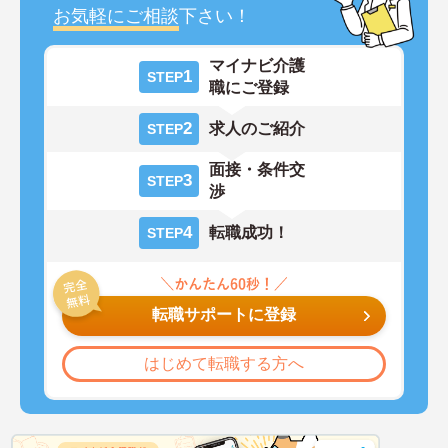
お気軽にご相談
下さい！
マイナビ介護
1
STEP
職にご登録
2
求人のご紹介
STEP
面接・条件交
3
STEP
渉
4
転職成功！
STEP
転職サポートに登録
はじめて転職する方へ