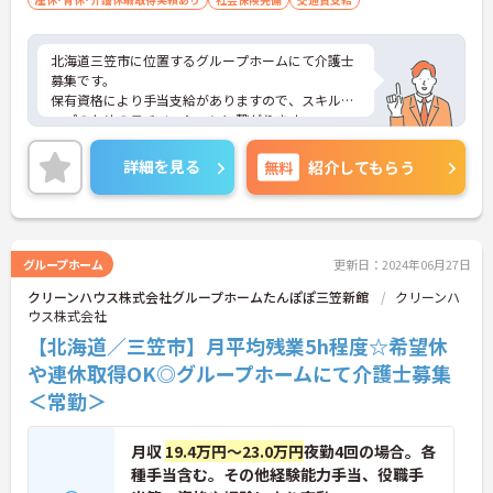
北海道三笠市に位置するグループホームにて介護士
募集です。
保有資格により手当支給がありますので、スキルア
ップのためのモチベーションに繋がります。
ご興味のある方には、面接対策ポイントなど、さら
に詳細をお話いたしますので、お気軽にご相談くだ
詳細を見る
無料
紹介してもらう
さい。
グループホーム
更新日：2024年06月27日
クリーンハウス株式会社グループホームたんぽぽ三笠新館
クリーンハ
ウス株式会社
【北海道／三笠市】月平均残業5h程度☆希望休
や連休取得OK◎グループホームにて介護士募集
＜常勤＞
月収
19.4万円～23.0万円
夜勤4回の場合。各
種手当含む。その他経験能力手当、役職手