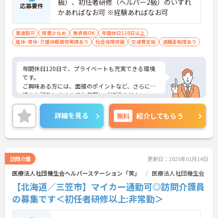
級）、初任者研修（ヘルパー2級）のいずれ
応募要件
かあればなお可 ※経験あればなお可
車通勤可
残業少なめ
無資格OK
年間休日110日以上
産休･育休･介護休暇取得実績あり
社会保険完備
交通費支給
退職金制度あり
年間休日120日で、プライベートも充実できる環境
です。
ご興味ある方には、面接のポイントなど、さらに詳
細をお話致しますのでお気軽にご相談ください。
詳細を見る
無料
紹介してもらう
訪問介護
更新日：2025年01月14日
医療法人社団幾生会ヘルパーステーション「笑」
医療法人社団幾生会
【北海道／三笠市】マイカー通勤可◎訪問介護員
の募集です＜初任者研修以上:非常勤＞