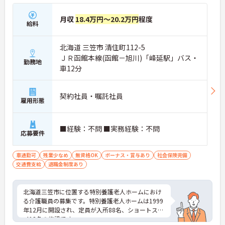
月収
18.4万円～20.2万円
程度
給料
北海道 三笠市 清住町112-5
ＪＲ函館本線(函館－旭川)「峰延駅」バス・
勤務地
車12分
契約社員・嘱託社員
雇用形態
■経験：不問 ■実務経験：不問
応募要件
車通勤可
残業少なめ
無資格OK
ボーナス・賞与あり
社会保険完備
交通費支給
退職金制度あり
北海道三笠市に位置する特別養護老人ホームにおけ
る介護職員の募集です。特別養護老人ホームは1999
年12月に開設され、定員が入所88名、ショートステ
イ12名の施設です。