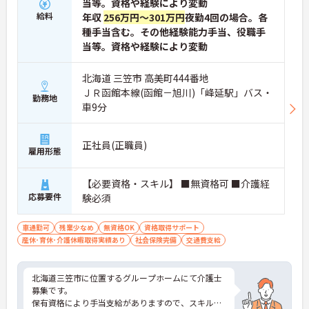
当等。資格や経験により変動
給料
年収
256万円～301万円
夜勤4回の場合。各
種手当含む。その他経験能力手当、役職手
当等。資格や経験により変動
北海道 三笠市 高美町444番地
ＪＲ函館本線(函館－旭川)「峰延駅」バス・
勤務地
車9分
正社員(正職員)
雇用形態
【必要資格・スキル】 ■無資格可 ■介護経
応募要件
験必須
車通勤可
残業少なめ
無資格OK
資格取得サポート
産休･育休･介護休暇取得実績あり
社会保険完備
交通費支給
北海道三笠市に位置するグループホームにて介護士
募集です。
保有資格により手当支給がありますので、スキルア