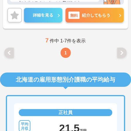
ップのためのモチベーションに繋がります。
ご興味のある方には、面接対策ポイントなど、さら
に詳細をお話いたしますので、お気軽にご相談くだ
詳細を見る
無料
紹介してもらう
さい。
7
件中 1-7件を表示
1
北海道の雇用形態別介護職の平均給与
正社員
21.5
万円