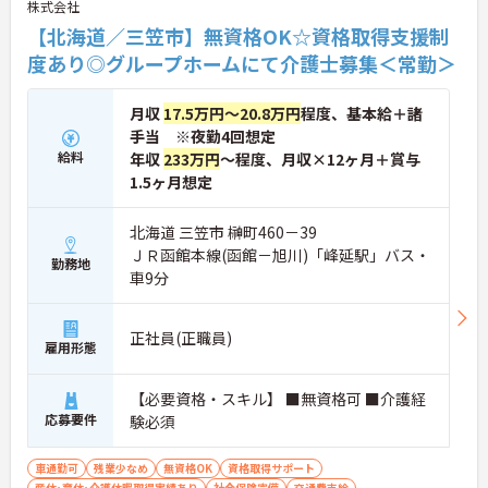
株式会社
【北海道／三笠市】無資格OK☆資格取得支援制
度あり◎グループホームにて介護士募集＜常勤＞
月収
17.5万円～20.8万円
程度、基本給＋諸
手当 ※夜勤4回想定
給料
年収
233万円
～程度、月収×12ヶ月＋賞与
1.5ヶ月想定
北海道 三笠市 榊町460－39
ＪＲ函館本線(函館－旭川)「峰延駅」バス・
勤務地
車9分
正社員(正職員)
雇用形態
【必要資格・スキル】 ■無資格可 ■介護経
応募要件
験必須
車通勤可
残業少なめ
無資格OK
資格取得サポート
産休･育休･介護休暇取得実績あり
社会保険完備
交通費支給