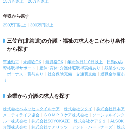
15万円以上
20万円以上
年収から探す
250万円以上
300万円以上
三笠市(北海道)の介護・福祉の求人をこだわり条件
から探す
車通勤可
未経験OK
無資格OK
年間休日110日以上
日勤のみ
資格取得サポート
産休･育休･介護休暇取得実績あり
残業少なめ
ボーナス・賞与あり
社会保険完備
交通費支給
退職金制度あ
り
企業から介護の求人を探す
株式会社ベネッセスタイルケア
株式会社ツクイ
株式会社日本ア
メニティライフ協会
ＳＯＭＰＯケア株式会社
ソーシャルインク
ルー株式会社
株式会社SOYOKAZE
株式会社ケア２１
ALSOK
介護株式会社
株式会社ケアリッツ・アンド・パートナーズ
株式