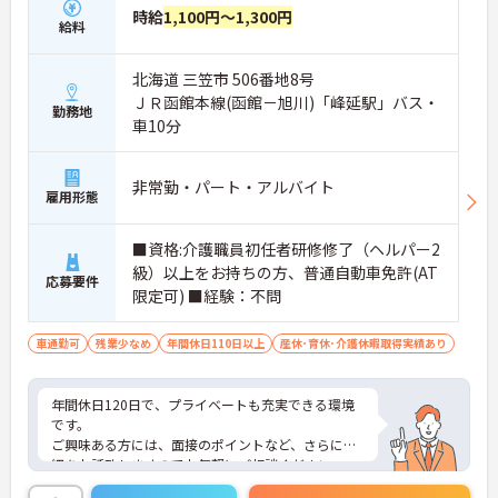
時給
1,100円～1,300円
給料
北海道 三笠市 506番地8号
ＪＲ函館本線(函館－旭川)「峰延駅」バス・
勤務地
車10分
非常勤・パート・アルバイト
雇用形態
■資格:介護職員初任者研修修了（ヘルパー2
級）以上をお持ちの方、普通自動車免許(AT
応募要件
限定可) ■経験：不問
車通勤可
残業少なめ
年間休日110日以上
産休･育休･介護休暇取得実績あり
年間休日120日で、プライベートも充実できる環境
です。
ご興味ある方には、面接のポイントなど、さらに詳
細をお話致しますのでお気軽にご相談ください。