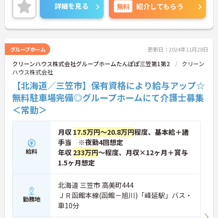
詳細を見る
無料
紹介してもらう
グループホーム
更新日：2024年11月28日
クリーンハウス株式会社グループホームたんぽぽ三笠第1第2
クリーン
ハウス株式会社
【北海道／三笠市】保有資格により給与アップ☆
無料駐車場完備◎グループホームにて介護士募集
＜常勤＞
月収
17.5万円～20.8万円
程度、基本給＋諸
手当 ※夜勤4回想定
給料
年収
233万円
～程度、月収×12ヶ月＋賞与
1.5ヶ月想定
北海道 三笠市 高美町444
ＪＲ函館本線(函館－旭川)「峰延駅」バス・
勤務地
車10分