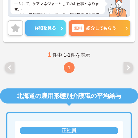
ームにて、ケアマネジャーとしてのお仕事となりま
す。
マイカー通勤可能となっており、無料駐車場を完備
しているので、通勤の際は心配いりません◎日勤の
みのお仕事なので、仕事と私生活との調和が取りや
詳細を見る
無料
紹介してもらう
すい環境となっております！
ご興味ある方は面接ポイントをお伝えしますので、
お気軽にお問い合わせください♪
1
件中 1-1件を表示
1
北海道の雇用形態別介護職の平均給与
正社員