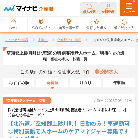
0
0
求人検索
会員登録
メニュー
ホーム
初めての方へ
面談会場一覧
保存した求人
最近見た求人
マイナビ介護職
北海道
空知郡上砂川町
北海道の特別養護老人ホーム（
空知郡上砂川町(北海道)の特別養護老人ホーム（特養）
の介護
職・福祉の求人・転職一覧
1
この条件の介護・福祉求人数
非公開求人
件 ＋
おすすめ順
新着順
月収順
年収順
特別養護老人ホーム（特養）
更新日：2025年05月16日
株式会社萌福祉サービス上砂川町特別養護老人ホーム はるにれ荘
株
式会社萌福祉サービス
【北海道／空知郡上砂川町】日勤のみ！車通勤可
◎特別養護老人ホームのケアマネジャー募集です