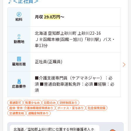
♪＜正社員＞
月収
29.0万円
～
給料
北海道 空知郡上砂川町 上砂川22-16
ＪＲ函館本線(函館－旭川)「砂川駅」バス・
勤務地
車13分
正社員(正職員)
雇用形態
■介護支援専門員（ケアマネジャー）：必
須 ■普通自動車運転免許：必須 ■経験：必
応募要件
須
車通勤可
残業少なめ
日勤のみ
研修制度あり
産休･育休･介護休暇取得実績あり
ボーナス・賞与あり
社会保険完備
交通費支給
退職金制度あり
北海道／空知郡上砂川町に位置する特別養護老人ホ