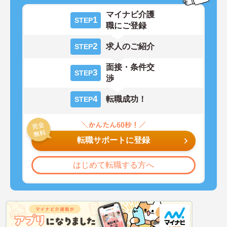
マイナビ介護
1
STEP
職にご登録
2
求人のご紹介
STEP
面接・条件交
3
STEP
渉
4
転職成功！
STEP
転職サポートに登録
はじめて転職する方へ