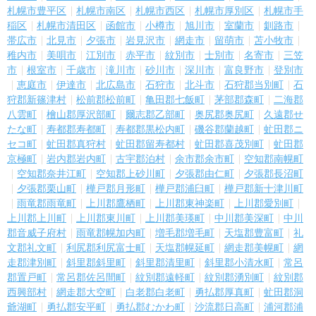
札幌市豊平区
札幌市南区
札幌市西区
札幌市厚別区
札幌市手
稲区
札幌市清田区
函館市
小樽市
旭川市
室蘭市
釧路市
帯広市
北見市
夕張市
岩見沢市
網走市
留萌市
苫小牧市
稚内市
美唄市
江別市
赤平市
紋別市
士別市
名寄市
三笠
市
根室市
千歳市
滝川市
砂川市
深川市
富良野市
登別市
恵庭市
伊達市
北広島市
石狩市
北斗市
石狩郡当別町
石
狩郡新篠津村
松前郡松前町
亀田郡七飯町
茅部郡森町
二海郡
八雲町
檜山郡厚沢部町
爾志郡乙部町
奥尻郡奥尻町
久遠郡せ
たな町
寿都郡寿都町
寿都郡黒松内町
磯谷郡蘭越町
虻田郡ニ
セコ町
虻田郡真狩村
虻田郡留寿都村
虻田郡喜茂別町
虻田郡
京極町
岩内郡岩内町
古宇郡泊村
余市郡余市町
空知郡南幌町
空知郡奈井江町
空知郡上砂川町
夕張郡由仁町
夕張郡長沼町
夕張郡栗山町
樺戸郡月形町
樺戸郡浦臼町
樺戸郡新十津川町
雨竜郡雨竜町
上川郡鷹栖町
上川郡東神楽町
上川郡愛別町
上川郡上川町
上川郡東川町
上川郡美瑛町
中川郡美深町
中川
郡音威子府村
雨竜郡幌加内町
増毛郡増毛町
天塩郡豊富町
礼
文郡礼文町
利尻郡利尻富士町
天塩郡幌延町
網走郡美幌町
網
走郡津別町
斜里郡斜里町
斜里郡清里町
斜里郡小清水町
常呂
郡置戸町
常呂郡佐呂間町
紋別郡遠軽町
紋別郡湧別町
紋別郡
西興部村
網走郡大空町
白老郡白老町
勇払郡厚真町
虻田郡洞
爺湖町
勇払郡安平町
勇払郡むかわ町
沙流郡日高町
浦河郡浦