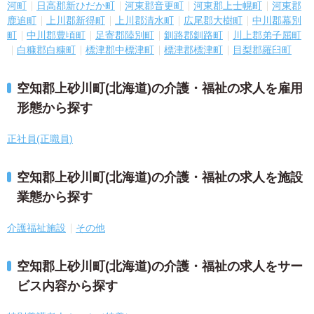
河町
日高郡新ひだか町
河東郡音更町
河東郡上士幌町
河東郡
鹿追町
上川郡新得町
上川郡清水町
広尾郡大樹町
中川郡幕別
町
中川郡豊頃町
足寄郡陸別町
釧路郡釧路町
川上郡弟子屈町
白糠郡白糠町
標津郡中標津町
標津郡標津町
目梨郡羅臼町
空知郡上砂川町(北海道)の介護・福祉の求人を雇用
形態から探す
正社員(正職員)
空知郡上砂川町(北海道)の介護・福祉の求人を施設
業態から探す
介護福祉施設
その他
空知郡上砂川町(北海道)の介護・福祉の求人をサー
ビス内容から探す