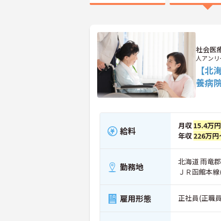
社会医
人アンリ
【北
養病
月収
15.4万
給料
年収
226万円
北海道 雨竜郡
勤務地
ＪＲ函館本線
雇用形態
正社員(正職員