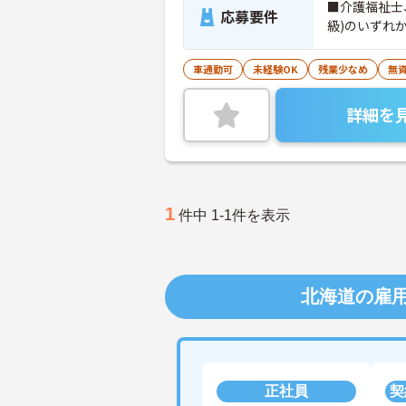
■介護福祉士
応募要件
級)のいずれ
車通勤可
未経験OK
残業少なめ
無資
詳細を
1
件中 1-1件を表示
北海道の雇
正社員
契