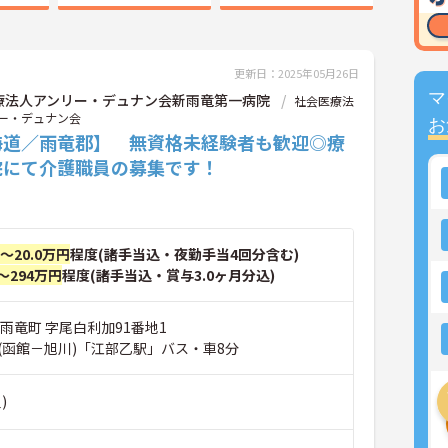
更新日：2025年05月26日
マ
療法人アンリー・デュナン会新雨竜第一病院
社会医療法
ー・デュナン会
お
海道／雨竜郡】 無資格未経験者も歓迎◎療
院にて介護職員の募集です！
円～20.0万円
程度(諸手当込・夜勤手当4回分含む)
～294万円
程度(諸手当込・賞与3.0ヶ月分込)
雨竜町 字尾白利加91番地1
(函館－旭川)「江部乙駅」バス・車8分
)