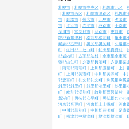
札幌市
札幌市中央区
札幌市北区
札幌市西区
札幌市厚別区
札幌市
市
釧路市
帯広市
北見市
夕張市
市
江別市
赤平市
紋別市
士別市
深川市
富良野市
登別市
恵庭市
狩郡新篠津村
松前郡松前町
亀田郡
爾志郡乙部町
奥尻郡奥尻町
久遠郡
町
虻田郡ニセコ町
虻田郡真狩村
郡岩内町
古宇郡泊村
余市郡余市町
張郡由仁町
夕張郡長沼町
夕張郡栗
雨竜郡雨竜町
上川郡鷹栖町
上川
町
上川郡美瑛町
中川郡美深町
中
郡豊富町
礼文郡礼文町
利尻郡利尻
斜里郡斜里町
斜里郡清里町
斜里郡
町
紋別郡湧別町
紋別郡西興部村
爺湖町
勇払郡安平町
勇払郡むかわ
河東郡音更町
河東郡上士幌町
河東
中川郡幕別町
中川郡豊頃町
足寄
町
標津郡中標津町
標津郡標津町