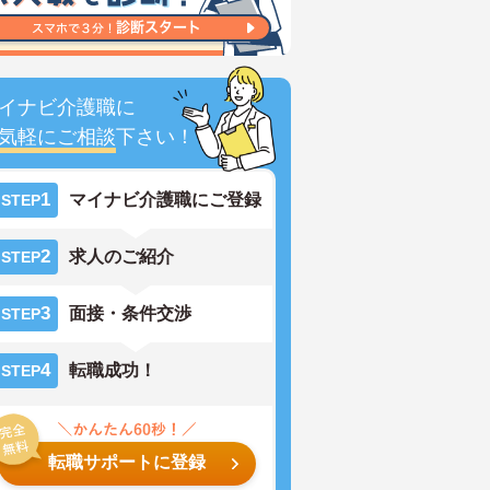
イナビ介護職に
気軽にご相談
下さい！
1
マイナビ介護職にご登録
STEP
2
求人のご紹介
STEP
3
面接・条件交渉
STEP
4
転職成功！
STEP
転職サポートに登録