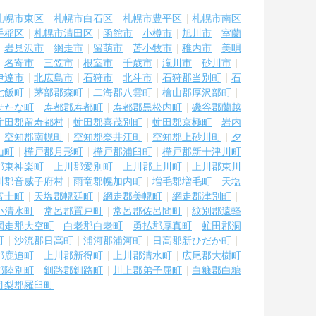
札幌市東区
札幌市白石区
札幌市豊平区
札幌市南区
手稲区
札幌市清田区
函館市
小樽市
旭川市
室蘭
岩見沢市
網走市
留萌市
苫小牧市
稚内市
美唄
名寄市
三笠市
根室市
千歳市
滝川市
砂川市
伊達市
北広島市
石狩市
北斗市
石狩郡当別町
石
七飯町
茅部郡森町
二海郡八雲町
檜山郡厚沢部町
せたな町
寿都郡寿都町
寿都郡黒松内町
磯谷郡蘭越
虻田郡留寿都村
虻田郡喜茂別町
虻田郡京極町
岩内
空知郡南幌町
空知郡奈井江町
空知郡上砂川町
夕
山町
樺戸郡月形町
樺戸郡浦臼町
樺戸郡新十津川町
郡東神楽町
上川郡愛別町
上川郡上川町
上川郡東川
川郡音威子府村
雨竜郡幌加内町
増毛郡増毛町
天塩
富士町
天塩郡幌延町
網走郡美幌町
網走郡津別町
小清水町
常呂郡置戸町
常呂郡佐呂間町
紋別郡遠軽
網走郡大空町
白老郡白老町
勇払郡厚真町
虻田郡洞
町
沙流郡日高町
浦河郡浦河町
日高郡新ひだか町
郡鹿追町
上川郡新得町
上川郡清水町
広尾郡大樹町
郡陸別町
釧路郡釧路町
川上郡弟子屈町
白糠郡白糠
目梨郡羅臼町