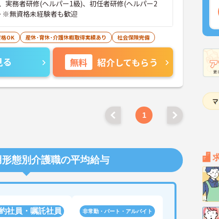
、実務者研修(ヘルパー1級)、初任者研修(ヘルパー2
か ※無資格未経験者も歓迎
格OK
産休･育休･介護休暇取得実績あり
社会保険完備
見る
無料
紹介してもらう
1
用形態別介護職の平均給与
約社員・嘱託社員
非常勤・パート・アルバイト