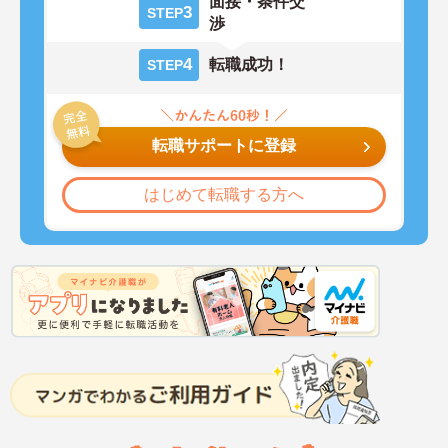
面接・条件交
3
STEP
渉
4
転職成功！
STEP
転職サポートに登録
はじめて転職する方へ