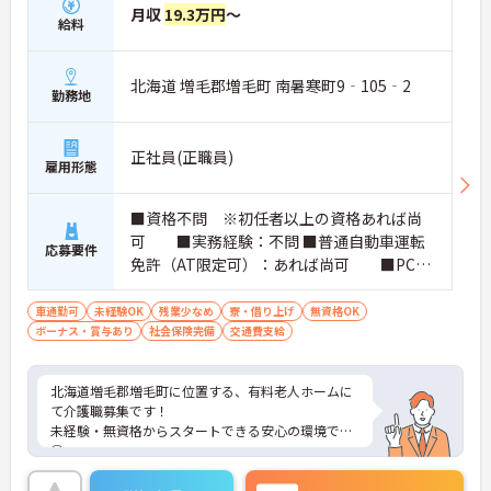
月収
19.3万円
～
給料
北海道 増毛郡増毛町 南暑寒町9‐105‐2
勤務地
正社員(正職員)
雇用形態
■資格不問 ※初任者以上の資格あれば尚
可 ■実務経験：不問 ■普通自動車運転
応募要件
免許（AT限定可）：あれば尚可 ■PCス
キル：簡単なExcel・Word、タブレット操
作
車通勤可
未経験OK
残業少なめ
寮・借り上げ
無資格OK
ボーナス・賞与あり
社会保険完備
交通費支給
北海道増毛郡増毛町に位置する、有料老人ホームに
て介護職募集です！
未経験・無資格からスタートできる安心の環境です
◎
さらに、家賃補助があるので生活面も安心です★