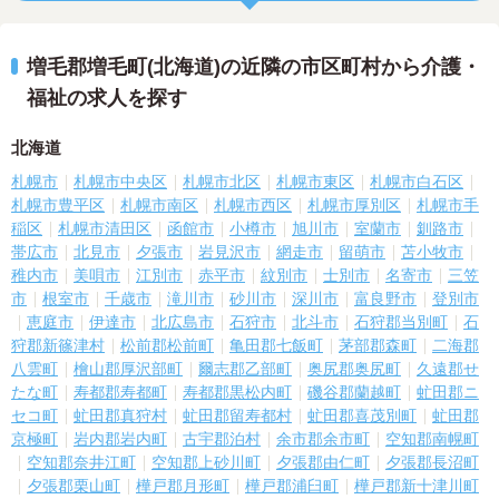
増毛郡増毛町(北海道)の近隣の市区町村から介護・
福祉の求人を探す
北海道
札幌市
札幌市中央区
札幌市北区
札幌市東区
札幌市白石区
札幌市豊平区
札幌市南区
札幌市西区
札幌市厚別区
札幌市手
稲区
札幌市清田区
函館市
小樽市
旭川市
室蘭市
釧路市
帯広市
北見市
夕張市
岩見沢市
網走市
留萌市
苫小牧市
稚内市
美唄市
江別市
赤平市
紋別市
士別市
名寄市
三笠
市
根室市
千歳市
滝川市
砂川市
深川市
富良野市
登別市
恵庭市
伊達市
北広島市
石狩市
北斗市
石狩郡当別町
石
狩郡新篠津村
松前郡松前町
亀田郡七飯町
茅部郡森町
二海郡
八雲町
檜山郡厚沢部町
爾志郡乙部町
奥尻郡奥尻町
久遠郡せ
たな町
寿都郡寿都町
寿都郡黒松内町
磯谷郡蘭越町
虻田郡ニ
セコ町
虻田郡真狩村
虻田郡留寿都村
虻田郡喜茂別町
虻田郡
京極町
岩内郡岩内町
古宇郡泊村
余市郡余市町
空知郡南幌町
空知郡奈井江町
空知郡上砂川町
夕張郡由仁町
夕張郡長沼町
夕張郡栗山町
樺戸郡月形町
樺戸郡浦臼町
樺戸郡新十津川町