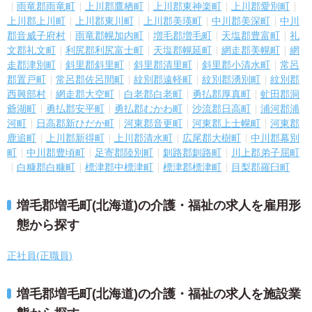
雨竜郡雨竜町
上川郡鷹栖町
上川郡東神楽町
上川郡愛別町
上川郡上川町
上川郡東川町
上川郡美瑛町
中川郡美深町
中川
郡音威子府村
雨竜郡幌加内町
増毛郡増毛町
天塩郡豊富町
礼
文郡礼文町
利尻郡利尻富士町
天塩郡幌延町
網走郡美幌町
網
走郡津別町
斜里郡斜里町
斜里郡清里町
斜里郡小清水町
常呂
郡置戸町
常呂郡佐呂間町
紋別郡遠軽町
紋別郡湧別町
紋別郡
西興部村
網走郡大空町
白老郡白老町
勇払郡厚真町
虻田郡洞
爺湖町
勇払郡安平町
勇払郡むかわ町
沙流郡日高町
浦河郡浦
河町
日高郡新ひだか町
河東郡音更町
河東郡上士幌町
河東郡
鹿追町
上川郡新得町
上川郡清水町
広尾郡大樹町
中川郡幕別
町
中川郡豊頃町
足寄郡陸別町
釧路郡釧路町
川上郡弟子屈町
白糠郡白糠町
標津郡中標津町
標津郡標津町
目梨郡羅臼町
増毛郡増毛町(北海道)の介護・福祉の求人を雇用形
態から探す
正社員(正職員)
増毛郡増毛町(北海道)の介護・福祉の求人を施設業