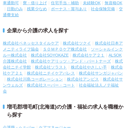
車通勤可
寮・借り上げ
住宅手当・補助
未経験OK
無資格OK
日勤のみ
残業少なめ
ボーナス・賞与あり
社会保険完備
交
通費支給
企業から介護の求人を探す
株式会社ベネッセスタイルケア
株式会社ツクイ
株式会社日本ア
メニティライフ協会
ＳＯＭＰＯケア株式会社
ソーシャルインク
ルー株式会社
株式会社SOYOKAZE
株式会社ケア２１
ALSOK
介護株式会社
株式会社ケアリッツ・アンド・パートナーズ
株式
会社ニチイ学館
株式会社ソラスト
株式会社やさしい手
株式会
社ケア２１
株式会社ニチイケアパレス
株式会社サンガジャパン
株式会社川島コーポレーション
株式会社アンビス
株式会社サ
ンウェルズ
株式会社スーパー・コート
社会福祉法人ノテ福祉
会
増毛郡増毛町(北海道)の介護・福祉の求人を職種か
ら探す
介護職・ヘルパー
ケアマネージャー