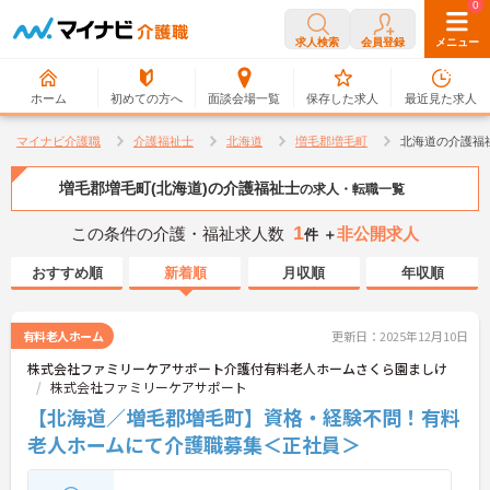
0
0
求人検索
会員登録
メニュー
ホーム
初めての方へ
面談会場一覧
保存した求人
最近見た求人
マイナビ介護職
介護福祉士
北海道
増毛郡増毛町
北海道の介護福
増毛郡増毛町(北海道)の介護福祉士
の求人・転職一覧
1
この条件の介護・福祉求人数
非公開求人
件 ＋
おすすめ順
新着順
月収順
年収順
有料老人ホーム
更新日：2025年12月10日
株式会社ファミリーケアサポート介護付有料老人ホームさくら園ましけ
株式会社ファミリーケアサポート
【北海道／増毛郡増毛町】資格・経験不問！有料
老人ホームにて介護職募集＜正社員＞