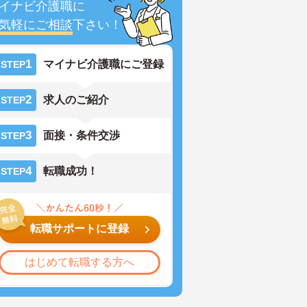
イナビ介護職に
気軽にご相談
下さい！
1
マイナビ介護職にご登録
STEP
2
求人のご紹介
STEP
3
面接・条件交渉
STEP
4
転職成功！
STEP
転職サポートに登録
はじめて転職する方へ