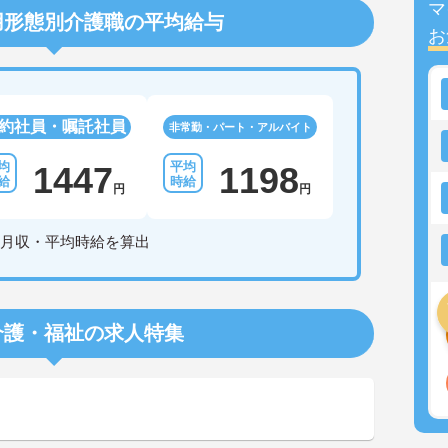
マ
用形態別介護職の平均給与
お
約社員・嘱託社員
非常勤・パート・アルバイト
1447
1198
円
円
月収・平均時給を算出
介護・福祉の求人特集