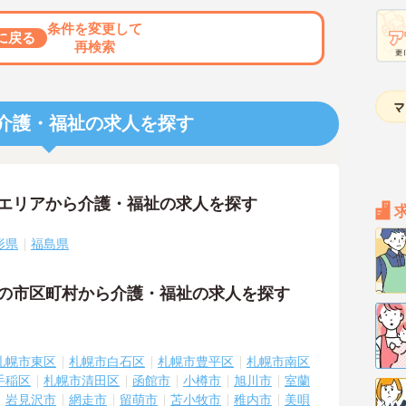
条件を変更して
に戻る
再検索
介護・福祉の求人を探す
隣エリアから介護・福祉の求人を探す
形県
福島県
隣の市区町村から介護・福祉の求人を探す
札幌市東区
札幌市白石区
札幌市豊平区
札幌市南区
手稲区
札幌市清田区
函館市
小樽市
旭川市
室蘭
岩見沢市
網走市
留萌市
苫小牧市
稚内市
美唄