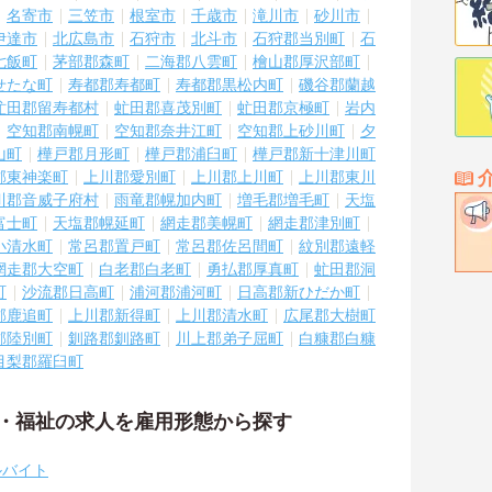
名寄市
三笠市
根室市
千歳市
滝川市
砂川市
伊達市
北広島市
石狩市
北斗市
石狩郡当別町
石
七飯町
茅部郡森町
二海郡八雲町
檜山郡厚沢部町
せたな町
寿都郡寿都町
寿都郡黒松内町
磯谷郡蘭越
虻田郡留寿都村
虻田郡喜茂別町
虻田郡京極町
岩内
空知郡南幌町
空知郡奈井江町
空知郡上砂川町
夕
山町
樺戸郡月形町
樺戸郡浦臼町
樺戸郡新十津川町
郡東神楽町
上川郡愛別町
上川郡上川町
上川郡東川
川郡音威子府村
雨竜郡幌加内町
増毛郡増毛町
天塩
富士町
天塩郡幌延町
網走郡美幌町
網走郡津別町
小清水町
常呂郡置戸町
常呂郡佐呂間町
紋別郡遠軽
網走郡大空町
白老郡白老町
勇払郡厚真町
虻田郡洞
町
沙流郡日高町
浦河郡浦河町
日高郡新ひだか町
郡鹿追町
上川郡新得町
上川郡清水町
広尾郡大樹町
郡陸別町
釧路郡釧路町
川上郡弟子屈町
白糠郡白糠
目梨郡羅臼町
護・福祉の求人を雇用形態から探す
ルバイト