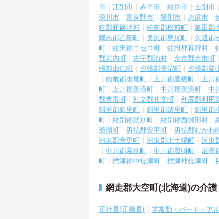
市
江別市
赤平市
紋別市
士別市
深川市
富良野市
登別市
恵庭市
狩郡新篠津村
松前郡松前町
亀田郡
爾志郡乙部町
奥尻郡奥尻町
久遠郡
町
虻田郡ニセコ町
虻田郡真狩村
郡岩内町
古宇郡泊村
余市郡余市町
張郡由仁町
夕張郡長沼町
夕張郡栗
雨竜郡雨竜町
上川郡鷹栖町
上川
町
上川郡美瑛町
中川郡美深町
中
郡豊富町
礼文郡礼文町
利尻郡利尻
斜里郡斜里町
斜里郡清里町
斜里郡
町
紋別郡湧別町
紋別郡西興部村
爺湖町
勇払郡安平町
勇払郡むかわ
河東郡音更町
河東郡上士幌町
河東
中川郡幕別町
中川郡豊頃町
足寄
町
標津郡中標津町
標津郡標津町
網走郡大空町(北海道)の介
正社員(正職員)
非常勤・パート・ア