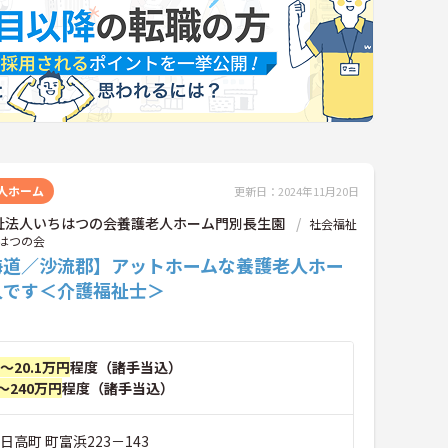
人ホーム
更新日：2024年11月20日
祉法人いちはつの会養護老人ホーム門別長生園
社会福祉
はつの会
海道／沙流郡】アットホームな養護老人ホー
人です＜介護福祉士＞
円～20.1万円
程度（諸手当込）
～240万円
程度（諸手当込）
日高町 町富浜223－143