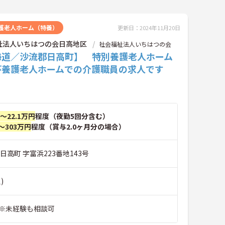
護老人ホーム（特養）
更新日：2024年11月20日
祉法人いちはつの会日高地区
社会福祉法人いちはつの会
海道／沙流郡日高町】 特別養護老人ホーム
び養護老人ホームでの介護職員の求人です
円～22.1万円
程度（夜勤5回分含む）
～303万円
程度（賞与2.0ヶ月分の場合）
日高町 字富浜223番地143号
)
※未経験も相談可