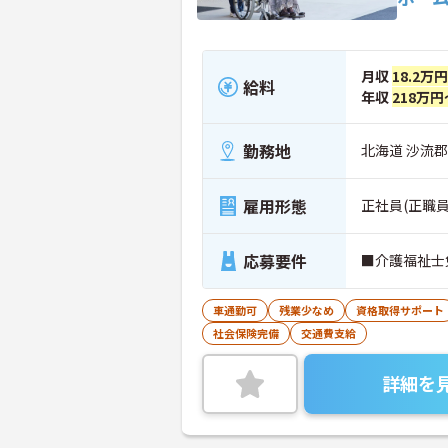
月収
18.2万
給料
年収
218万円
勤務地
北海道 沙流郡
雇用形態
正社員(正職員
応募要件
■介護福祉士
車通勤可
残業少なめ
資格取得サポート
社会保険完備
交通費支給
詳細を