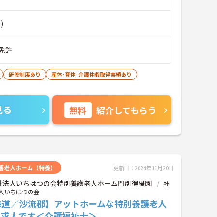
)
免許
研修制度あり
産休･育休･介護休暇取得実績あり
見る
無料
紹介してもらう
護老人ホーム（特養）
更新日：2024年11月20日
祉法人いちはつの会特別養護老人ホーム門別得陽園
社
人いちはつの会
海道／沙流郡】アットホームな特別養護老人
ム求人です＜介護福祉士＞