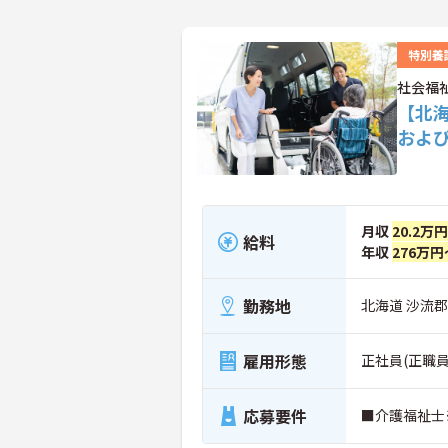
特別養
社会福
【北
およ
月収
20.2万
給料
年収
276万円
勤務地
北海道 沙流郡
雇用形態
正社員(正職員
応募要件
■介護福祉士