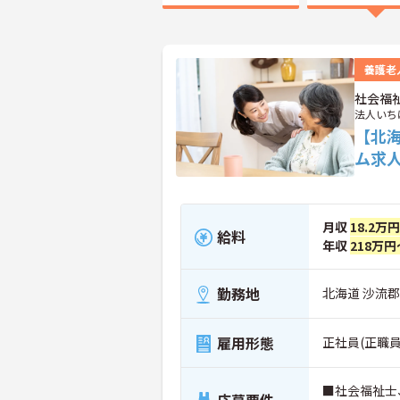
養護老
社会福
法人いち
【北
ム求
月収
18.2万
給料
年収
218万円
勤務地
北海道 沙流郡
雇用形態
正社員(正職員
■社会福祉士