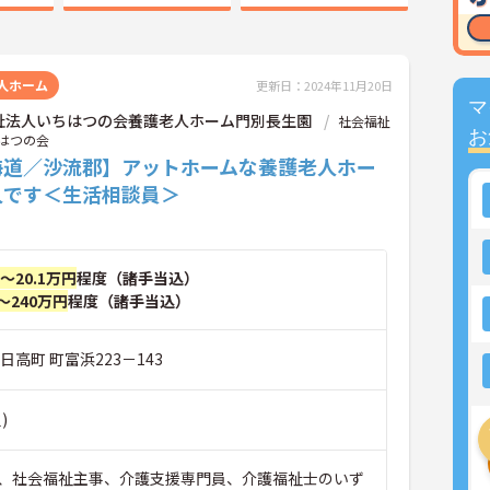
人ホーム
更新日：2024年11月20日
マ
祉法人いちはつの会養護老人ホーム門別長生園
社会福祉
お
はつの会
海道／沙流郡】アットホームな養護老人ホー
人です＜生活相談員＞
円～20.1万円
程度（諸手当込）
～240万円
程度（諸手当込）
日高町 町富浜223－143
)
、社会福祉主事、介護支援専門員、介護福祉士のいず