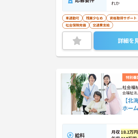
応募要件
れか
車通勤可
残業少なめ
資格取得サポート
社会保険完備
交通費支給
詳細を
特別養
社会福
会福祉法
【北
ホー
月収
18.2万
給料