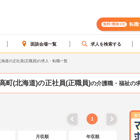
転職
無料!簡単1分
面談会場一覧
求人を検索する
北海道の正社員(正職員)の求人・転職一覧
高町(北海道)の正社員(正職員)
の介護職・福祉の
1
月収順
年収順