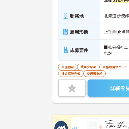
年収
218万円
勤務地
北海道 沙流郡
雇用形態
正社員(正職員
■社会福祉士
応募要件
れか
車通勤可
残業少なめ
資格取得サポート
社会保険完備
交通費支給
詳細を