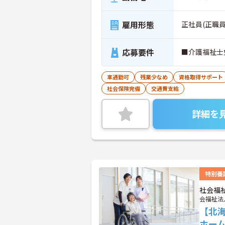
雇用形態
正社員(正職員
応募要件
■介護福祉士
車通勤可
残業少なめ
資格取得サポート
社会保険完備
交通費支給
詳細を
特別養
社会福
会福祉法
【北
ホー