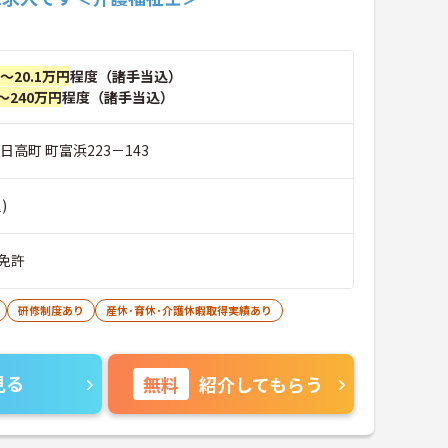
円～20.1万円
程度（諸手当込）
～240万円
程度（諸手当込）
日高町 町富浜223－143
)
免許
研修制度あり
産休･育休･介護休暇取得実績あり
見る
無料
紹介してもらう