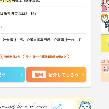
～240万円
程度（諸手当込）
日高町 町富浜223－143
)
、社会福祉主事、介護支援専門員、介護福祉士のいず
研修制度あり
産休･育休･介護休暇取得実績あり
見る
無料
紹介してもらう