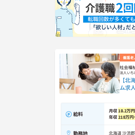
養護老
社会福
法人いち
【北
ム求
月収
18.2万
給料
年収
218万円
勤務地
北海道 沙流郡