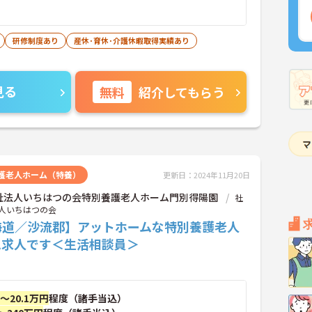
研修制度あり
産休･育休･介護休暇取得実績あり
見る
無料
紹介してもらう
護老人ホーム（特養）
更新日：2024年11月20日
祉法人いちはつの会特別養護老人ホーム門別得陽園
社
人いちはつの会
海道／沙流郡】アットホームな特別養護老人
ム求人です＜生活相談員＞
円～20.1万円
程度（諸手当込）