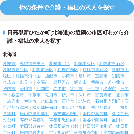
他の条件で介護・福祉の求人を探す
日高郡新ひだか町(北海道)の近隣の市区町村から介
護・福祉の求人を探す
北海道
札幌市
札幌市中央区
札幌市北区
札幌市東区
札幌市白石区
札幌市豊平区
札幌市南区
札幌市西区
札幌市厚別区
札幌市手
稲区
札幌市清田区
函館市
小樽市
旭川市
室蘭市
釧路市
帯広市
北見市
夕張市
岩見沢市
網走市
留萌市
苫小牧市
稚内市
美唄市
江別市
赤平市
紋別市
士別市
名寄市
三笠
市
根室市
千歳市
滝川市
砂川市
深川市
富良野市
登別市
恵庭市
伊達市
北広島市
石狩市
北斗市
石狩郡当別町
石
狩郡新篠津村
松前郡松前町
亀田郡七飯町
茅部郡森町
二海郡
八雲町
檜山郡厚沢部町
爾志郡乙部町
奥尻郡奥尻町
久遠郡せ
たな町
寿都郡寿都町
寿都郡黒松内町
磯谷郡蘭越町
虻田郡ニ
セコ町
虻田郡真狩村
虻田郡留寿都村
虻田郡喜茂別町
虻田郡
京極町
岩内郡岩内町
古宇郡泊村
余市郡余市町
空知郡南幌町