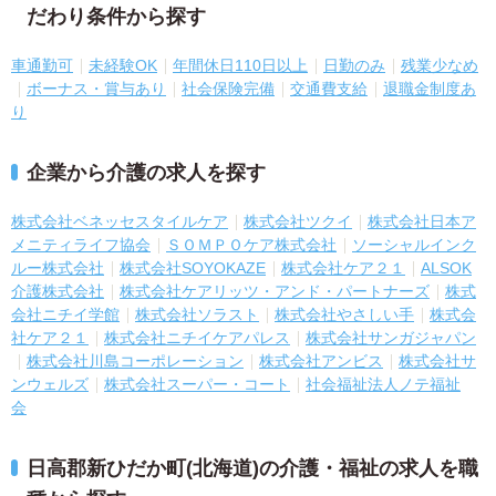
だわり条件から探す
車通勤可
未経験OK
年間休日110日以上
日勤のみ
残業少なめ
ボーナス・賞与あり
社会保険完備
交通費支給
退職金制度あ
り
企業から介護の求人を探す
株式会社ベネッセスタイルケア
株式会社ツクイ
株式会社日本ア
メニティライフ協会
ＳＯＭＰＯケア株式会社
ソーシャルインク
ルー株式会社
株式会社SOYOKAZE
株式会社ケア２１
ALSOK
介護株式会社
株式会社ケアリッツ・アンド・パートナーズ
株式
会社ニチイ学館
株式会社ソラスト
株式会社やさしい手
株式会
社ケア２１
株式会社ニチイケアパレス
株式会社サンガジャパン
株式会社川島コーポレーション
株式会社アンビス
株式会社サ
ンウェルズ
株式会社スーパー・コート
社会福祉法人ノテ福祉
会
日高郡新ひだか町(北海道)の介護・福祉の求人を職