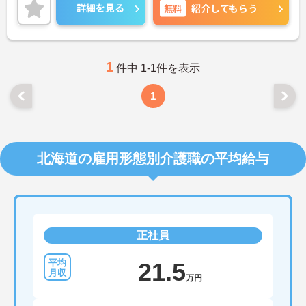
0日以上あり、ワークライフバランスを重視した働
詳細を見る
無料
紹介してもらう
き方も叶います。ご興味のある方には、面接対策ポ
イントなど、さらに詳細をお話ししますのでお気軽
にご相談ください！
1
件中 1-1件を表示
1
北海道の雇用形態別介護職の平均給与
正社員
21.5
万円