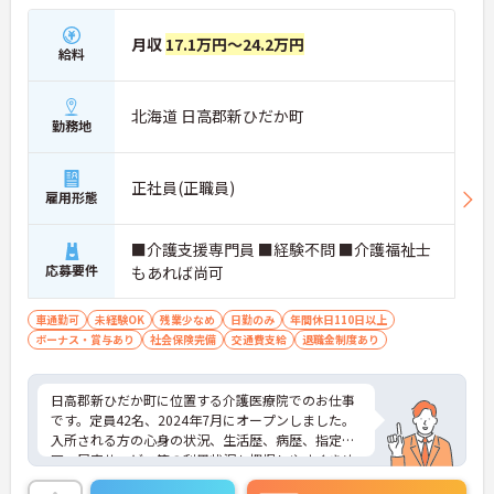
月収
17.1万円～24.2万円
給料
北海道 日高郡新ひだか町
勤務地
正社員(正職員)
雇用形態
■介護支援専門員 ■経験不問 ■介護福祉士
応募要件
もあれば尚可
車通勤可
未経験OK
残業少なめ
日勤のみ
年間休日110日以上
ボーナス・賞与あり
社会保険完備
交通費支給
退職金制度あり
日高郡新ひだか町に位置する介護医療院でのお仕事
です。定員42名、2024年7月にオープンしました。
入所される方の心身の状況、生活歴、病歴、指定
区、居宅サービス等の利用状況も把握しやすくきめ
細かな対応ができます。土日祝定休＆年間休日は12