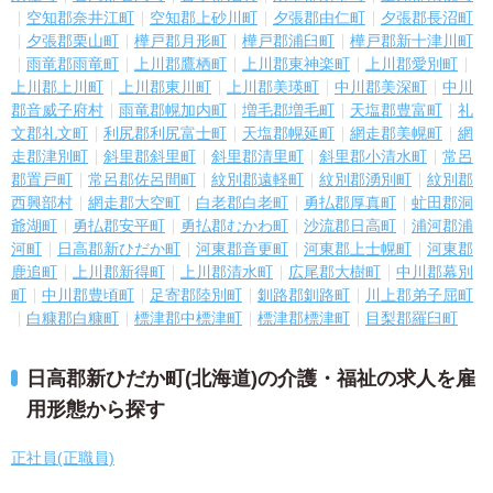
空知郡奈井江町
空知郡上砂川町
夕張郡由仁町
夕張郡長沼町
夕張郡栗山町
樺戸郡月形町
樺戸郡浦臼町
樺戸郡新十津川町
雨竜郡雨竜町
上川郡鷹栖町
上川郡東神楽町
上川郡愛別町
上川郡上川町
上川郡東川町
上川郡美瑛町
中川郡美深町
中川
郡音威子府村
雨竜郡幌加内町
増毛郡増毛町
天塩郡豊富町
礼
文郡礼文町
利尻郡利尻富士町
天塩郡幌延町
網走郡美幌町
網
走郡津別町
斜里郡斜里町
斜里郡清里町
斜里郡小清水町
常呂
郡置戸町
常呂郡佐呂間町
紋別郡遠軽町
紋別郡湧別町
紋別郡
西興部村
網走郡大空町
白老郡白老町
勇払郡厚真町
虻田郡洞
爺湖町
勇払郡安平町
勇払郡むかわ町
沙流郡日高町
浦河郡浦
河町
日高郡新ひだか町
河東郡音更町
河東郡上士幌町
河東郡
鹿追町
上川郡新得町
上川郡清水町
広尾郡大樹町
中川郡幕別
町
中川郡豊頃町
足寄郡陸別町
釧路郡釧路町
川上郡弟子屈町
白糠郡白糠町
標津郡中標津町
標津郡標津町
目梨郡羅臼町
日高郡新ひだか町(北海道)の介護・福祉の求人を雇
用形態から探す
正社員(正職員)