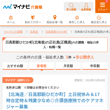
0
0
求人検索
会員登録
メニュー
ホーム
初めての方へ
面談会場一覧
保存した求人
最近見た求人
マイナビ介護職
北海道
日高郡新ひだか町
北海道の正社員(正職員)の求
日高郡新ひだか町(北海道)の正社員(正職員)
の介護職・福祉の求
人・転職一覧
1
この条件の介護・福祉求人数
非公開求人
件 ＋
おすすめ順
新着順
月収順
年収順
デイケア（通所リハ）
更新日：2026年01月09日
名称非公開 ※詳細はお問合せください
【北海道／日高郡新ひだか町】土日祝休み＆17
時台定時＆残業少なめ◎介護医療院でのケアマネ
ジャー募集