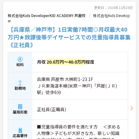
お気軽にご相談ください！
更新日：2024年11月28日
株式会社Kids DeveloperKID ACADEMY 芦屋校
株式会社Kids Develop
er
【兵庫県／神戸市】1日実働7時間◎月収最大40
万円★放課後等デイサービスでの児童指導員募集
《正社員》
月収
20.0万円～40.0万円
程度
給料
兵庫県 芦屋市 大桝町1-23 1F
ＪＲ東海道本線(米原－神戸)「芦屋(ＪＲ)
勤務地
駅」徒歩6分
正社員(正職員)
雇用形態
■児童指導員の要件を満たす方 ＜求める
人物像＞子どもが大好きな方、新しい知識
応募要件