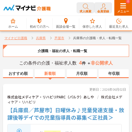
0
0
求人検索
会員登録
メニュー
ホーム
初めての方へ
面談会場一覧
保存した求人
最近見た求人
マイナビ介護職
兵庫県
芦屋市
兵庫県の介護職・求人・転職一覧
介護職・福祉の求人・転職一覧
4
この条件の介護・福祉求人数
非公開求人
件 ＋
おすすめ順
新着順
月収順
年収順
更新日：2026年06月02日
株式会社メディケア・リハビリPARC（パルク）あしや
株式会社メデ
ィケア・リハビリ
【兵庫県／芦屋市】日曜休み♪児童発達支援・放
課後等デイでの児童指導員の募集＜正社員＞