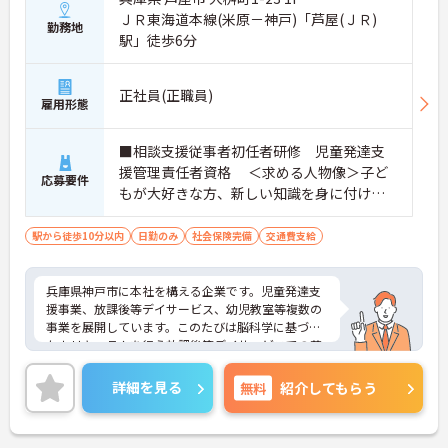
ＪＲ東海道本線(米原－神戸)「芦屋(ＪＲ)
勤務地
駅」徒歩6分
正社員(正職員)
雇用形態
■相談支援従事者初任者研修 児童発達支
援管理責任者資格 ＜求める人物像＞子ど
応募要件
もが大好きな方、新しい知識を身に付けた
い方、福祉・教育に興味のある方
駅から徒歩10分以内
日勤のみ
社会保険完備
交通費支給
兵庫県神戸市に本社を構える企業です。児童発達支
援事業、放課後等デイサービス、幼児教室等複数の
事業を展開しています。このたびは脳科学に基づい
たカリキュラムを行う放課後等デイサービスでの募
集です。子供達の未来の為に多職種が一丸となり全
力でサポートしています。1日の実働は7時間、ハー
詳細を見る
無料
紹介してもらう
ドな職場ではなく、子どもとゆっくりと向き合える
あたたかい環境です。ご興味ある方には、面接対策
ポイントなど、さらに詳細をお話しいたしますので