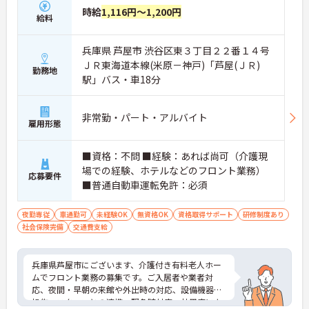
時給
1,116円～1,200円
給料
兵庫県 芦屋市 渋谷区東３丁目２２番１４号
ＪＲ東海道本線(米原－神戸)「芦屋(ＪＲ)
勤務地
駅」バス・車18分
非常勤・パート・アルバイト
雇用形態
■資格：不問 ■経験：あれば尚可（介護現
場での経験、ホテルなどのフロント業務）
応募要件
■普通自動車運転免許：必須
夜勤専従
車通勤可
未経験OK
無資格OK
資格取得サポート
研修制度あり
社会保険完備
交通費支給
兵庫県芦屋市にございます、介護付き有料老人ホー
ムでフロント業務の募集です。ご入居者や業者対
応、夜間・早朝の来館や外出時の対応、設備機器の
操作、スタッフとの連携、緊急時対応、社用車によ