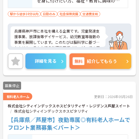
を身に付けたい方、福祉・教育に興味のあ
る方
駅から徒歩10分以内
日勤のみ
社会保険完備
交通費支給
兵庫県神戸市に本社を構える企業です。児童発達支
援事業、放課後等デイサービス、幼児教室等複数の
事業を展開しています。このたびは脳科学に基づい
たカリキュラムを行う放課後等デイサービスでの募
集です。子供達の未来の為に多職種が一丸となり全
力でサポートしています。1日の実働は7時間、ハー
詳細を見る
無料
紹介してもらう
ドな職場ではなく、子どもとゆっくりと向き合える
あたたかい環境です。ご興味ある方には、面接対策
ポイントなど、さらに詳細をお話しいたしますので
お気軽にご相談ください！
募集停止
有料老人ホーム
更新日：2026年05月26日
株式会社シティインデックスホスピタリティザ・レジデンス芦屋スイート
株式会社シティインデックスホスピタリティ
【兵庫県／芦屋市】夜勤専属◎有料老人ホームで
フロント業務募集＜パート＞