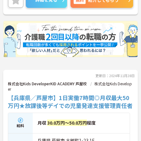
紹介してもらう
細をお話ししますのでお気軽にご相談ください！
更新日：2024年11月28日
株式会社Kids DeveloperKID ACADEMY 芦屋校
株式会社Kids Develop
er
【兵庫県／芦屋市】1日実働7時間◎月収最大50
万円★放課後等デイでの児童発達支援管理責任者
月収
30.0万円～50.0万円
程度
給料
兵庫県 芦屋市 大桝町1-23 1F