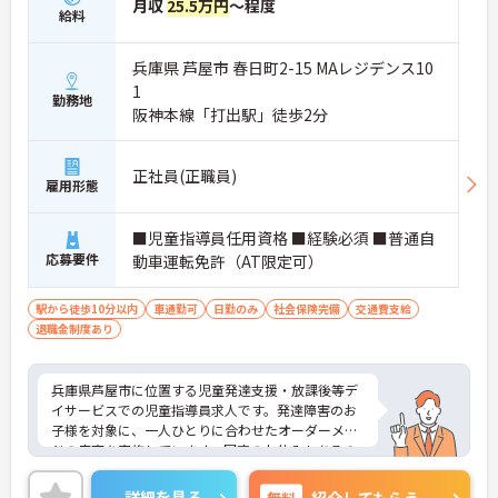
月収
25.5万円
～程度
給料
兵庫県 芦屋市 春日町2-15 MAレジデンス10
1
勤務地
阪神本線「打出駅」徒歩2分
正社員(正職員)
雇用形態
■児童指導員任用資格 ■経験必須 ■普通自
応募要件
動車運転免許（AT限定可）
駅から徒歩10分以内
車通勤可
日勤のみ
社会保険完備
交通費支給
退職金制度あり
兵庫県芦屋市に位置する児童発達支援・放課後等デ
イサービスでの児童指導員求人です。発達障害のお
子様を対象に、一人ひとりに合わせたオーダーメイ
ドの療育を実施しています。固定のお休みもあるの
で、プライベートの予定も立てやすい環境です。ご
興味のある方には、面接対策ポイント等、さらに詳
詳細を見る
無料