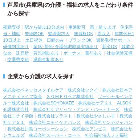
芦屋市(兵庫県)の介護・福祉の求人をこだわり条件
から探す
夜勤専従
駅から徒歩10分以内
車通勤可
寮・借り上げ
住宅手
当・補助
未経験OK
管理職求人
無資格OK
高収入
年間休日1
10日以上
土日祝休
日勤のみ
ブランクOK
資格取得サポート
研修制度あり
産休･育休･介護休暇取得実績あり
新卒OK
残業少
なめ
託児所・育児補助あり
ボーナス・賞与あり
社会保険完備
交通費支給
退職金制度あり
企業から介護の求人を探す
株式会社ベネッセスタイルケア
株式会社ツクイ
株式会社日本ア
メニティライフ協会
ＳＯＭＰＯケア株式会社
ソーシャルインク
ルー株式会社
株式会社SOYOKAZE
株式会社ケア２１
ALSOK
介護株式会社
株式会社ケアリッツ・アンド・パートナーズ
株式
会社ニチイ学館
株式会社ソラスト
株式会社やさしい手
株式会
社ケア２１
株式会社ニチイケアパレス
株式会社サンガジャパン
株式会社川島コーポレーション
株式会社アンビス
株式会社サ
ンウェルズ
株式会社スーパー・コート
社会福祉法人ノテ福祉