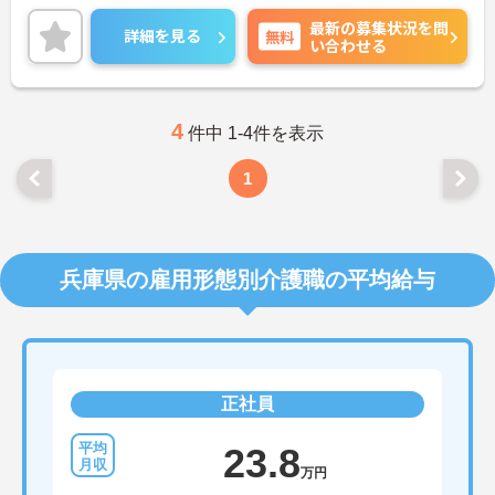
る送迎業務（ハイエース・キャラバン）、その他取
最新の募集状況を問
次業務など幅広い業務をお任せします。
詳細を見る
無料
い合わせる
週1～2日の勤務から相談可能で、ワード・エクセル
の基本操作ができればOK。介護現場やホテルフロン
ト業務の経験がある方は歓迎します。
ご興味のある方には、面接対策ポイントなどさらに
詳細をお話いたしますので、お気軽にご相談くださ
4
件中 1-4件を表示
い。
1
兵庫県の雇用形態別介護職の平均給与
正社員
23.8
万円