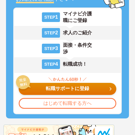
マイナビ介護
1
STEP
職にご登録
2
求人のご紹介
STEP
面接・条件交
3
STEP
渉
4
転職成功！
STEP
転職サポートに登録
はじめて転職する方へ