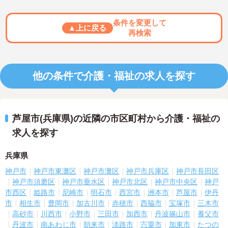
条件を変更して
▲上に戻る
再検索
他の条件で介護・福祉の求人を探す
芦屋市(兵庫県)の近隣の市区町村から介護・福祉の
求人を探す
兵庫県
神戸市
神戸市東灘区
神戸市灘区
神戸市兵庫区
神戸市長田区
神戸市須磨区
神戸市垂水区
神戸市北区
神戸市中央区
神戸
市西区
姫路市
尼崎市
明石市
西宮市
洲本市
芦屋市
伊丹
市
相生市
豊岡市
加古川市
赤穂市
西脇市
宝塚市
三木市
高砂市
川西市
小野市
三田市
加西市
丹波篠山市
養父市
丹波市
南あわじ市
朝来市
淡路市
宍粟市
加東市
たつの