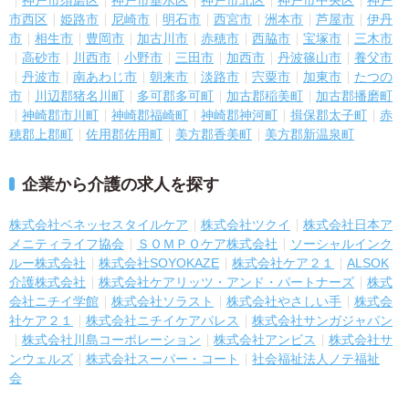
市西区
姫路市
尼崎市
明石市
西宮市
洲本市
芦屋市
伊丹
市
相生市
豊岡市
加古川市
赤穂市
西脇市
宝塚市
三木市
高砂市
川西市
小野市
三田市
加西市
丹波篠山市
養父市
丹波市
南あわじ市
朝来市
淡路市
宍粟市
加東市
たつの
市
川辺郡猪名川町
多可郡多可町
加古郡稲美町
加古郡播磨町
神崎郡市川町
神崎郡福崎町
神崎郡神河町
揖保郡太子町
赤
穂郡上郡町
佐用郡佐用町
美方郡香美町
美方郡新温泉町
企業から介護の求人を探す
株式会社ベネッセスタイルケア
株式会社ツクイ
株式会社日本ア
メニティライフ協会
ＳＯＭＰＯケア株式会社
ソーシャルインク
ルー株式会社
株式会社SOYOKAZE
株式会社ケア２１
ALSOK
介護株式会社
株式会社ケアリッツ・アンド・パートナーズ
株式
会社ニチイ学館
株式会社ソラスト
株式会社やさしい手
株式会
社ケア２１
株式会社ニチイケアパレス
株式会社サンガジャパン
株式会社川島コーポレーション
株式会社アンビス
株式会社サ
ンウェルズ
株式会社スーパー・コート
社会福祉法人ノテ福祉
会