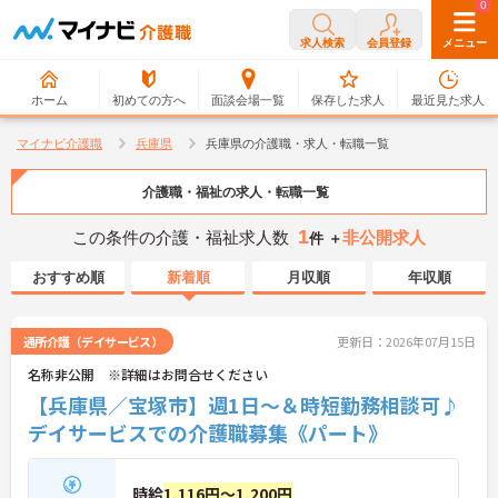
0
0
求人検索
会員登録
メニュー
ホーム
初めての方へ
面談会場一覧
保存した求人
最近見た求人
マイナビ介護職
兵庫県
兵庫県の介護職・求人・転職一覧
介護職・福祉の求人・転職一覧
1
この条件の介護・福祉求人数
非公開求人
件 ＋
おすすめ順
新着順
月収順
年収順
通所介護（デイサービス）
更新日：2026年07月15日
名称非公開 ※詳細はお問合せください
【兵庫県／宝塚市】週1日～＆時短勤務相談可♪
デイサービスでの介護職募集《パート》
時給
1,116円～1,200円