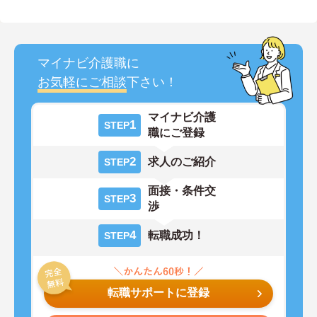
マイナビ介護職に
お気軽にご相談
下さい！
マイナビ介護
1
STEP
職にご登録
2
求人のご紹介
STEP
面接・条件交
3
STEP
渉
4
転職成功！
STEP
転職サポートに登録