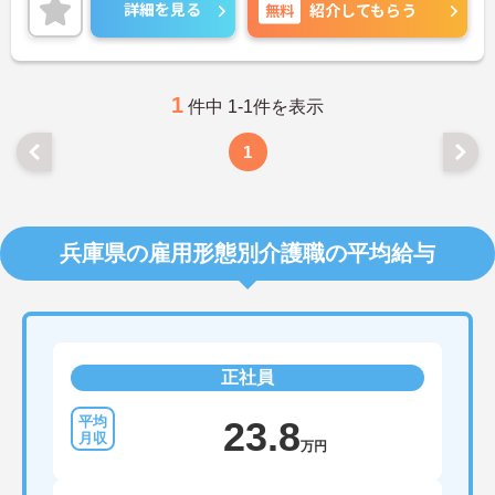
ップを目指せます。日勤のみ、週1日～の勤務が相談
詳細を見る
無料
紹介してもらう
できます。
ご興味のある方には、面接対策ポイントなど、さら
に詳細をお話しいたしますのでお気軽にご相談くだ
さい！
1
件中 1-1件を表示
1
兵庫県の雇用形態別介護職の平均給与
正社員
23.8
万円