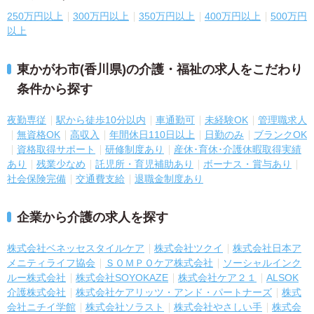
250万円以上
300万円以上
350万円以上
400万円以上
500万円
以上
東かがわ市(香川県)の介護・福祉の求人をこだわり
条件から探す
夜勤専従
駅から徒歩10分以内
車通勤可
未経験OK
管理職求人
無資格OK
高収入
年間休日110日以上
日勤のみ
ブランクOK
資格取得サポート
研修制度あり
産休･育休･介護休暇取得実績
あり
残業少なめ
託児所・育児補助あり
ボーナス・賞与あり
社会保険完備
交通費支給
退職金制度あり
企業から介護の求人を探す
株式会社ベネッセスタイルケア
株式会社ツクイ
株式会社日本ア
メニティライフ協会
ＳＯＭＰＯケア株式会社
ソーシャルインク
ルー株式会社
株式会社SOYOKAZE
株式会社ケア２１
ALSOK
介護株式会社
株式会社ケアリッツ・アンド・パートナーズ
株式
会社ニチイ学館
株式会社ソラスト
株式会社やさしい手
株式会