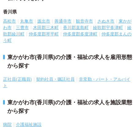
香川県
高松市
丸亀市
坂出市
善通寺市
観音寺市
さぬき市
東かが
わ市
三豊市
木田郡三木町
香川郡直島町
綾歌郡宇多津町
綾
歌郡綾川町
仲多度郡琴平町
仲多度郡多度津町
仲多度郡まんの
う町
東かがわ市(香川県)の介護・福祉の求人を雇用形態
から探す
正社員(正職員)
契約社員・嘱託社員
非常勤・パート・アルバイ
ト
東かがわ市(香川県)の介護・福祉の求人を施設業態
から探す
病院
介護福祉施設