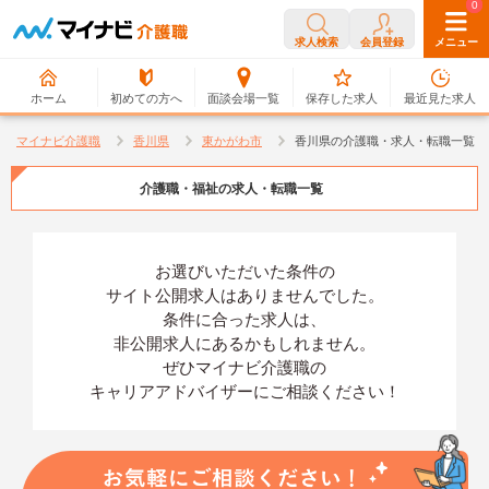
0
0
求人検索
会員登録
メニュー
ホーム
初めての方へ
面談会場一覧
保存した求人
最近見た求人
マイナビ介護職
香川県
東かがわ市
香川県の介護職・求人・転職一覧
介護職・福祉の求人・転職一覧
お選びいただいた条件の
サイト公開求人はありませんでした。
条件に合った求人は、
非公開求人にあるかもしれません。
ぜひマイナビ介護職の
キャリアアドバイザーにご相談ください！