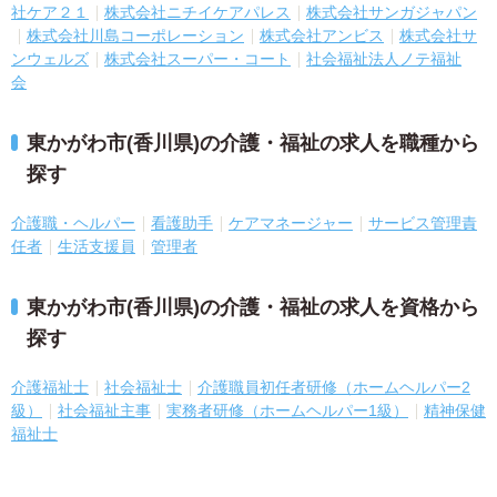
社ケア２１
株式会社ニチイケアパレス
株式会社サンガジャパン
株式会社川島コーポレーション
株式会社アンビス
株式会社サ
ンウェルズ
株式会社スーパー・コート
社会福祉法人ノテ福祉
会
東かがわ市(香川県)の介護・福祉の求人を職種から
探す
介護職・ヘルパー
看護助手
ケアマネージャー
サービス管理責
任者
生活支援員
管理者
東かがわ市(香川県)の介護・福祉の求人を資格から
探す
介護福祉士
社会福祉士
介護職員初任者研修（ホームヘルパー2
級）
社会福祉主事
実務者研修（ホームヘルパー1級）
精神保健
福祉士