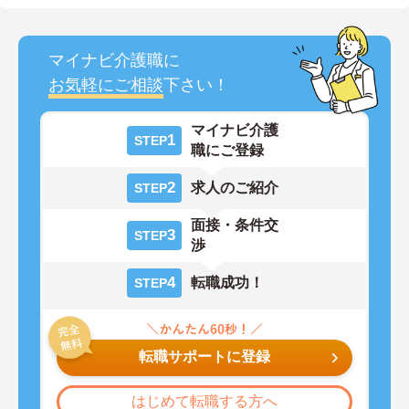
マイナビ介護職に
お気軽にご相談
下さい！
マイナビ介護
1
STEP
職にご登録
2
求人のご紹介
STEP
面接・条件交
3
STEP
渉
4
転職成功！
STEP
転職サポートに登録
はじめて転職する方へ