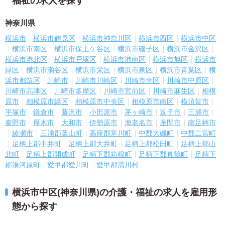
福祉の求人を探す
神奈川県
横浜市
横浜市鶴見区
横浜市神奈川区
横浜市西区
横浜市中区
横浜市南区
横浜市保土ケ谷区
横浜市磯子区
横浜市金沢区
横浜市港北区
横浜市戸塚区
横浜市港南区
横浜市旭区
横浜市
緑区
横浜市瀬谷区
横浜市栄区
横浜市泉区
横浜市青葉区
横
浜市都筑区
川崎市
川崎市川崎区
川崎市幸区
川崎市中原区
川崎市高津区
川崎市多摩区
川崎市宮前区
川崎市麻生区
相模
原市
相模原市緑区
相模原市中央区
相模原市南区
横須賀市
平塚市
鎌倉市
藤沢市
小田原市
茅ヶ崎市
逗子市
三浦市
秦野市
厚木市
大和市
伊勢原市
海老名市
座間市
南足柄市
綾瀬市
三浦郡葉山町
高座郡寒川町
中郡大磯町
中郡二宮町
足柄上郡中井町
足柄上郡大井町
足柄上郡松田町
足柄上郡山
北町
足柄上郡開成町
足柄下郡箱根町
足柄下郡真鶴町
足柄下
郡湯河原町
愛甲郡愛川町
愛甲郡清川村
横浜市中区(神奈川県)の介護・福祉の求人を雇用形
態から探す