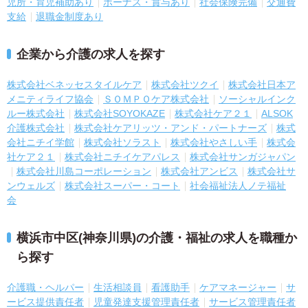
児所・育児補助あり
ボーナス・賞与あり
社会保険完備
交通費
支給
退職金制度あり
企業から介護の求人を探す
株式会社ベネッセスタイルケア
株式会社ツクイ
株式会社日本ア
メニティライフ協会
ＳＯＭＰＯケア株式会社
ソーシャルインク
ルー株式会社
株式会社SOYOKAZE
株式会社ケア２１
ALSOK
介護株式会社
株式会社ケアリッツ・アンド・パートナーズ
株式
会社ニチイ学館
株式会社ソラスト
株式会社やさしい手
株式会
社ケア２１
株式会社ニチイケアパレス
株式会社サンガジャパン
株式会社川島コーポレーション
株式会社アンビス
株式会社サ
ンウェルズ
株式会社スーパー・コート
社会福祉法人ノテ福祉
会
横浜市中区(神奈川県)の介護・福祉の求人を職種か
ら探す
介護職・ヘルパー
生活相談員
看護助手
ケアマネージャー
サ
ービス提供責任者
児童発達支援管理責任者
サービス管理責任者