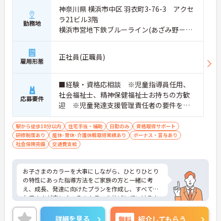
神奈川県 横浜市中区 羽衣町3-76-3 アクセ
ラ21ビル3階
勤務地
横浜市営地下鉄ブルーライン(あざみ野－湘
南台)「伊勢佐木長者町駅」徒歩4分
正社員(正職員)
雇用形態
■経験・資格応相談 ※児童指導員任用、
社会福祉士、精神保健福祉士お持ちの方歓
応募要件
迎 ※児童発達支援管理責任者の要件を満
たす方（研修受講済の方）・保育・教育・
福祉業界の経験がある方・相談支援・直接
駅から徒歩10分以内
住宅手当・補助
日勤のみ
資格取得サポート
研修制度あり
産休･育休･介護休暇取得実績あり
支援の経験がある方歓迎
ボーナス・賞与あり
社会保険完備
交通費支給
お子さまのカラーを大事にしながら、ひとりひとり
の特性にあった指導方法をご家族の方と一緒に考
え、成長、発達に向けたプランを作成し、すべての
お子さまが楽しく、そのカラーを伸ばしていけるよ
うに、各専門職が一眼となり全力でサポートしてい
ます。充実したワークライフバランスのもと、将来
詳細を見る
無料
紹介してもらう