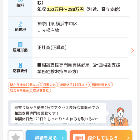
む）
給料
年収
252万円～288万円
（別途、賞与支給）
神奈川県 横浜市中区
勤務地
ＪＲ根岸線
正社員(正職員)
雇用形態
■相談支援専門員資格必須（計画相談支援
応募要件
業務経験お持ちの方）
駅から徒歩10分以内
日勤のみ
年間休日110日以上
研修制度あり
社会保険完備
交通費支給
最寄り駅から徒歩2分でアクセス良好な事業所での
相談支援専門員業務です！
年間休日数120日としっかりとお休みを取れるの
で、お仕事とプライベートを両立しながらの就業が
可能です。
ご興味ある方には、面接のポイントなど、さらに詳
詳細を見る
無料
紹介してもらう