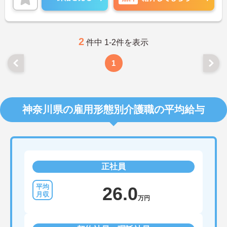
的にもライフイベントを乗り越えて活躍できる環境
が整っており安心して長くご就業いただけます。子
どもが好きで子どもと関わる仕事をしたい方、育児
の経験を活かして保護者に寄り添える仕事をしたい
方、新しいことにチャレンジしていきたいという志
2
件中 1-2件を表示
向性のある方などのご応募歓迎です。
ご興味ある方には、面接のポイントなど、さらに詳
1
細をお話致しますのでお気軽にご相談ください。
神奈川県の雇用形態別介護職の平均給与
正社員
26.0
万円