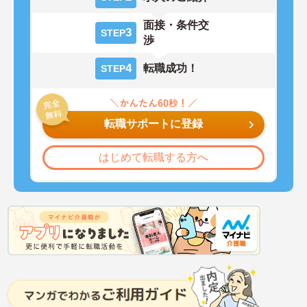
面接・条件交
3
STEP
渉
4
転職成功！
STEP
転職サポートに登録
はじめて転職する方へ