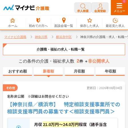
0
0
求人検索
会員登録
メニュー
ホーム
初めての方へ
面談会場一覧
保存した求人
最近見た求人
マイナビ介護職
神奈川県
横浜市中区
神奈川県の介護職・求人・転職一
介護職・福祉の求人・転職一覧
2
この条件の介護・福祉求人数
非公開求人
件 ＋
おすすめ順
新着順
月収順
年収順
その他
更新日：2026年08月04日
名称非公開 ※詳細はお問合せください
【神奈川県／横浜市】 特定相談支援事業所での
相談支援専門員の募集です＜相談支援専門員＞
月収
21.0万円～24.0万円
程度（諸手当含