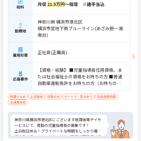
月収
21.5万円
～程度 ※諸手当込
給料
神奈川県 横浜市港北区
横浜市営地下鉄ブルーライン(あざみ野－湘
勤務地
南台)
正社員(正職員)
雇用形態
【資格・経験】 ■児童指導員任用資格、ま
たは社会福祉士の資格をお持ちの方 ■普通
応募要件
自動車運転免許をお持ちの方（お持ちの方
歓迎）
残業少なめ
土日祝休
日勤のみ
ボーナス・賞与あり
社会保険完備
交通費支給
神奈川県横浜市港北区にございます放課後等デイサ
ービスにて、常勤の児童指導員の募集です！
土日祝日休み！プライベートな時間をしっかり確保
できるので、メリハリをつけたご就業が可能です◎