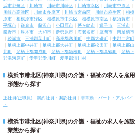
浜市都筑区
川崎市
川崎市川崎区
川崎市幸区
川崎市中原区
川崎市高津区
川崎市多摩区
川崎市宮前区
川崎市麻生区
相模
原市
相模原市緑区
相模原市中央区
相模原市南区
横須賀市
平塚市
鎌倉市
藤沢市
小田原市
茅ヶ崎市
逗子市
三浦市
秦野市
厚木市
大和市
伊勢原市
海老名市
座間市
南足柄市
綾瀬市
三浦郡葉山町
高座郡寒川町
中郡大磯町
中郡二宮町
足柄上郡中井町
足柄上郡大井町
足柄上郡松田町
足柄上郡山
北町
足柄上郡開成町
足柄下郡箱根町
足柄下郡真鶴町
足柄下
郡湯河原町
愛甲郡愛川町
愛甲郡清川村
横浜市港北区(神奈川県)の介護・福祉の求人を雇用
形態から探す
正社員(正職員)
契約社員・嘱託社員
非常勤・パート・アルバイ
ト
横浜市港北区(神奈川県)の介護・福祉の求人を施設
業態から探す