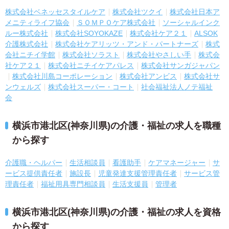
株式会社ベネッセスタイルケア
株式会社ツクイ
株式会社日本ア
メニティライフ協会
ＳＯＭＰＯケア株式会社
ソーシャルインク
ルー株式会社
株式会社SOYOKAZE
株式会社ケア２１
ALSOK
介護株式会社
株式会社ケアリッツ・アンド・パートナーズ
株式
会社ニチイ学館
株式会社ソラスト
株式会社やさしい手
株式会
社ケア２１
株式会社ニチイケアパレス
株式会社サンガジャパン
株式会社川島コーポレーション
株式会社アンビス
株式会社サ
ンウェルズ
株式会社スーパー・コート
社会福祉法人ノテ福祉
会
横浜市港北区(神奈川県)の介護・福祉の求人を職種
から探す
介護職・ヘルパー
生活相談員
看護助手
ケアマネージャー
サ
ービス提供責任者
施設長
児童発達支援管理責任者
サービス管
理責任者
福祉用具専門相談員
生活支援員
管理者
横浜市港北区(神奈川県)の介護・福祉の求人を資格
から探す