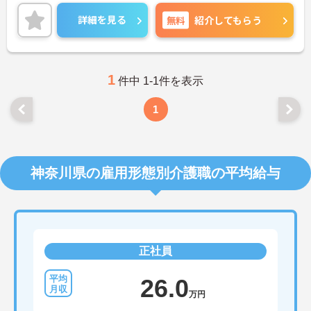
また残業も少なめなのもおすすめポイントです♪
ご興味ある方には、面接対策ポイントなど、さらに
詳細を見る
無料
紹介してもらう
詳細をお話しいたしますのでお気軽にご相談くださ
い！
1
件中 1-1件を表示
1
神奈川県の雇用形態別介護職の平均給与
正社員
26.0
万円