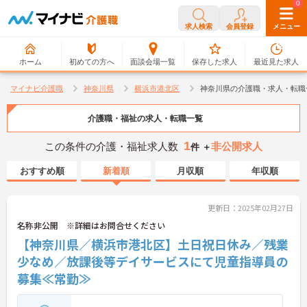
0
0
求人検索
会員登録
メニュー
ホーム
初めての方へ
面談会場一覧
保存した求人
最近見た求人
マイナビ介護職
神奈川県
横浜市港北区
神奈川県の介護職・求人・転職
介護職・福祉の求人・転職一覧
1
この条件の介護・福祉求人数
非公開求人
件 ＋
おすすめ順
新着順
月収順
年収順
更新日：2025年02月27日
名称非公開 ※詳細はお問合せください
【神奈川県／横浜市港北区】土日祝日休み／残業
少なめ／放課後等デイサービスにて児童指導員の
募集≪常勤≫