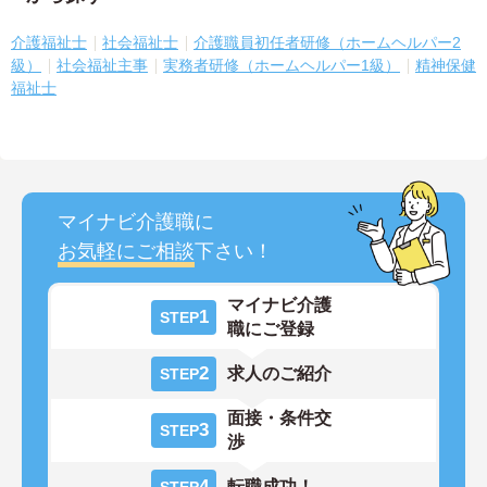
介護福祉士
社会福祉士
介護職員初任者研修（ホームヘルパー2
級）
社会福祉主事
実務者研修（ホームヘルパー1級）
精神保健
福祉士
マイナビ介護職に
お気軽にご相談
下さい！
マイナビ介護
1
STEP
職にご登録
2
求人のご紹介
STEP
面接・条件交
3
STEP
渉
4
転職成功！
STEP