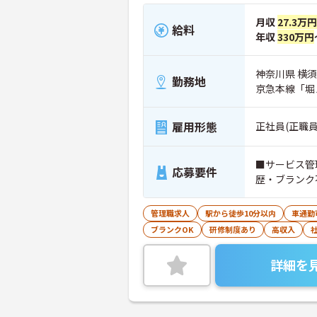
月収
27.3万
給料
年収
330万円
神奈川県 横須賀
勤務地
京急本線「堀
雇用形態
正社員(正職員
■サービス管
応募要件
歴・ブランク
管理職求人
駅から徒歩10分以内
車通勤
ブランクOK
研修制度あり
高収入
詳細を