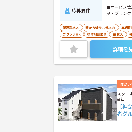
■サービス管
応募要件
歴・ブランク
管理職求人
駅から徒歩10分以内
車通勤
ブランクOK
研修制度あり
高収入
詳細を
障がい
スター
会社
【神
者グ