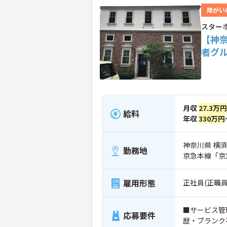
障がい
スター
【神
者グ
月収
27.3万
給料
年収
330万円
神奈川県 横須
勤務地
京急本線「京
雇用形態
正社員(正職員
■サービス管
応募要件
歴・ブランク