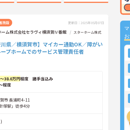
者施設
更新日：2025年05月07日
マ
ホーム株式会社セラヴィ横須賀Ⅳ番館
スターホーム株式
お
奈川県／横須賀市】マイカー通勤OK／障がい
ループホームでのサービス管理責任者
円～38.0万円
程度 諸手当込み
～程度
賀市 長浦町4-11
針塚駅」徒歩4分
)