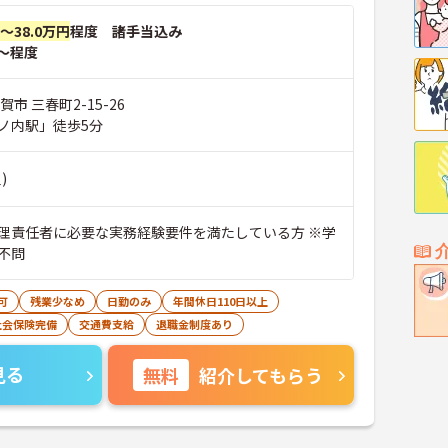
円～38.0万円
程度 諸手当込み
～程度
市 三春町2-15-26
ノ内駅」徒歩5分
)
理責任者に必要な実務経験要件を満たしている方 ※学
不問
可
残業少なめ
日勤のみ
年間休日110日以上
社会保険完備
交通費支給
退職金制度あり
見る
無料
紹介してもらう