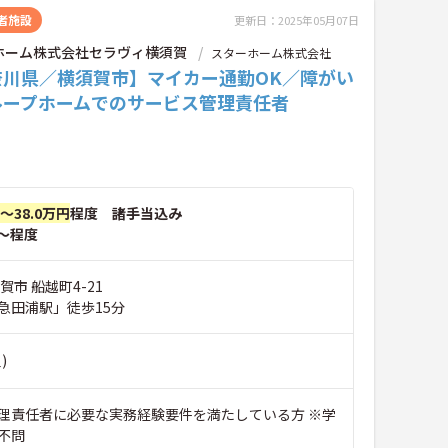
者施設
更新日：2025年05月07日
ホーム株式会社セラヴィ横須賀
スターホーム株式会社
奈川県／横須賀市】マイカー通勤OK／障がい
ループホームでのサービス管理責任者
円～38.0万円
程度 諸手当込み
～程度
賀市 船越町4-21
急田浦駅」徒歩15分
)
理責任者に必要な実務経験要件を満たしている方 ※学
不問