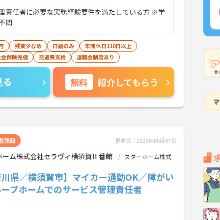
理責任者に必要な実務経験要件を満たしている方 ※学
不問
可
残業少なめ
日勤のみ
年間休日110日以上
社会保険完備
交通費支給
退職金制度あり
見る
無料
紹介してもらう
者施設
更新日：2025年05月07日
ホーム株式会社セラヴィ横須賀Ⅲ番館
スターホーム株式
奈川県／横須賀市】マイカー通勤OK／障がい
ループホームでのサービス管理責任者