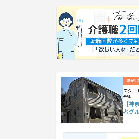
障がい
スター
会社
【神
者グ