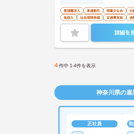
管理職求人
車通勤可
残業少なめ
日
高収入
社会保険完備
交通費支給
退
詳細を
4
件中 1-4件を表示
神奈川県の雇
正社員
契