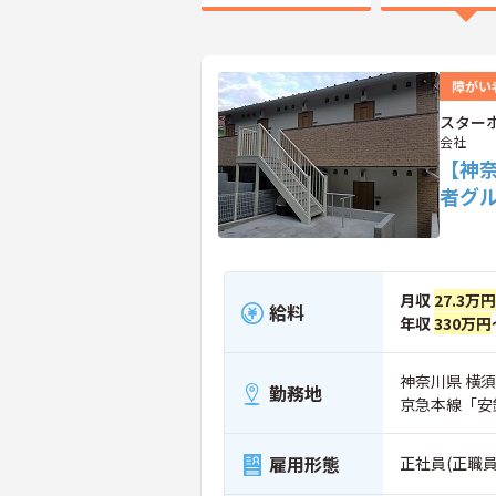
障がい
スター
会社
【神
者グ
月収
27.3万
給料
年収
330万円
神奈川県 横須
勤務地
京急本線「安
雇用形態
正社員(正職員