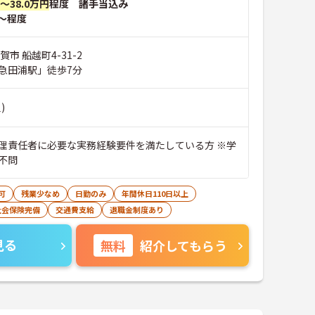
円～38.0万円
程度 諸手当込み
～程度
市 船越町4-31-2
急田浦駅」徒歩7分
)
理責任者に必要な実務経験要件を満たしている方 ※学
不問
可
残業少なめ
日勤のみ
年間休日110日以上
社会保険完備
交通費支給
退職金制度あり
見る
無料
紹介してもらう