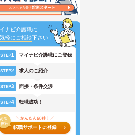
イナビ介護職に
気軽にご相談
下さい！
1
マイナビ介護職にご登録
STEP
2
求人のご紹介
STEP
3
面接・条件交渉
STEP
4
転職成功！
STEP
転職サポートに登録