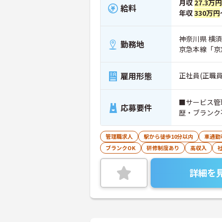
月収
27.3万
給料
年収
330万円
神奈川県 横須賀
勤務地
京急本線「京
雇用形態
正社員(正職員
■サービス管
応募要件
歴・ブランク
管理職求人
駅から徒歩10分以内
車通勤
ブランクOK
研修制度あり
高収入
詳細を