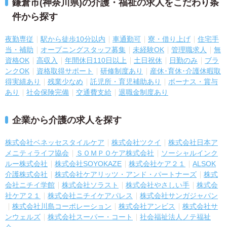
鎌倉市(神奈川県)の介護・福祉の求人をこだわり条
件から探す
夜勤専従
駅から徒歩10分以内
車通勤可
寮・借り上げ
住宅手
当・補助
オープニングスタッフ募集
未経験OK
管理職求人
無
資格OK
高収入
年間休日110日以上
土日祝休
日勤のみ
ブラ
ンクOK
資格取得サポート
研修制度あり
産休･育休･介護休暇取
得実績あり
残業少なめ
託児所・育児補助あり
ボーナス・賞与
あり
社会保険完備
交通費支給
退職金制度あり
企業から介護の求人を探す
株式会社ベネッセスタイルケア
株式会社ツクイ
株式会社日本ア
メニティライフ協会
ＳＯＭＰＯケア株式会社
ソーシャルインク
ルー株式会社
株式会社SOYOKAZE
株式会社ケア２１
ALSOK
介護株式会社
株式会社ケアリッツ・アンド・パートナーズ
株式
会社ニチイ学館
株式会社ソラスト
株式会社やさしい手
株式会
社ケア２１
株式会社ニチイケアパレス
株式会社サンガジャパン
株式会社川島コーポレーション
株式会社アンビス
株式会社サ
ンウェルズ
株式会社スーパー・コート
社会福祉法人ノテ福祉