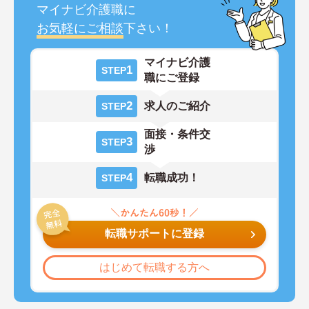
マイナビ介護職に
お気軽にご相談
下さい！
マイナビ介護
1
STEP
職にご登録
2
求人のご紹介
STEP
面接・条件交
3
STEP
渉
4
転職成功！
STEP
転職サポートに登録
はじめて転職する方へ