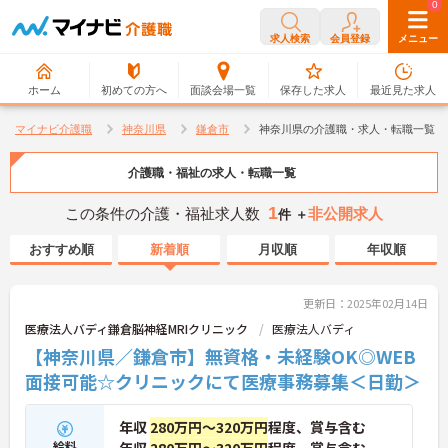
0
0
求人検索
会員登録
メニュー
ホーム
初めての方へ
面談会場一覧
保存した求人
最近見た求人
マイナビ介護職
神奈川県
鎌倉市
神奈川県の介護職・求人・転職一覧
介護職・福祉の求人・転職一覧
1
この条件の介護・福祉求人数
非公開求人
件 ＋
おすすめ順
新着順
月収順
年収順
更新日：2025年02月14日
医療法人バディ鎌倉脳神経MRIクリニック
医療法人バディ
【神奈川県／鎌倉市】無資格・未経験OK◎WEB
面接可能☆クリニックにて医療事務募集＜日勤＞
年収
280万円～320万円
程度、賞与含む
給料