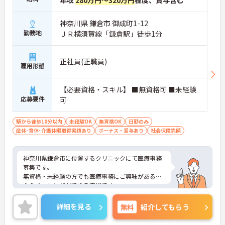
年収
280万円～320万円
程度、賞与含む
神奈川県 鎌倉市 御成町1-12
勤務地
ＪＲ横須賀線「鎌倉駅」徒歩1分
正社員(正職員)
雇用形態
【必要資格・スキル】 ■無資格可 ■未経験
応募要件
可
駅から徒歩10分以内
未経験OK
無資格OK
日勤のみ
産休･育休･介護休暇取得実績あり
ボーナス・賞与あり
社会保険完備
神奈川県鎌倉市に位置するクリニックにて医療事務
募集です。
無資格・未経験の方でも医療事務にご興味がある方
ならチャレンジができる職場です。
ご興味のある方には、面接対策ポイントなど、さら
に詳細をお話いたしますので、お気軽にご相談くだ
詳細を見る
無料
紹介してもらう
さい。