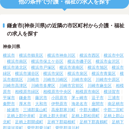
他の条件で介護・福祉の求人を探す
鎌倉市(神奈川県)の近隣の市区町村から介護・福祉
の求人を探す
神奈川県
横浜市
横浜市鶴見区
横浜市神奈川区
横浜市西区
横浜市中区
横浜市南区
横浜市保土ケ谷区
横浜市磯子区
横浜市金沢区
横浜市港北区
横浜市戸塚区
横浜市港南区
横浜市旭区
横浜市
緑区
横浜市瀬谷区
横浜市栄区
横浜市泉区
横浜市青葉区
横
浜市都筑区
川崎市
川崎市川崎区
川崎市幸区
川崎市中原区
川崎市高津区
川崎市多摩区
川崎市宮前区
川崎市麻生区
相模
原市
相模原市緑区
相模原市中央区
相模原市南区
横須賀市
平塚市
鎌倉市
藤沢市
小田原市
茅ヶ崎市
逗子市
三浦市
秦野市
厚木市
大和市
伊勢原市
海老名市
座間市
南足柄市
綾瀬市
三浦郡葉山町
高座郡寒川町
中郡大磯町
中郡二宮町
足柄上郡中井町
足柄上郡大井町
足柄上郡松田町
足柄上郡山
北町
足柄上郡開成町
足柄下郡箱根町
足柄下郡真鶴町
足柄下
郡湯河原町
愛甲郡愛川町
愛甲郡清川村