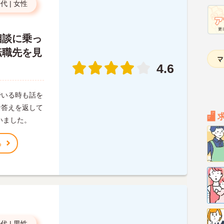
0代
|
女性
相談に乗っ
転職先を見
。
4.6
でいる時も話を
な答えを返して
いました。
る
0代
|
男性