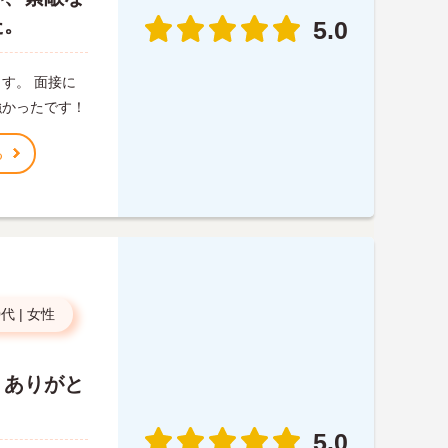
た。
5.0
す。 面接に
強かったです！
る
0代
|
女性
。ありがと
5.0