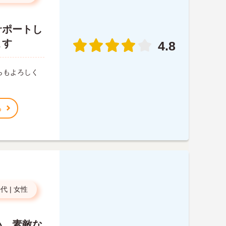
サポートし
ます
4.8
らもよろしく
る
0代
|
女性
い、素敵な