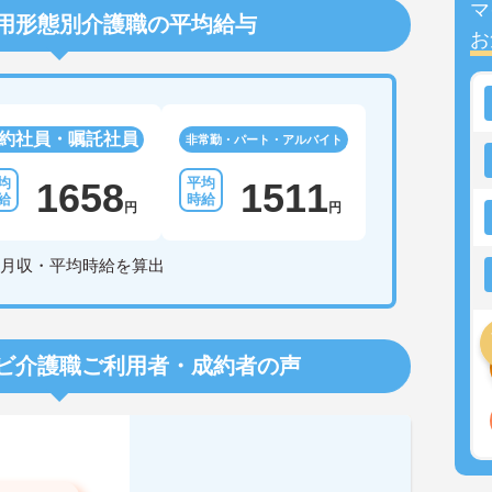
マ
用形態別介護職の平均給与
お
約社員・嘱託社員
非常勤・パート・アルバイト
1658
1511
円
円
月収・平均時給を算出
ビ介護職
ご利用者・成約者の声