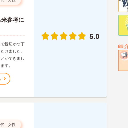
出来参考に
5.0
速で親切かつ丁
ただけました。
ことができまし
います。
る
0代
|
女性