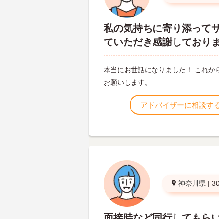
私の気持ちに寄り添って
ていただき感謝しており
本当にお世話になりました！ これか
お願いします。
アドバイザーに相談す
神奈川県
|
3
面接時など同行してもら