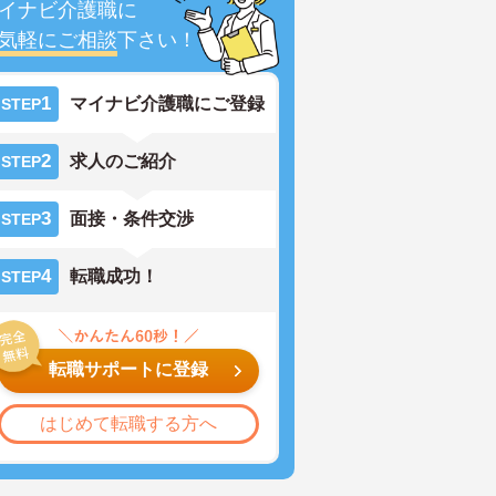
イナビ介護職に
気軽にご相談
下さい！
1
マイナビ介護職にご登録
STEP
2
求人のご紹介
STEP
3
面接・条件交渉
STEP
4
転職成功！
STEP
転職サポートに登録
はじめて転職する方へ