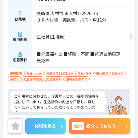
長崎県 大村市 東大村1-2526-13
勤務地
ＪＲ大村線「諏訪駅」バス・車11分
正社員(正職員)
雇用形態
■介護福祉士 ■経験：不問 ■普通自動車運
応募要件
転免許
車通勤可
残業少なめ
年間休日110日以上
産休･育休･介護休暇取得実績あり
高収入
社会保険完備
交通費支給
退職金制度あり
ご利用者に合わせた、介護サービス・機能訓練等を
提供しています。生活動作の向上を目指し、楽し
く・安心して暮らしていただけるよう努めていま
す。
年間休日118日、残業は月平均2時間程度と少なめな
ので、ワークライフバランスを整えながら就業がで
詳細を見る
無料
紹介してもらう
きます。
ご興味のある方には、面接対策ポイントなど、さら