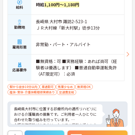
時給
1,100円～1,180円
給料
長崎県 大村市 諏訪2-523-1
勤務地
ＪＲ大村線「新大村駅」徒歩13分
非常勤・パート・アルバイト
雇用形態
■無資格：可 ■実務経験：あれば尚可（経
験者は優遇します） ■普通自動車運転免許
応募要件
（AT限定可）：必須
駅から徒歩10分以内
車通勤可
残業少なめ
無資格OK
産休･育休･介護休暇取得実績あり
交通費支給
長崎県大村市に位置する診療所内の通所リハビリに
おける介護職員の募集です。ご利用者一人ひとりに
合わせた取り組みを行っています。
介護業務経験がある方はこれまでの経験を活かしな
がらご勤務いただけます。また、残業が月平均0～5