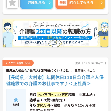
時間程度なのでワークライフバランスを保ちながら
詳細を見る
無料
紹介してもらう
ご勤務いただけます。
ご興味のある方には、面接対策ポイントなど、さら
に詳細をお話しいたしますのでお気軽にご相談くだ
さい！
デイケア（通所リハ）
更新日：2025年08月25日
医療法人檜山会介護老人保健施設うぐいすの丘
医療法人檜山会
【長崎県／大村市】年間休日118日◎介護老人保
健施設での介護のお仕事です♪＜正社員＞
月収
19.7万円～20.5万円
程度 ※基本給＋
諸手当＜夜勤5回想定＞
給料
年収
280万円
～程度 ※月収×12ヶ月＋賞
与3.87ヶ月想定