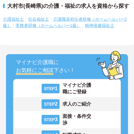
大村市(長崎県)の介護・福祉の求人を資格から探す
介護福祉士
社会福祉士
介護職員初任者研修（ホームヘルパー2
級）
実務者研修（ホームヘルパー1級）
精神保健福祉士
マイナビ介護職に
お気軽にご相談
下さい！
マイナビ介護
1
STEP
職にご登録
2
求人のご紹介
STEP
面接・条件交
3
STEP
渉