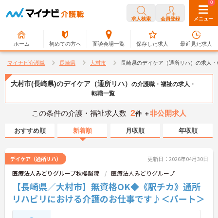
0
0
求人検索
会員登録
メニュー
ホーム
初めての方へ
面談会場一覧
保存した求人
最近見た求人
マイナビ介護職
長崎県
大村市
長崎県のデイケア（通所リハ）の求人・
大村市(長崎県)のデイケア（通所リハ）
の介護職・福祉の求人・
転職一覧
2
この条件の介護・福祉求人数
非公開求人
件 ＋
おすすめ順
新着順
月収順
年収順
デイケア（通所リハ）
更新日：2026年04月30日
医療法人みどりグループ秋櫻醫院
医療法人みどりグループ
【長崎県／大村市】無資格OK◆《駅チカ》通所
リハビリにおける介護のお仕事です♪＜パート＞