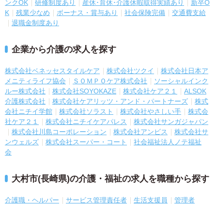
ンクOK
研修制度あり
産休･育休･介護休暇取得実績あり
新卒O
K
残業少なめ
ボーナス・賞与あり
社会保険完備
交通費支給
退職金制度あり
企業から介護の求人を探す
株式会社ベネッセスタイルケア
株式会社ツクイ
株式会社日本ア
メニティライフ協会
ＳＯＭＰＯケア株式会社
ソーシャルインク
ルー株式会社
株式会社SOYOKAZE
株式会社ケア２１
ALSOK
介護株式会社
株式会社ケアリッツ・アンド・パートナーズ
株式
会社ニチイ学館
株式会社ソラスト
株式会社やさしい手
株式会
社ケア２１
株式会社ニチイケアパレス
株式会社サンガジャパン
株式会社川島コーポレーション
株式会社アンビス
株式会社サ
ンウェルズ
株式会社スーパー・コート
社会福祉法人ノテ福祉
会
大村市(長崎県)の介護・福祉の求人を職種から探す
介護職・ヘルパー
サービス管理責任者
生活支援員
管理者