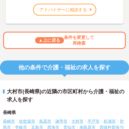
アドバイザーに相談する
条件を変更して
▲上に戻る
再検索
他の条件で介護・福祉の求人を探す
大村市(長崎県)の近隣の市区町村から介護・福祉の
求人を探す
長崎県
長崎市
佐世保市
島原市
諫早市
大村市
平戸市
松浦市
対
馬市
壱岐市
五島市
西海市
雲仙市
南島原市
西彼杵郡長与