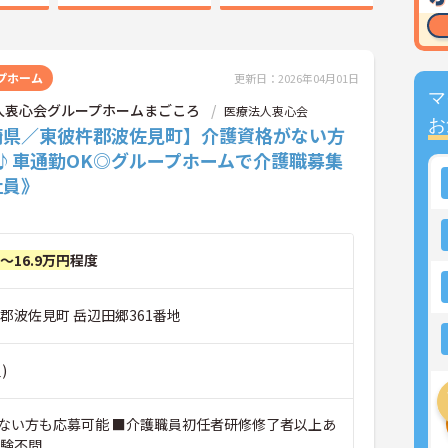
プホーム
更新日：2026年04月01日
マ
人衷心会グループホームまごころ
医療法人衷心会
お
崎県／東彼杵郡波佐見町】介護資格がない方
K♪車通勤OK◎グループホームで介護職募集
社員》
円～16.9万円
程度
郡波佐見町 岳辺田郷361番地
)
ない方も応募可能 ■介護職員初任者研修修了者以上あ
経験不問