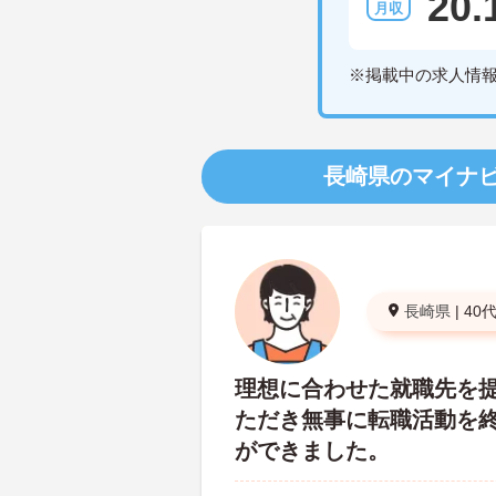
20.
※掲載中の求人情
長崎県のマイナ
長崎県
|
40
理想に合わせた就職先を
ただき無事に転職活動を
ができました。