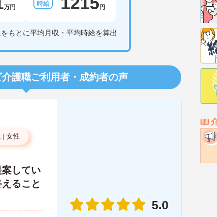
1
1215
万円
円
報をもとに平均月収・平均時給を算出
ビ介護職
ご利用者・成約者の声
代
|
女性
提案してい
終えること
5.0