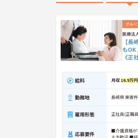
グルー
医療法
【長
もO
《正
給料
月収
16.9万
勤務地
長崎県 東彼杵
雇用形態
正社員(正職員
■介護資格が
応募要件
る方歓迎 ■