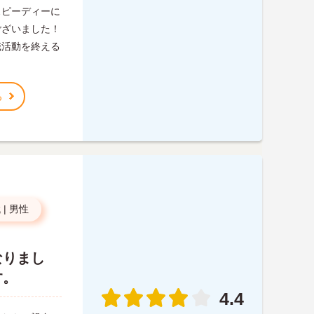
スピーディーに
ございました！
職活動を終える
る
代
|
男性
なりまし
す。
4.4