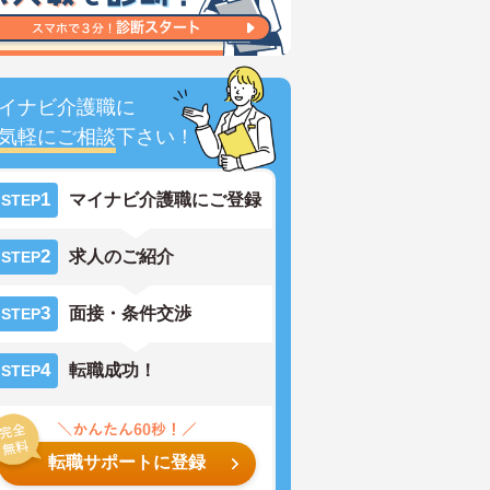
イナビ介護職に
気軽にご相談
下さい！
1
マイナビ介護職にご登録
STEP
2
求人のご紹介
STEP
3
面接・条件交渉
STEP
4
転職成功！
STEP
転職サポートに登録